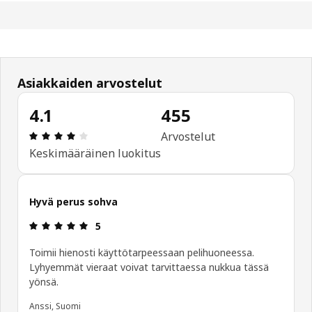
Asiakkaiden arvostelut
4.1
455
: 4.1 / 5 tähteä. Arvostelut yhteensä: 455
Arvostelut
Keskimääräinen luokitus
Hyvä perus sohva
: 5 / 5 tähteä.
5
Toimii hienosti käyttötarpeessaan pelihuoneessa.
Lyhyemmät vieraat voivat tarvittaessa nukkua tässä
yönsä.
Anssi, Suomi