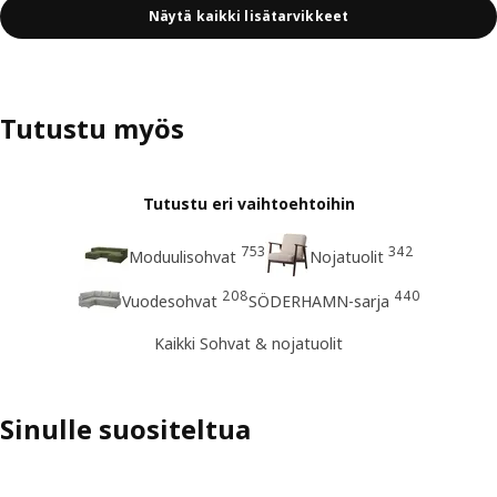
Näytä kaikki lisätarvikkeet
Tutustu myös
Tutustu eri vaihtoehtoihin
753
342
Moduulisohvat
Nojatuolit
208
440
Vuodesohvat
SÖDERHAMN-sarja
Kaikki Sohvat & nojatuolit
Sinulle suositeltua