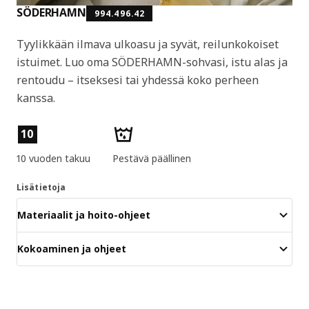
SÖDERHAMN
994.496.42
Tyylikkään ilmava ulkoasu ja syvät, reilunkokoiset
istuimet. Luo oma SÖDERHAMN-sohvasi, istu alas ja
rentoudu – itseksesi tai yhdessä koko perheen
kanssa.
Tuotteen ominaisuudet
10
10 vuoden takuu
Pestävä päällinen
Lisätietoja
Materiaalit ja hoito-ohjeet
Kokoaminen ja ohjeet