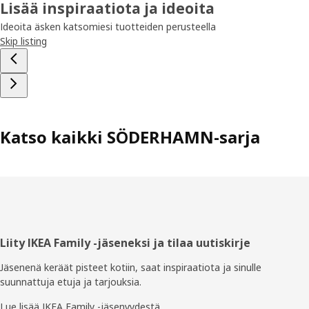
Lisää inspiraatiota ja ideoita
Ideoita äsken katsomiesi tuotteiden perusteella
Skip listing
Katso kaikki SÖDERHAMN-sarja
Alatunniste
Liity IKEA Family -jäseneksi ja tilaa uutiskirje
Jäsenenä keräät pisteet kotiin, saat inspiraatiota ja sinulle
suunnattuja etuja ja tarjouksia.​
Lue lisää IKEA Family -jäsenyydestä