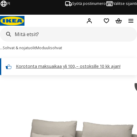
FI
Syötä postinumero
Valitse sijainti
Hej!
Kirjaudu sisään
Suosikit
Ostoskor
…
Sohvat & nojatuolit
Moduulisohvat
Korotonta maksuaikaa yli 100,– ostoksille 10 kk ajan!
SÖDERHAMN kuvaa
 kuvat