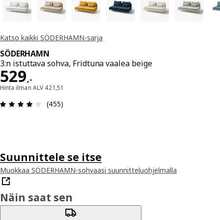
Katso kaikki SÖDERHAMN-sarja
SÖDERHAMN
3:n istuttava sohva, Fridtuna vaalea beige
Hinta 529,-
529
,
-
Hinta ilman ALV 421,51
: 4.1 / 5 tähteä. Arvostelut yhteensä: 455
(455)
Suunnittele se itse
Muokkaa SÖDERHAMN-sohvaasi suunnitteluohjelmalla
Näin saat sen