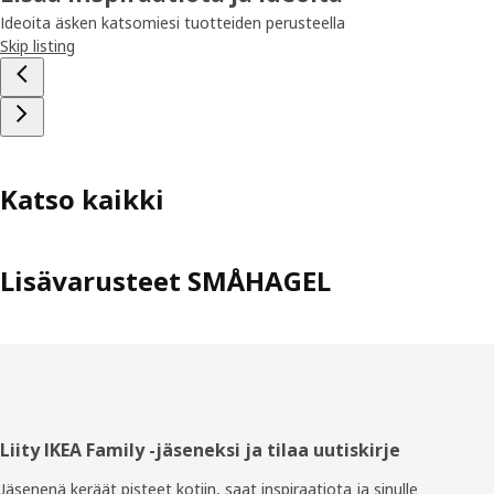
Ideoita äsken katsomiesi tuotteiden perusteella
Skip listing
Katso kaikki
Lisävarusteet SMÅHAGEL
Alatunniste
Liity IKEA Family -jäseneksi ja tilaa uutiskirje
Jäsenenä keräät pisteet kotiin, saat inspiraatiota ja sinulle