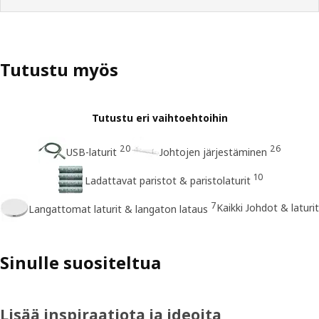
Tutustu myös
Tutustu eri vaihtoehtoihin
20
26
USB-laturit
Johtojen järjestäminen
10
Ladattavat paristot & paristolaturit
7
Kaikki Johdot & laturit
Langattomat laturit & langaton lataus
Sinulle suositeltua
Lisää inspiraatiota ja ideoita