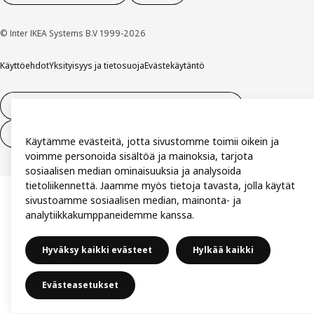
© Inter IKEA Systems B.V 1999-2026
Käyttöehdot
Yksityisyys ja tietosuoja
Evästekäytäntö
14 vuorokauden tilauksen peruuttamisoikeus
Peru sopimus (palvelut)
Käytämme evästeitä, jotta sivustomme toimii oikein ja
voimme personoida sisältöä ja mainoksia, tarjota
sosiaalisen median ominaisuuksia ja analysoida
tietoliikennettä. Jaamme myös tietoja tavasta, jolla käytät
sivustoamme sosiaalisen median, mainonta- ja
analytiikkakumppaneidemme kanssa.
Hyväksy kaikki evästeet
Hylkää kaikki
Evästeasetukset