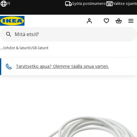
FI
Syötä postinumero
Valitse sijainti
Hej!
Kirjaudu sisään
Suosikit
Ostoskor
…
Johdot & laturit
USB-laturit
Tarvitsetko apua? Olemme täällä sinua varten.
SMÅHAGEL kuvaa
 kuvat