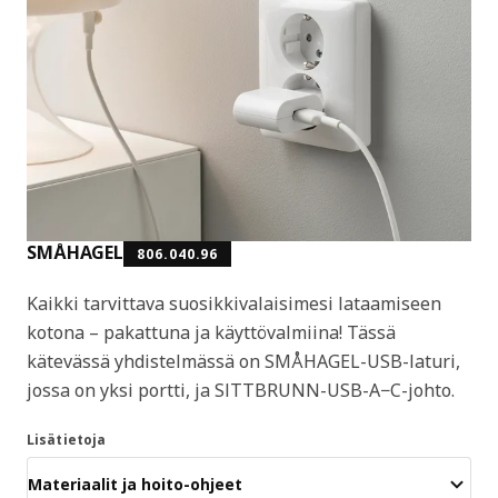
SMÅHAGEL
806.040.96
Kaikki tarvittava suosikkivalaisimesi lataamiseen
kotona – pakattuna ja käyttövalmiina! Tässä
kätevässä yhdistelmässä on SMÅHAGEL-USB-laturi,
jossa on yksi portti, ja SITTBRUNN-USB-A−C-johto.
Lisätietoja
Materiaalit ja hoito-ohjeet