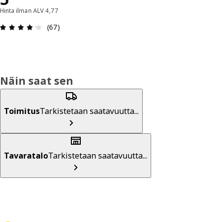
Hinta ilman ALV 4,77
: 4.2 / 5 tähteä. Arvostelut yhteensä: 67
(67)
Näin saat sen
Toimitus
Tarkistetaan saatavuutta...
Tavaratalo
Tarkistetaan saatavuutta...