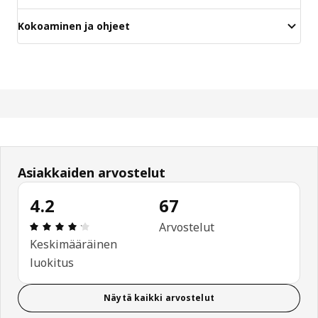
Kokoaminen ja ohjeet
Asiakkaiden arvostelut
4.2
67
: 4.2 / 5 tähteä. Arvostelut yhteensä: 67
Arvostelut
Keskimääräinen
luokitus
Näytä kaikki arvostelut