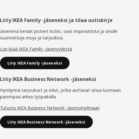
Alatunniste
Liity IKEA Family -jäseneksi ja tilaa uutiskirje
Jäsenenä keräät pisteet kotiin, saat inspiraatiota ja sinulle
suunnattuja etuja ja tarjouksia.​
Lue lisää IKEA Family -jäsenyydestä
Liity IKEA Family -jäseneksi
Liity IKEA Business Network -jäseneksi
Hyödynnä tarjoukset ja edut, jotka auttavat sinua luomaan
parempaa arkea työpaikalla.
Tutustu IKEA Business Network -jäsenohjelmaan
Liity IKEA Business Network -jäseneksi