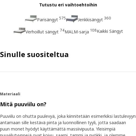
Tutustu eri vaihtoehtoihin
575
360
Parisängyt
Jenkkisängyt
74
108
Kaikki Sängyt
Verhoillut sängyt
MALM-sarja
Sinulle suositeltua
Materiaali
Mitä puuviilu on?
Puuviilu on ohutta puulevyä, joka kiinnitetään esimerkiksi lastulevyyn
antamaan sille kestävä pinta ja luonnollinen tyyli, jotta saadaan
puun monet hyödyt käyttämättä massiivipuuta. Yleisimpiä
puuviilutyyppejä ovat koivu, saarni, tammi ja pyökki, ja olemme