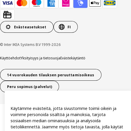
Evästeasetukset
FI
© Inter IKEA Systems B.V 1999-2026
Käyttöehdot
Yksityisyys ja tietosuoja
Evästekäytäntö
14 vuorokauden tilauksen peruuttamisoikeus
Peru sopimus (palvelut)
Käytämme evästeitä, jotta sivustomme toimii oikein ja
voimme personoida sisältöä ja mainoksia, tarjota
sosiaalisen median ominaisuuksia ja analysoida
tietoliikennettä. Jaamme myös tietoja tavasta, jolla käytät