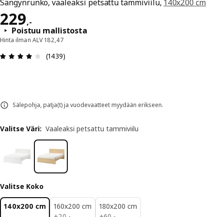
Sängynrunko, vaaleaksi petsattu tammiviilu,
140x200 cm
Hinta 229,-
229
,
-
Poistuu mallistosta
Hinta ilman ALV 182,47
: 4 / 5 tähteä. Arvostelut yhteensä: 1439
(1439)
Sälepohja, patja(t) ja vuodevaatteet myydään erikseen.
Valitse Väri
:
Vaaleaksi petsattu tammiviilu
Valitse Koko
140x200 cm
160x200 cm
180x200 cm
20,-
60,-
+
20
,
-
+
60
,
-