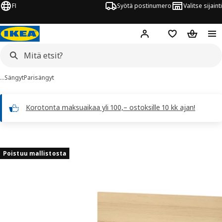
FI
Syötä postinumero
Valitse sijainti
Hej!
Kirjaudu sisään
Suosikit
Ostoskor
…
Sängyt
Parisängyt
Korotonta maksuaikaa yli 100,– ostoksille 10 kk ajan!
MALM kuvaa
 kuvat
Poistuu mallistosta