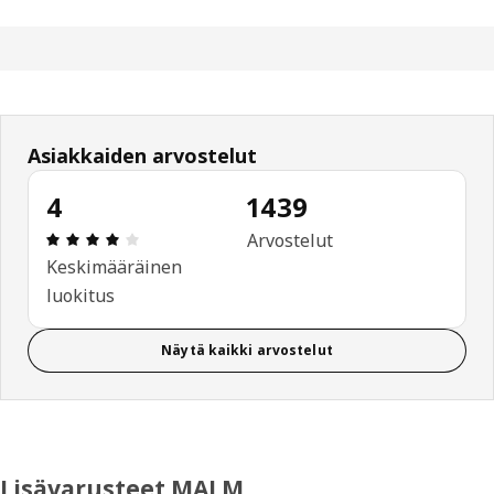
Asiakkaiden arvostelut
4
1439
: 4 / 5 tähteä. Arvostelut yhteensä: 1439
Arvostelut
Keskimääräinen
luokitus
Näytä kaikki arvostelut
Lisävarusteet MALM