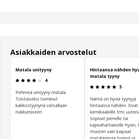
Asiakkaiden arvostelut
Ohita asiakasarvostelut
Matala unityyny
Hintaansa nähden hy
matala tyyny
: 4 / 5 tähteä.
4
: 5 / 5 täht
5
Pehmeä unityyny matala
Toistaiseksi toiminut
Nämä on hyviä tyynyjä
kakkostyynynä vatsallaan
hintaansa nähden. Eivät
nukkumiseen
kemikaaleille tms uuten
Sopivat pienelle tai
kapeahartiaiselle hyvin, 
muuten vain kaipaat
matalampaa tyynyä ja