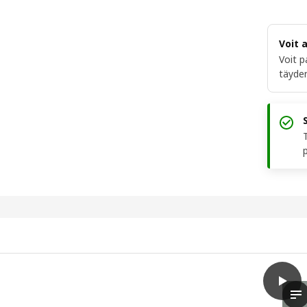
Voit 
Voit p
täyden
play
LAPPT
Vi