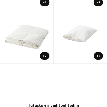
+7
+2
+7
+2
Tutustu eri vaihtoehtoihin