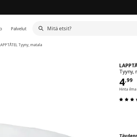
io
Palvelut
LAPPTÅTEL
Tyyny, matala
LAPPT
Tyyny, 
Hin
4
,
99
Hinta ilm
Täydenn