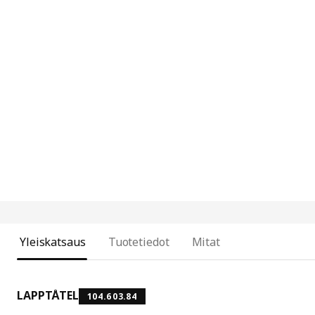
Yleiskatsaus
Tuotetiedot
Mitat
LAPPTÅTEL
104.603.84