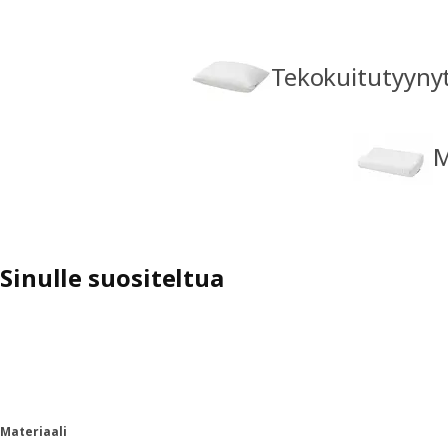
Tekokuitutyyny
M
Sinulle suositeltua
Materiaali