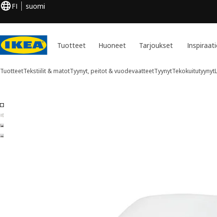
FI
suomi
Tuotteet
Huoneet
Tarjoukset
Inspiraat
Tuotteet
Tekstiilit & matot
Tyynyt, peitot & vuodevaatteet
Tyynyt
Tekokuitutyynyt
4 LAPPTÅTEL kuvaa
ita kuvat