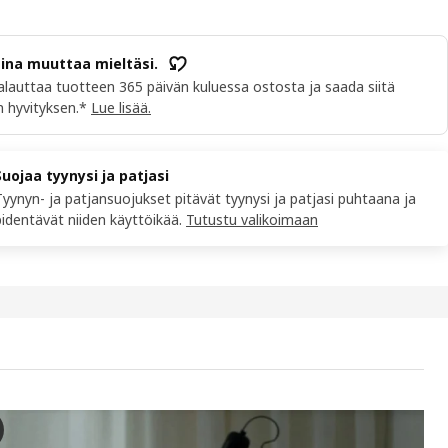
aina muuttaa mieltäsi.
alauttaa tuotteen 365 päivän kuluessa ostosta ja saada siitä
 hyvityksen.*
Lue lisää.
Suojaa tyynysi ja patjasi
Tyynyn- ja patjansuojukset pitävät tyynysi ja patjasi puhtaana ja
pidentävät niiden käyttöikää.
Tutustu valikoimaan
ÅTEL Tyyny, matala, 50x60 cm
deolla on prosessi, jossa tyyny vaihdetaan sängyssä, ja tyyny on me