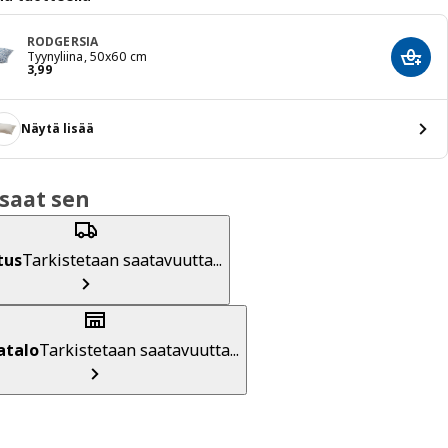
RODGERSIA
Tyynyliina, 50x60 cm
Lisää
Hinta 3,99
3
,
99
Näytä lisää
saat sen
tus
Tarkistetaan saatavuutta...
atalo
Tarkistetaan saatavuutta...