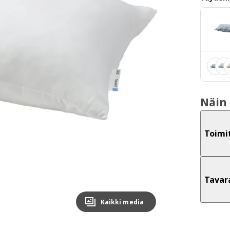
Näin 
Toimi
Tavar
Kaikki media