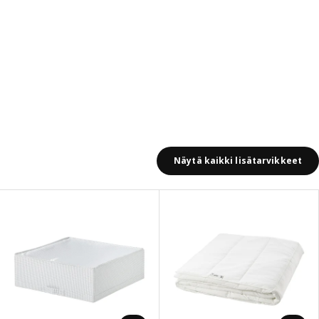
Näytä kaikki lisätarvikkeet