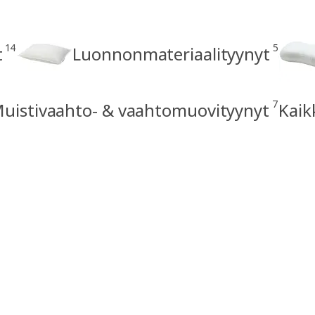
14
5
t
Luonnonmateriaalityynyt
7
uistivaahto- & vaahtomuovityynyt
Kaik