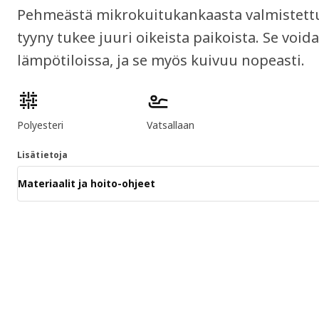
Pehmeästä mikrokuitukankaasta valmistettu,
tyyny tukee juuri oikeista paikoista. Se void
lämpötiloissa, ja se myös kuivuu nopeasti.
Tuotteen ominaisuudet
Polyesteri
Vatsallaan
Lisätietoja
Materiaalit ja hoito-ohjeet