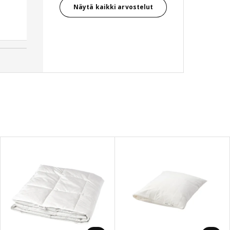
Näytä kaikki arvostelut
Marja, Suomi