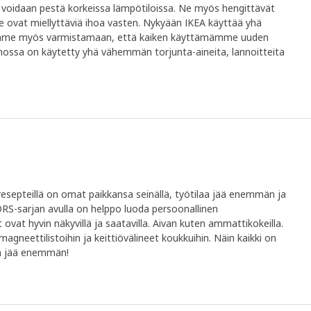
tä voidaan pestä korkeissa lämpötiloissa. Ne myös hengittävät
ne ovat miellyttäviä ihoa vasten. Nykyään IKEA käyttää yhä
rimme myös varmistamaan, että kaiken käyttämämme uuden
nossa on käytetty yhä vähemmän torjunta-aineita, lannoitteita
a resepteillä on omat paikkansa seinällä, työtilaa jää enemmän ja
-sarjan avulla on helppo luoda persoonallinen
 ovat hyvin näkyvillä ja saatavilla. Aivan kuten ammattikokeilla.
t magneettilistoihin ja keittiövälineet koukkuihin. Näin kaikki on
kin jää enemmän!