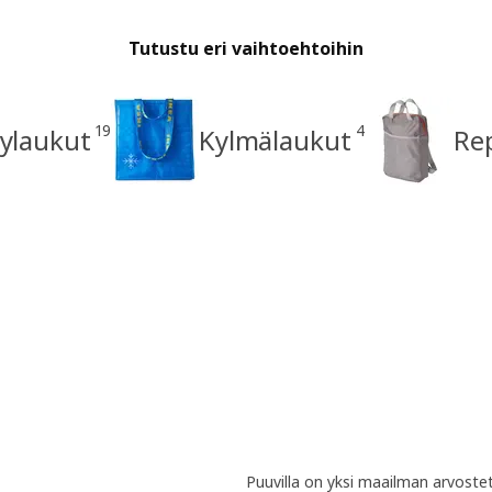
Tutustu eri vaihtoehtoihin
19
4
rylaukut
Kylmälaukut
Re
Puuvilla on yksi maailman arvostet