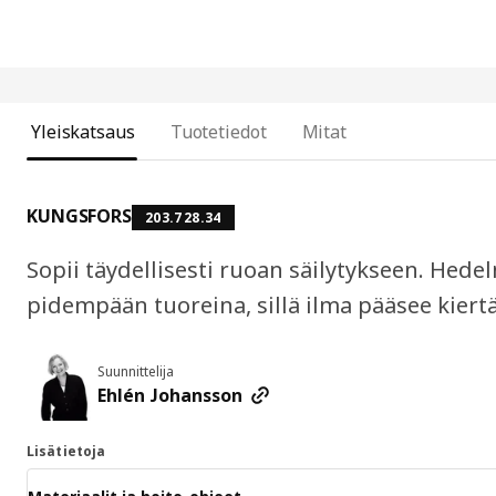
Yleiskatsaus
Tuotetiedot
Mitat
KUNGSFORS
203.728.34
Sopii täydellisesti ruoan säilytykseen. Hede
pidempään tuoreina, sillä ilma pääsee kier
Suunnittelija
Ehlén Johansson
Lisätietoja