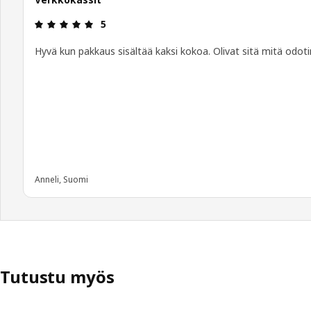
: 5 / 5 tähteä.
5
Hyvä kun pakkaus sisältää kaksi kokoa. Olivat sitä mitä odoti
Anneli, Suomi
Tutustu myös