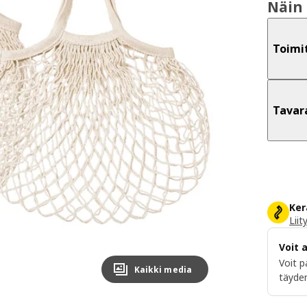
Näin 
Toimi
Tavar
Ker
Liit
Voit 
Voit p
Kaikki media
täyden