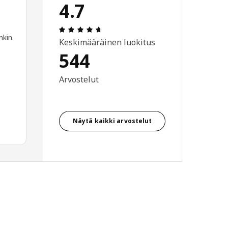
4.7
: 4.7 / 5 tähteä. Arvostelut yhteensä:
nkin.
Keskimääräinen luokitus
544
Arvostelut
Näytä kaikki arvostelut