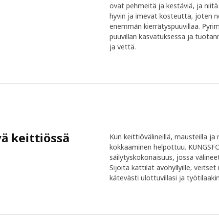
ovat pehmeitä ja kestäviä, ja nii
hyvin ja imevät kosteutta, joten 
enemmän kierrätyspuuvillaa. Py
puuvillan kasvatuksessa ja tuotan
ja vettä.
yä keittiössä
Kun keittiövälineillä, mausteilla j
kokkaaminen helpottuu. KUNGSFORS
säilytyskokonaisuus, jossa välineet
Sijoita kattilat avohyllyille, veitse
kätevästi ulottuvillasi ja työtilaa