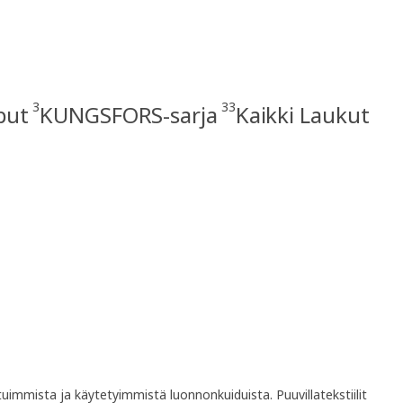
3
33
put
KUNGSFORS-sarja
Kaikki Laukut
uimmista ja käytetyimmistä luonnonkuiduista. Puuvillatekstiilit