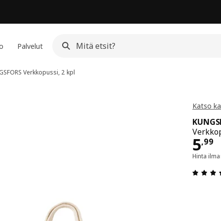
io
Palvelut
GSFORS
Verkkopussi, 2 kpl
Katso ka
KUNGS
Verkkop
Hin
5
,
99
Hinta ilm