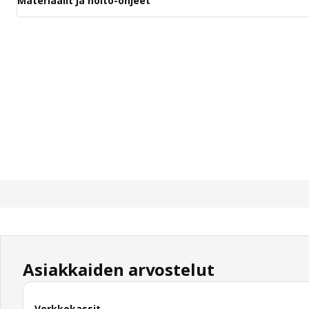
Materiaalit ja hoito-ohjeet
Asiakkaiden arvostelut
Verkkokassit