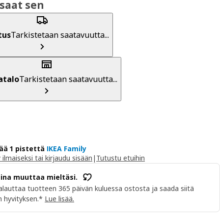
saat sen
tus
Tarkistetaan saatavuutta...
atalo
Tarkistetaan saatavuutta...
ää 1 pistettä
IKEA Family
y ilmaiseksi tai kirjaudu sisään
|
Tutustu etuihin
aina muuttaa mieltäsi.
alauttaa tuotteen 365 päivän kuluessa ostosta ja saada siitä
 hyvityksen.*
Lue lisää.