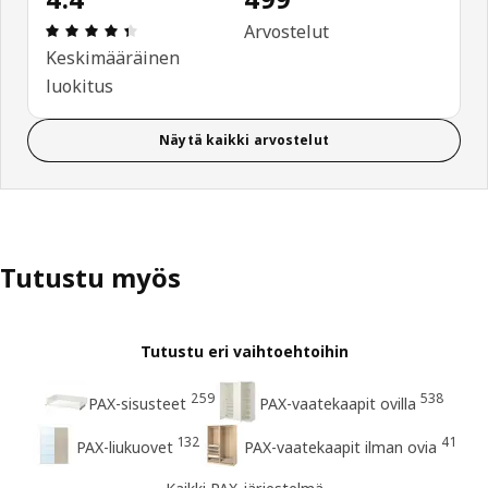
: 4.4 / 5 tähteä. Arvostelut yhteensä: 499
Arvostelut
Keskimääräinen
luokitus
Näytä kaikki arvostelut
Tutustu myös
Tutustu eri vaihtoehtoihin
259
538
PAX-sisusteet
PAX-vaatekaapit ovilla
132
41
PAX-liukuovet
PAX-vaatekaapit ilman ovia