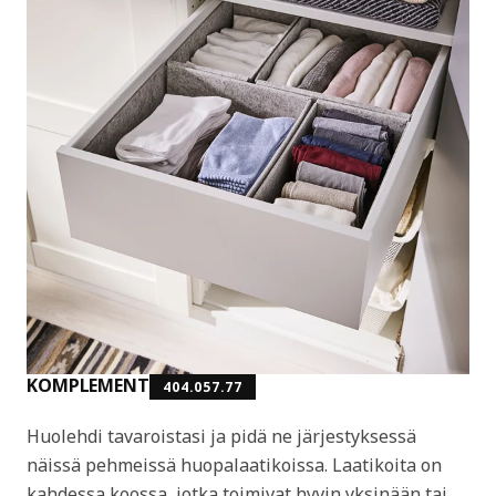
KOMPLEMENT
404.057.77
Huolehdi tavaroistasi ja pidä ne järjestyksessä
näissä pehmeissä huopalaatikoissa. Laatikoita on
kahdessa koossa, jotka toimivat hyvin yksinään tai