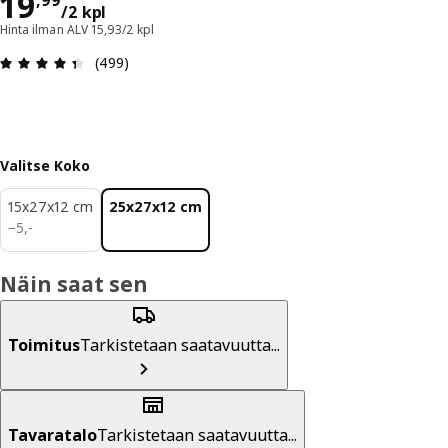
Hinta 19,99/2 kpl
19
,
99
/2 kpl
Hinta ilman ALV 15,93/2 kpl
: 4.4 / 5 tähteä. Arvostelut yhteensä: 499
(499)
Valitse Koko
15x27x12 cm
25x27x12 cm
5,-
−
5
,
-
Näin saat sen
Toimitus
Tarkistetaan saatavuutta...
Tavaratalo
Tarkistetaan saatavuutta...