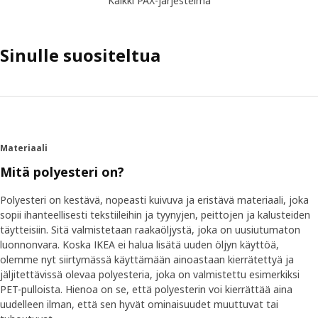
Kaikki PAX-järjestelmä
Sinulle suositeltua
Materiaali
Mitä polyesteri on?
Polyesteri on kestävä, nopeasti kuivuva ja eristävä materiaali, joka
sopii ihanteellisesti tekstiileihin ja tyynyjen, peittojen ja kalusteiden
täytteisiin. Sitä valmistetaan raakaöljystä, joka on uusiutumaton
luonnonvara. Koska IKEA ei halua lisätä uuden öljyn käyttöä,
olemme nyt siirtymässä käyttämään ainoastaan kierrätettyä ja
jäljitettävissä olevaa polyesteria, joka on valmistettu esimerkiksi
PET-pulloista. Hienoa on se, että polyesterin voi kierrättää aina
uudelleen ilman, että sen hyvät ominaisuudet muuttuvat tai