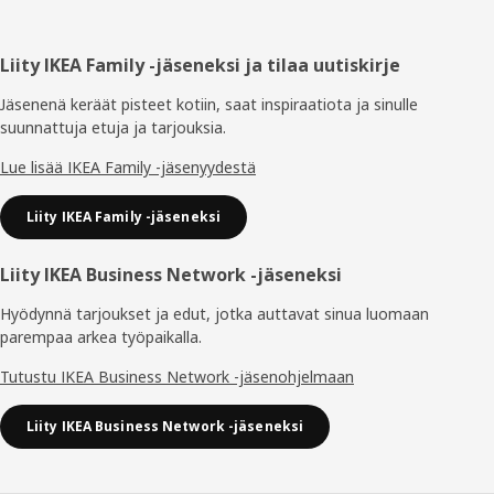
Alatunniste
Liity IKEA Family -jäseneksi ja tilaa uutiskirje
Jäsenenä keräät pisteet kotiin, saat inspiraatiota ja sinulle
suunnattuja etuja ja tarjouksia.​
Lue lisää IKEA Family -jäsenyydestä
Liity IKEA Family -jäseneksi
Liity IKEA Business Network -jäseneksi
Hyödynnä tarjoukset ja edut, jotka auttavat sinua luomaan
parempaa arkea työpaikalla.
Tutustu IKEA Business Network -jäsenohjelmaan
Liity IKEA Business Network -jäseneksi