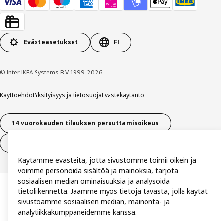
Evästeasetukset
FI
© Inter IKEA Systems B.V 1999-2026
Käyttöehdot
Yksityisyys ja tietosuoja
Evästekäytäntö
14 vuorokauden tilauksen peruuttamisoikeus
Peru sopimus (palvelut)
Käytämme evästeitä, jotta sivustomme toimii oikein ja
voimme personoida sisältöä ja mainoksia, tarjota
sosiaalisen median ominaisuuksia ja analysoida
tietoliikennettä. Jaamme myös tietoja tavasta, jolla käytät
sivustoamme sosiaalisen median, mainonta- ja
analytiikkakumppaneidemme kanssa.