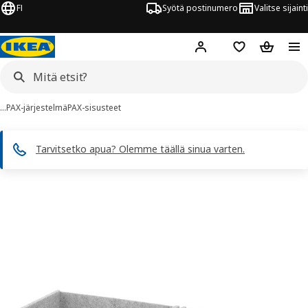
FI
Syötä postinumero
Valitse sijainti
Hej!
Kirjaudu sisään
Suosikit
Ostoskor
…
PAX-järjestelmä
PAX-sisusteet
Tarvitsetko apua? Olemme täällä sinua varten.
KOMPLEMENT kuvaa
 kuvat