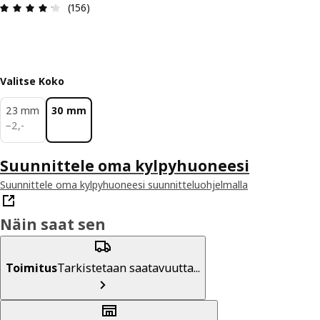
: 4.2 / 5 tähteä. Arvostelut yhteensä: 156
(156)
Valitse Koko
23 mm
30 mm
2,-
−
2
,
-
Suunnittele oma kylpyhuoneesi
Suunnittele oma kylpyhuoneesi suunnitteluohjelmalla
Näin saat sen
Toimitus
Tarkistetaan saatavuutta...