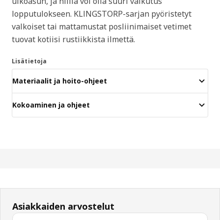
ulkoasun, ja niillä voi olla suuri vaikutus
lopputulokseen. KLINGSTORP-sarjan pyöristetyt
valkoiset tai mattamustat posliinimaiset vetimet
tuovat kotiisi rustiikkista ilmettä.
Lisätietoja
Materiaalit ja hoito-ohjeet
Kokoaminen ja ohjeet
Asiakkaiden arvostelut