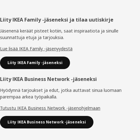
Alatunniste
Liity IKEA Family -jäseneksi ja tilaa uutiskirje
Jäsenenä keräät pisteet kotiin, saat inspiraatiota ja sinulle
suunnattuja etuja ja tarjouksia.​
Lue lisää IKEA Family -jäsenyydestä
Liity IKEA Family -jäseneksi
Liity IKEA Business Network -jäseneksi
Hyödynnä tarjoukset ja edut, jotka auttavat sinua luomaan
parempaa arkea työpaikalla.
Tutustu IKEA Business Network -jäsenohjelmaan
Liity IKEA Business Network -jäseneksi