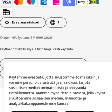
Evästeasetukset
FI
© Inter IKEA Systems B.V 1999-2026
Käyttöehdot
Yksityisyys ja tietosuoja
Evästekäytäntö
14 vuorokauden tilauksen peruuttamisoikeus
Peru sopimus (palvelut)
Käytämme evästeitä, jotta sivustomme toimii oikein ja
voimme personoida sisältöä ja mainoksia, tarjota
sosiaalisen median ominaisuuksia ja analysoida
tietoliikennettä. Jaamme myös tietoja tavasta, jolla käytät
sivustoamme sosiaalisen median, mainonta- ja
analytiikkakumppaneidemme kanssa.