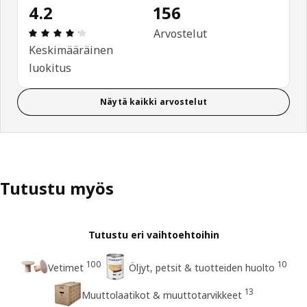
4.2
156
: 4.2 / 5 tähteä. Arvostelut yhteensä: 156
Arvostelut
Keskimääräinen
luokitus
Näytä kaikki arvostelut
Tutustu myös
Tutustu eri vaihtoehtoihin
100
10
Vetimet
Öljyt, petsit & tuotteiden huolto
13
Muuttolaatikot & muuttotarvikkeet