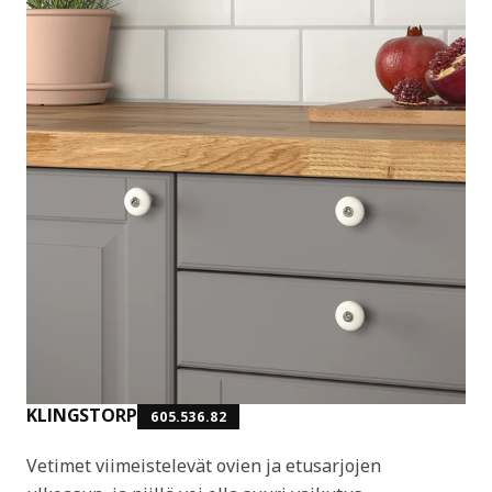
KLINGSTORP
605.536.82
Vetimet viimeistelevät ovien ja etusarjojen