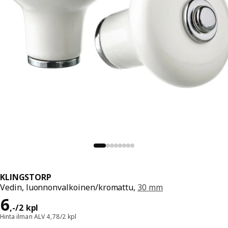
KLINGSTORP
Vedin, luonnonvalkoinen/kromattu,
30 mm
Hinta 6,-/2 kpl
6
,
-
/2 kpl
Hinta ilman ALV 4,78/2 kpl