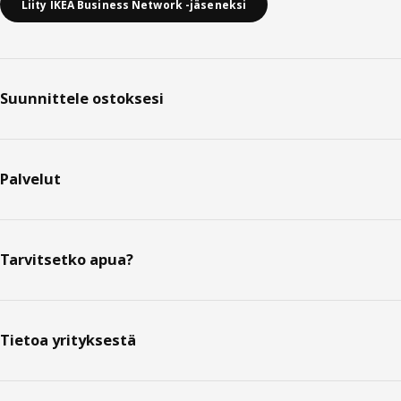
Liity IKEA Business Network -jäseneksi
Suunnittele ostoksesi
Palvelut
Tarvitsetko apua?
Tietoa yrityksestä