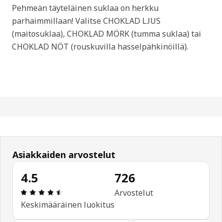
Pehmeän täyteläinen suklaa on herkku
parhaimmillaan! Valitse CHOKLAD LJUS
(maitosuklaa), CHOKLAD MÖRK (tumma suklaa) tai
CHOKLAD NÖT (rouskuvilla hasselpähkinöillä).
Asiakkaiden arvostelut
4.5
726
: 4.5 / 5 tähteä. Arvostelut yhteensä: 726
Arvostelut
Keskimääräinen luokitus