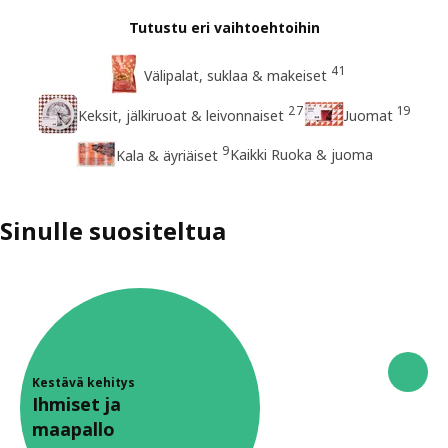
Tutustu eri vaihtoehtoihin
41
Välipalat, suklaa & makeiset
27
19
Keksit, jälkiruoat & leivonnaiset
Juomat
9
Kaikki Ruoka & juoma
Kala & äyriäiset
Sinulle suositeltua
Kestävä kehitys
Ihmiset ja
maapallo