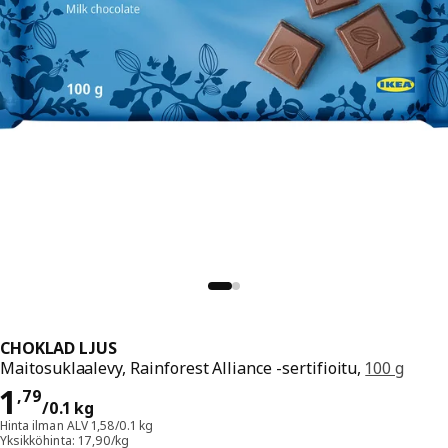
CHOKLAD LJUS
Maitosuklaalevy, Rainforest Alliance -sertifioitu,
100 g
Hinta 1,79/0.1 kg
1
,
79
/0.1 kg
Hinta ilman ALV 1,58/0.1 kg
Yksikköhinta: 17,90/kg