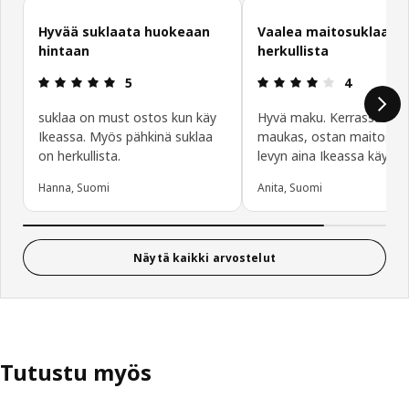
Ohita asiakasarvostelut
Hyvää suklaata huokeaan
Vaalea maitosuklaa oli
hintaan
herkullista
: 5 / 5 tähteä.
: 4 / 5 tähte
5
4
suklaa on must ostos kun käy
Hyvä maku. Kerrassaan
Ikeassa. Myös pähkinä suklaa
maukas, ostan maitosuk
on herkullista.
levyn aina Ikeassa käydes
Hanna, Suomi
Anita, Suomi
Näytä kaikki arvostelut
Tutustu myös