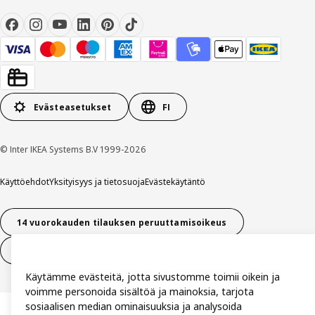
Evästeasetukset
FI
© Inter IKEA Systems B.V 1999-2026
Käyttöehdot
Yksityisyys ja tietosuoja
Evästekäytäntö
14 vuorokauden tilauksen peruuttamisoikeus
Peru sopimus (palvelut)
Käytämme evästeitä, jotta sivustomme toimii oikein ja
voimme personoida sisältöä ja mainoksia, tarjota
sosiaalisen median ominaisuuksia ja analysoida