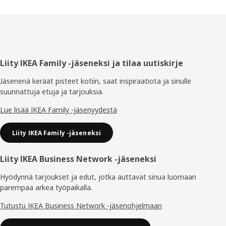
Alatunniste
Liity IKEA Family -jäseneksi ja tilaa uutiskirje
Jäsenenä keräät pisteet kotiin, saat inspiraatiota ja sinulle
suunnattuja etuja ja tarjouksia.​
Lue lisää IKEA Family -jäsenyydestä
Liity IKEA Family -jäseneksi
Liity IKEA Business Network -jäseneksi
Hyödynnä tarjoukset ja edut, jotka auttavat sinua luomaan
parempaa arkea työpaikalla.
Tutustu IKEA Business Network -jäsenohjelmaan