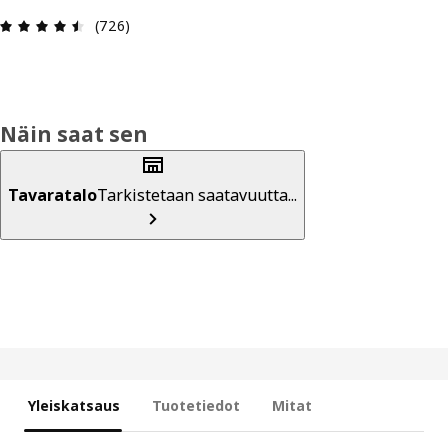
: 4.5 / 5 tähteä. Arvostelut yhteensä: 726
(726)
Näin saat sen
Tavaratalo
Tarkistetaan saatavuutta...
Yleiskatsaus
Tuotetiedot
Mitat