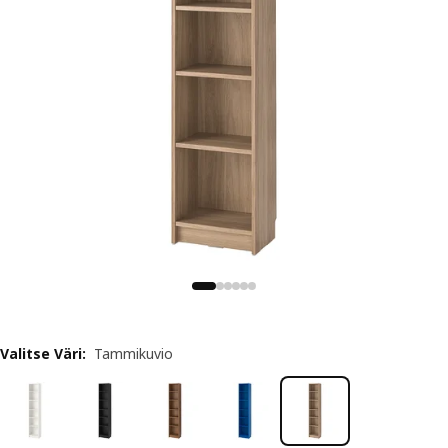
Valitse Väri
:
Tammikuvio