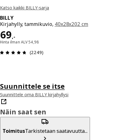
Katso kaikki BILLY-sarja
BILLY
Kirjahylly, tammikuvio,
40x28x202 cm
Hinta 69,-
69
,
-
Hinta ilman ALV 54,98
: 4.7 / 5 tähteä. Arvostelut yhteensä: 2249
(2249)
Suunnittele se itse
Suunnittele oma BILLY kirjahyllysi
Näin saat sen
Toimitus
Tarkistetaan saatavuutta...