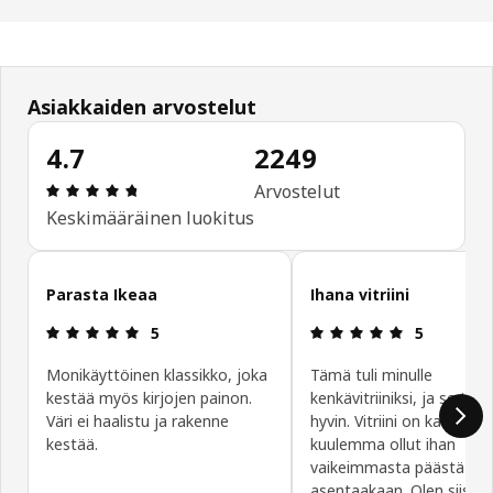
Asiakkaiden arvostelut
4.7
2249
: 4.7 / 5 tähteä. Arvostelut yhteensä: 2249
Arvostelut
Keskimääräinen luokitus
Ohita asiakasarvostelut
Parasta Ikeaa
Ihana vitriini
: 5 / 5 tähteä.
: 5 / 5 tähte
5
5
Monikäyttöinen klassikko, joka
Tämä tuli minulle
kestää myös kirjojen painon.
kenkävitriiniksi, ja se toim
Väri ei haalistu ja rakenne
hyvin. Vitriini on kaunis, e
kestää.
kuulemma ollut ihan
vaikeimmasta päästä
asentaakaan. Olen siis