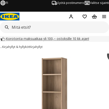
FI
Syötä postinumero
Valitse sijainti
Hej!
Kirjaudu sisään
Suosikit
Ostoskor
Korotonta maksuaikaa yli 100,– ostoksille 10 kk ajan!
…
Kirjahyllyt & hyllyköt
Kirjahyllyt
BILLY kuvaa
 kuvat