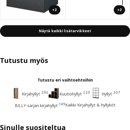
+2
+2
Näytä kaikki lisätarvikkeet
Tutustu myös
Tutustu eri vaihtoehtoihin
293
220
207
Kirjahyllyt
Kuutiohyllyt
Hyllyt
149
Kaikki Kirjahyllyt & hyllyköt
BILLY-sarjan kirjahyllyt
Sinulle suositeltua