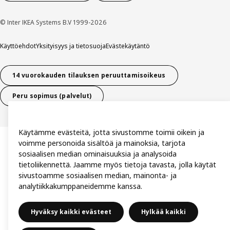
© Inter IKEA Systems B.V 1999-2026
Käyttöehdot
Yksityisyys ja tietosuoja
Evästekäytäntö
14 vuorokauden tilauksen peruuttamisoikeus
Peru sopimus (palvelut)
Käytämme evästeitä, jotta sivustomme toimii oikein ja
voimme personoida sisältöä ja mainoksia, tarjota
sosiaalisen median ominaisuuksia ja analysoida
tietoliikennettä. Jaamme myös tietoja tavasta, jolla käytät
sivustoamme sosiaalisen median, mainonta- ja
analytiikkakumppaneidemme kanssa.
Hyväksy kaikki evästeet
Hylkää kaikki