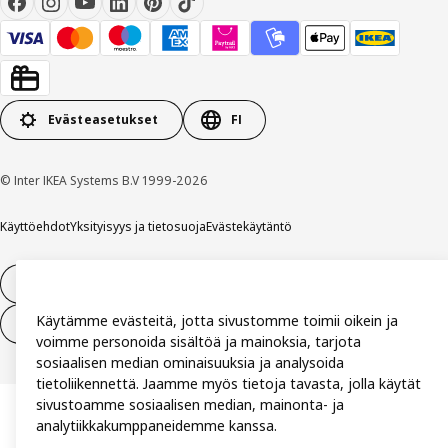
Evästeasetukset
FI
© Inter IKEA Systems B.V 1999-2026
Käyttöehdot
Yksityisyys ja tietosuoja
Evästekäytäntö
14 vuorokauden tilauksen peruuttamisoikeus
Käytämme evästeitä, jotta sivustomme toimii oikein ja
Peru sopimus (palvelut)
voimme personoida sisältöä ja mainoksia, tarjota
sosiaalisen median ominaisuuksia ja analysoida
tietoliikennettä. Jaamme myös tietoja tavasta, jolla käytät
sivustoamme sosiaalisen median, mainonta- ja
analytiikkakumppaneidemme kanssa.