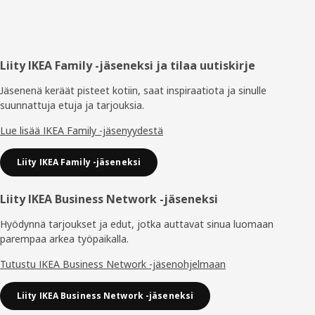
Alatunniste
Liity IKEA Family -jäseneksi ja tilaa uutiskirje
Jäsenenä keräät pisteet kotiin, saat inspiraatiota ja sinulle
suunnattuja etuja ja tarjouksia.​
Lue lisää IKEA Family -jäsenyydestä
Liity IKEA Family -jäseneksi
Liity IKEA Business Network -jäseneksi
Hyödynnä tarjoukset ja edut, jotka auttavat sinua luomaan
parempaa arkea työpaikalla.
Tutustu IKEA Business Network -jäsenohjelmaan
Liity IKEA Business Network -jäseneksi