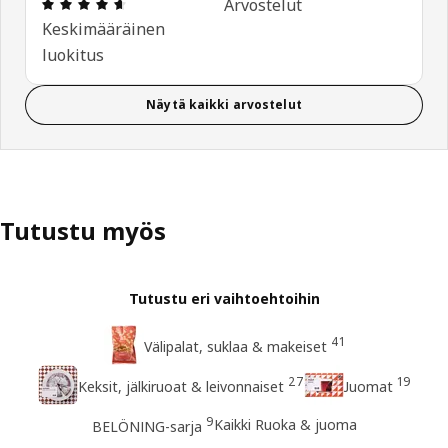
: 4.6 / 5 tähteä. Arvostelut yhteensä: 8
Arvostelut
Keskimääräinen
luokitus
Näytä kaikki arvostelut
Tutustu myös
Tutustu eri vaihtoehtoihin
41
Välipalat, suklaa & makeiset
27
19
Keksit, jälkiruoat & leivonnaiset
Juomat
9
Kaikki Ruoka & juoma
BELÖNING-sarja