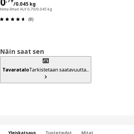
Hinta 0,79/0.045 kg
0
,
79
/0.045 kg
Hinta ilman ALV 0,70/0.045 kg
: 4.6 / 5 tähteä. Arvostelut yhteensä: 8
(8)
Näin saat sen
Tavaratalo
Tarkistetaan saatavuutta...
Yleiskatsaus
Tuotetiedot
Mitat