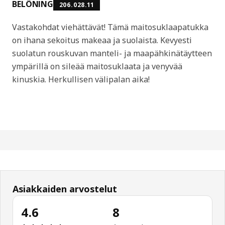
BELÖNING
206.028.11
Vastakohdat viehättävät! Tämä maitosuklaapatukka
on ihana sekoitus makeaa ja suolaista. Kevyesti
suolatun rouskuvan manteli- ja maapähkinätäytteen
ympärillä on sileää maitosuklaata ja venyvää
kinuskia. Herkullisen välipalan aika!
Asiakkaiden arvostelut
4.6
8