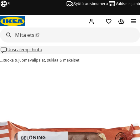
FI
Syötä postinumero
Valitse sijainti
Hej!
Kirjaudu sisään
Suosikit
Ostoskor
Uusi alempi hinta
…
Ruoka & juoma
Välipalat, suklaa & makeiset
BELÖNING kuvaa
 kuvat