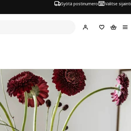
Syötä postinumero
Valitse sijainti
Hej!
Kirjaudu sisään
Suosikit
Ostoskor