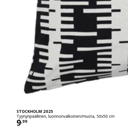
STOCKHOLM 2025
Tyynynpäällinen, luonnonvalkoinen/musta, 50x50 cm
Hinta 9,99
9
,
99