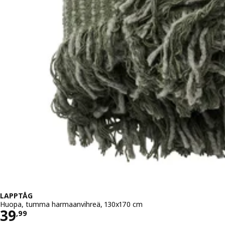
LAPPTÅG
Huopa, tumma harmaanvihreä, 130x170 cm
Hinta 39,99
39
,
99