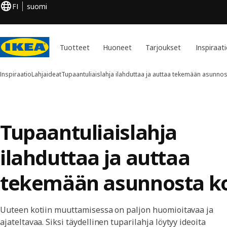
FI
suomi
Tuotteet
Huoneet
Tarjoukset
Inspiraat
Inspiraatio
Lahjaideat
Tupaantuliaislahja ilahduttaa ja auttaa tekemään asunno
Tupaantuliaislahja
ilahduttaa ja auttaa
tekemään asunnosta k
Uuteen kotiin muuttamisessa on paljon huomioitavaa ja
ajateltavaa. Siksi täydellinen tuparilahja löytyy ideoita