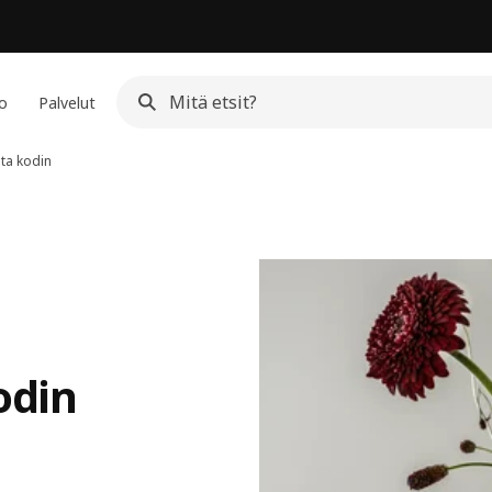
io
Palvelut
sta kodin
odin