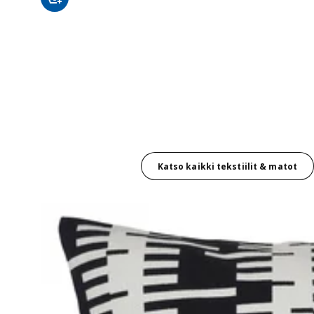
Katso kaikki tekstiilit & matot