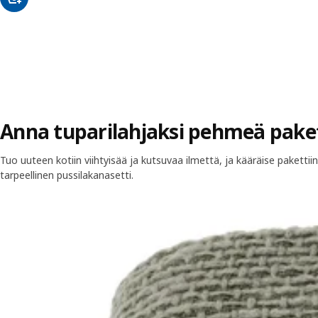
Anna tuparilahjaksi pehmeä pake
Tuo uuteen kotiin viihtyisää ja kutsuvaa ilmettä, ja kääräise paketti
tarpeellinen pussilakanasetti.
Ohita listaus