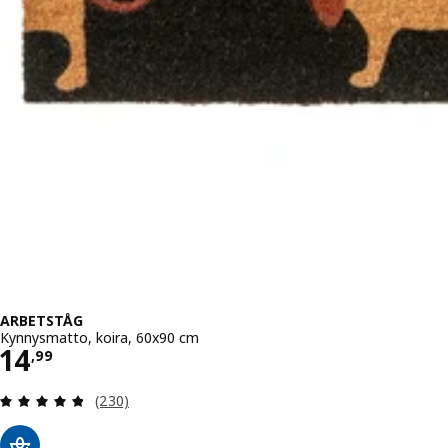
ARBETSTÅG
Kynnysmatto, koira, 60x90 cm
Hinta 14,99
14
,
99
Arvio: 4.8 / 5 tähteä. Arvostelut yhteensä:
(230)