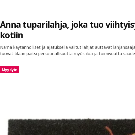
Anna tuparilahja, joka tuo viihtyis
kotiin
Nämä käytännölliset ja ajatuksella valitut lahjat auttavat lahjansaaj
tuovat tilaan paitsi persoonallisuutta myös iloa ja toimivuutta saad
Ohita listaus
Myydyin