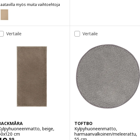
aatavilla myös muita vaihtoehtoja
INTSEN
Vaihtoehto: FINTSEN, Kylpyhuoneenmatto, beige, 40x60 cm
Vertaile
Vertaile
BACKMÅRA
TOFTBO
Kylpyhuoneenmatto, beige,
Kylpyhuoneenmatto,
60x120 cm
harmaanvalkoinen/meleerattu,
55 cm
,
99