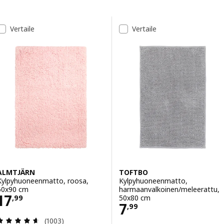
Siirry tuloksiin
Tulosluettelo
Vertaile
Vertaile
ALMTJÄRN
TOFTBO
Kylpyhuoneenmatto, roosa,
Kylpyhuoneenmatto,
60x90 cm
harmaanvalkoinen/meleerattu,
Hinta 17,99
17
50x80 cm
,
99
Hinta 7,99
7
,
99
Arvio: 4.6 / 5 tähteä. Arvostelut yhteensä:
(1003)