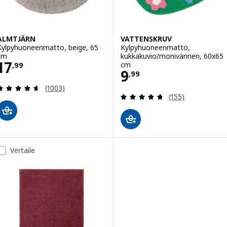
ALMTJÄRN
VATTENSKRUV
Kylpyhuoneenmatto, beige, 65
Kylpyhuoneenmatto,
cm
kukkakuvio/monivärinen, 60x65
Hinta 17,99
17
cm
,
99
Hinta 9,99
9
,
99
Arvio: 4.6 / 5 tähteä. Arvostelut yhteensä:
(1003)
Arvio: 4.7 / 5 tä
(155)
Vertaile