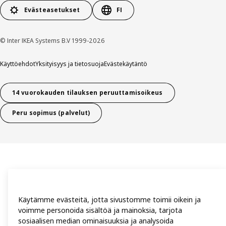
Evästeasetukset
FI
© Inter IKEA Systems B.V 1999-2026
Käyttöehdot
Yksityisyys ja tietosuoja
Evästekäytäntö
14 vuorokauden tilauksen peruuttamisoikeus
Peru sopimus (palvelut)
Käytämme evästeitä, jotta sivustomme toimii oikein ja
voimme personoida sisältöä ja mainoksia, tarjota
sosiaalisen median ominaisuuksia ja analysoida