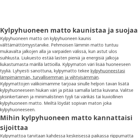
Kylpyhuoneen matto kaunistaa ja suojaa
Kylpyhuoneen matto on kylpyhuoneen kaunis
välttämättömyystarvike. Pehmoisen lämmin matto tuntuu
mukavalta jalkojen alla ja varpaiden välissä, kun astut ulos
suihkusta. Liukuesto estää lasten pieniä ja energisiä jalkoja
liukastumasta märillä lattioilla. Kylpymaton väri lisää huoneeseen
tyyliä. Lyhyesti sanottuna, kylpymatto tekee
kylpyhuoneestasi
lämpimämmän, turvallisemman ja viihtyisämmän
.
Kylpymattojen valikoimamme tarjoaa sinulle helpon tavan lisätä
kylpyhuoneeseen hiukan väri ja pitää samalla lattia kuivana. Valitse
yksinkertainen ja minimalistinen tyyli tai värikäs tai kuviollinen
kylpyhuoneen matto. Meiltä löydät sopivan maton joka
kylpyhuoneeseen.
Mihin kylpyhuoneen matto kannattaisi
sijoittaa
Kylpymattoa tarvitaan kahdessa keskeisessä paikassa riippumatta