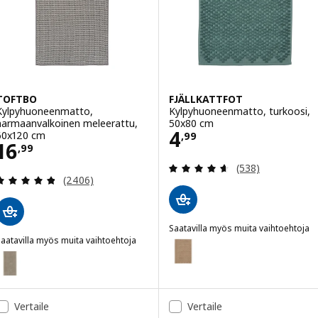
TOFTBO
FJÄLLKATTFOT
Kylpyhuoneenmatto,
Kylpyhuoneenmatto, turkoosi,
harmaanvalkoinen meleerattu,
50x80 cm
Hinta 4,99
4
60x120 cm
,
99
Hinta 16,99
16
,
99
Arvio: 4.6 / 5 tä
(538)
Arvio: 4.8 / 5 tähteä. Arvostelut yhteensä:
(2406)
Saatavilla myös muita vaihtoehtoja
aatavilla myös muita vaihtoehtoja
FJÄLLKATTFOT
Vaihtoehto: FJÄLLKATTFOT, Kyl
TOFTBO
Vaihtoehto: TOFTBO, Kylpyhuoneenmatto, beige, 60x120 cm
Vertaile
Vertaile