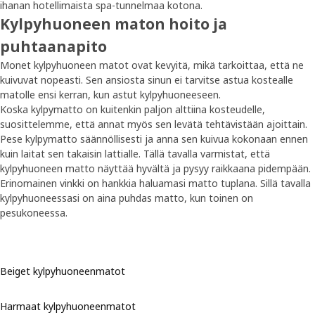
ihanan hotellimaista spa-tunnelmaa kotona.
Kylpyhuoneen maton hoito ja
puhtaanapito
Monet kylpyhuoneen matot ovat kevyitä, mikä tarkoittaa, että ne
kuivuvat nopeasti. Sen ansiosta sinun ei tarvitse astua kostealle
matolle ensi kerran, kun astut kylpyhuoneeseen.
Koska kylpymatto on kuitenkin paljon alttiina kosteudelle,
suosittelemme, että annat myös sen levätä tehtävistään ajoittain.
Pese kylpymatto säännöllisesti ja anna sen kuivua kokonaan ennen
kuin laitat sen takaisin lattialle. Tällä tavalla varmistat, että
kylpyhuoneen matto näyttää hyvältä ja pysyy raikkaana pidempään.
Erinomainen vinkki on hankkia haluamasi matto tuplana. Sillä tavalla
kylpyhuoneessasi on aina puhdas matto, kun toinen on
pesukoneessa.
Beiget kylpyhuoneenmatot
Harmaat kylpyhuoneenmatot