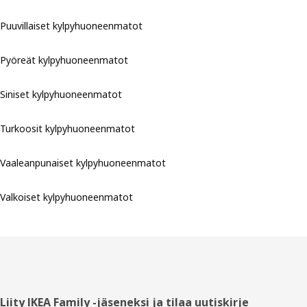
Puuvillaiset kylpyhuoneenmatot
Pyöreät kylpyhuoneenmatot
Siniset kylpyhuoneenmatot
Turkoosit kylpyhuoneenmatot
Vaaleanpunaiset kylpyhuoneenmatot
Valkoiset kylpyhuoneenmatot
Alatunniste
Liity IKEA Family -jäseneksi ja tilaa uutiskirje