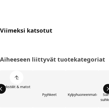
Viimeksi katsotut
Aiheeseen liittyvät tuotekategoriat
Ohita lista
Tekstiilit & matot
Pyyhkeet
Kylpyhuoneenmatot
Sui
suih