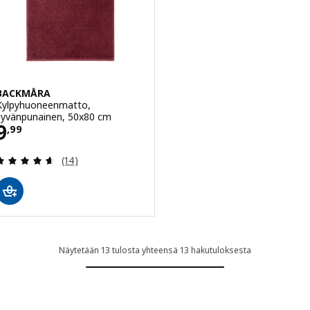
BACKMÅRA
Kylpyhuoneenmatto,
syvänpunainen, 50x80 cm
Hinta 9,99
9
,
99
Arvio: 4.6 / 5 tähteä. Arvostelut yhteensä:
(14)
Näytetään 13 tulosta yhteensä 13 hakutuloksesta