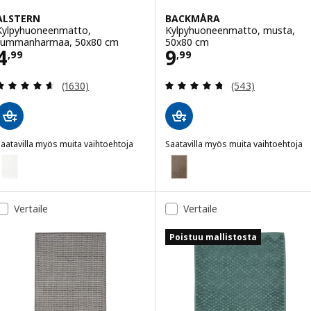
ALSTERN
BACKMÅRA
Kylpyhuoneenmatto,
Kylpyhuoneenmatto, musta,
tummanharmaa, 50x80 cm
50x80 cm
Hinta 4,99
Hinta 9,99
4
9
,
99
,
99
Arvio: 4.6 / 5 tähteä. Arvostelut yhteensä:
Arvio: 4.7 / 5 tä
(1630)
(543)
aatavilla myös muita vaihtoehtoja
Saatavilla myös muita vaihtoehtoja
ALSTERN
BACKMÅRA
Vaihtoehto: ALSTERN, Kylpyhuoneenmatto, valkoinen, 50x80 cm
Vaihtoehto: BACKMÅRA, Kylpyh
Vaihtoehto: ALSTERN, Kylpyhuoneenmatto, kirkkaansininen, 50x80 c
Vaihtoehto: BACKMÅRA, Kylpyh
Vertaile
Vertaile
Vaihtoehto: BACKMÅRA, Kylpyh
Poistuu mallistosta