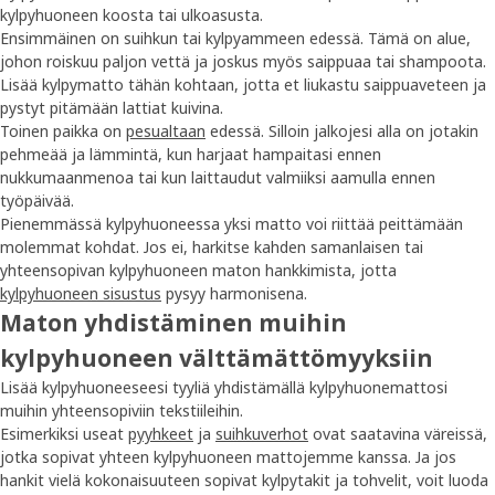
kylpyhuoneen koosta tai ulkoasusta.
Ensimmäinen on suihkun tai kylpyammeen edessä. Tämä on alue,
johon roiskuu paljon vettä ja joskus myös saippuaa tai shampoota.
Lisää kylpymatto tähän kohtaan, jotta et liukastu saippuaveteen ja
pystyt pitämään lattiat kuivina.
Toinen paikka on
pesualtaan
edessä. Silloin jalkojesi alla on jotakin
pehmeää ja lämmintä, kun harjaat hampaitasi ennen
nukkumaanmenoa tai kun laittaudut valmiiksi aamulla ennen
työpäivää.
Pienemmässä kylpyhuoneessa yksi matto voi riittää peittämään
molemmat kohdat. Jos ei, harkitse kahden samanlaisen tai
yhteensopivan kylpyhuoneen maton hankkimista, jotta
kylpyhuoneen sisustus
pysyy harmonisena.
Maton yhdistäminen muihin
kylpyhuoneen välttämättömyyksiin
Lisää kylpyhuoneeseesi tyyliä yhdistämällä kylpyhuonemattosi
muihin yhteensopiviin tekstiileihin.
Esimerkiksi useat
pyyhkeet
ja
suihkuverhot
ovat saatavina väreissä,
jotka sopivat yhteen kylpyhuoneen mattojemme kanssa. Ja jos
hankit vielä kokonaisuuteen sopivat kylpytakit ja tohvelit, voit luoda