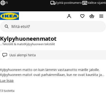
FI
Syötä postinumero
Valitse sijainti
Hej!
Kirjaudu sisään
Suosikit
Ostoskor
Kylpyhuoneenmatot
…
Tekstiilit & matot
Kylpyhuoneen tekstiilit
Uusi alempi hinta
Kylpyhuoneen matto on kuin lämmin vastaanotto märille jaloille.
Kylpyhuoneen matot ovat parhaimmillaan, kun ne ovat kauniita ja
lämmittäviä sekä samalla hoitavat tehtävänsä lattian suojaajana.
Lue lisää
Löydä itsellesi paras kylpyhuoneenmatto meiltä!
13 tuotetta
Lajittele ja suodata