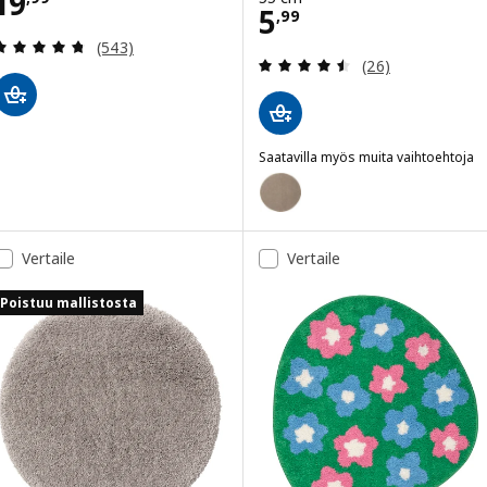
Hinta 19,99
19
Hinta 5,99
5
,
99
Arvio: 4.7 / 5 tähteä. Arvostelut yhteensä:
(543)
Arvio: 4.5 / 5 tä
(26)
Saatavilla myös muita vaihtoehtoja
TOFTBO
Vaihtoehto: TOFTBO, Kylpyhuon
Vertaile
Vertaile
Poistuu mallistosta