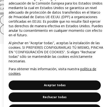
protección de los fondos recibidos de usuarios de servicios de pago que
adecuación de la Comisión Europea para los Estados Unidos
presta su depósito en una cuenta bancaria separada abierta en CaixaBank,
mediante la cual en Estados Unidos se garantiza un nivel
S.A. Conoce más acerca de las formas de pago de tu tarjeta aquí:
adecuado de protección de datos transferidos en el Marco
www.caixabankpc.com/es/productos
. ​
de Privacidad de Datos UE-EE.UU. (DPF) a organizaciones
Desistimiento del contrato
certificadas en EE.UU. Es posible que no resulte fácil ejercer
tus derechos de manera efectiva en Estados Unidos. Puedes
Desistimiento de solo servicios
anular tu consentimiento en cualquier momento con efecto
en el futuro.
Al pinchar en "Aceptar todas", aceptas la instalación de las
cookies. SI PREFIERES CONFIGURARLAS TÚ MISMO, PINCHA
EN "CONFIGURACIÓN DE COOKIES". Si eliges “Rechazar
todas” sólo se mantendrán las cookies estrictamente
necesarias.
Para obtener más información, visita nuestra
política de
cookies
.
Aceptar todas
Rechazar todas