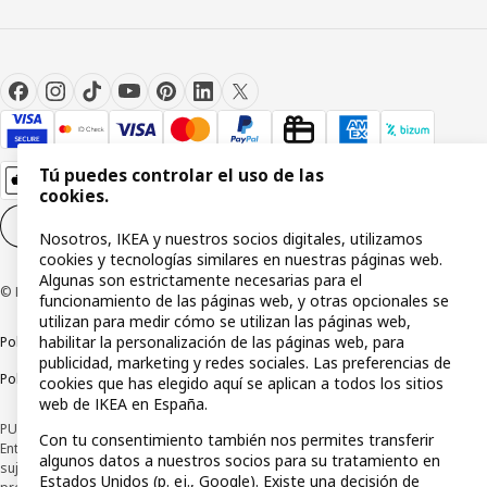
Tú puedes controlar el uso de las
cookies.
Configuración de cookies
ES
Nosotros, IKEA y nuestros socios digitales, utilizamos
cookies y tecnologías similares en nuestras páginas web.
Algunas son estrictamente necesarias para el
© Inter IKEA Systems B.V 1999-2026
funcionamiento de las páginas web, y otras opcionales se
utilizan para medir cómo se utilizan las páginas web,
habilitar la personalización de las páginas web, para
Política de privacidad
Política de cookies
Términos y condiciones
publicidad, marketing y redes sociales. Las preferencias de
Política de divulgación responsable
cookies que has elegido aquí se aplican a todos los sitios
web de IKEA en España.
PUBLICIDAD: *Financiación a través de la tarjeta IKEA VISA emitida por la
Con tu consentimiento también nos permites transferir
Entidad de Pago híbrida CaixaBank Payments & Consumer, E.F.C., E.P., S.A.U., y
algunos datos a nuestros socios para su tratamiento en
sujeta a su organización. La entidad ha escogido como sistema de
Estados Unidos (p. ej., Google). Existe una decisión de