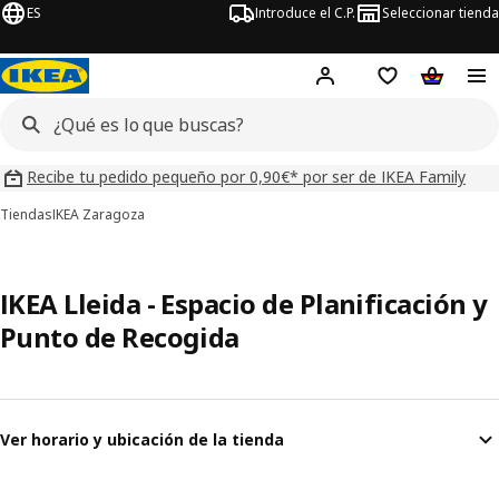
ES
Introduce el C.P.
Seleccionar tienda
Hej!
Iniciar sesión
Lista de deseo
Carrito d
Recibe tu pedido pequeño por 0,90€* por ser de IKEA Family
Tiendas
IKEA Zaragoza
IKEA Lleida - Espacio de Planificación y
Punto de Recogida
Ver horario y ubicación de la tienda