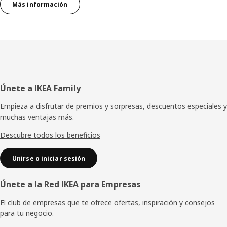
Más información
Pie
Únete a IKEA Family
de
Empieza a disfrutar de premios y sorpresas, descuentos especiales y
muchas ventajas más.
página
Descubre todos los beneficios
Unirse o iniciar sesión
Únete a la Red IKEA para Empresas
El club de empresas que te ofrece ofertas, inspiración y consejos
para tu negocio.