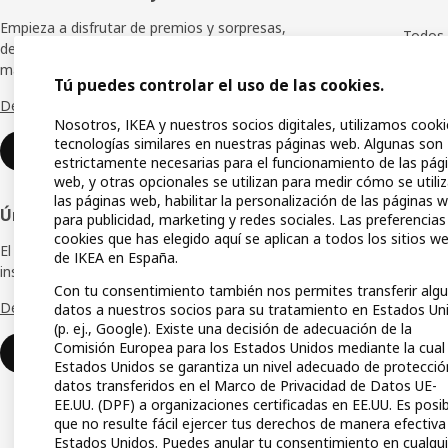
de
Empieza a disfrutar de premios y sorpresas,
Todos 
descuentos especiales y muchas ventajas
página
más.
Planif
Tú puedes controlar el uso de las cookies.
Descubre todos los beneficios
Tienda
Nosotros, IKEA y nuestros socios digitales, utilizamos cooki
tecnologías similares en nuestras páginas web. Algunas son
Compra
Unirse o iniciar sesión
estrictamente necesarias para el funcionamiento de las pág
web, y otras opcionales se utilizan para medir cómo se utili
IKEA A
las páginas web, habilitar la personalización de las páginas 
Únete a la Red IKEA para Empresas
para publicidad, marketing y redes sociales. Las preferencias
Guías 
cookies que has elegido aquí se aplican a todos los sitios w
El club de empresas que te ofrece ofertas,
Lista 
de IKEA en España.
inspiración y consejos para tu negocio.
Con tu consentimiento también nos permites transferir alg
Tarjet
Descubre todas las ventajas
datos a nuestros socios para su tratamiento en Estados Un
(p. ej., Google). Existe una decisión de adecuación de la
Medio
Comisión Europea para los Estados Unidos mediante la cual
Unirse o iniciar sesión
Estados Unidos se garantiza un nivel adecuado de protecció
datos transferidos en el Marco de Privacidad de Datos UE-
EE.UU. (DPF) a organizaciones certificadas en EE.UU. Es posi
que no resulte fácil ejercer tus derechos de manera efectiva
Estados Unidos. Puedes anular tu consentimiento en cualqui