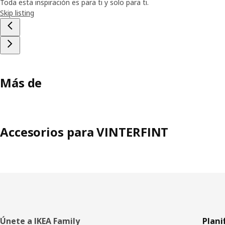
Toda esta inspiración es para ti y solo para ti.
Skip listing
Más de
Accesorios para VINTERFINT
Pie
Únete a IKEA Family
Plani