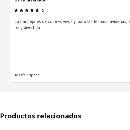
Reseña: 5 de 5 estrellas.
5
La bandeja es de colores vivos y, para las fechas navideñas, 
muy divertida
Josefa, España
Productos relacionados