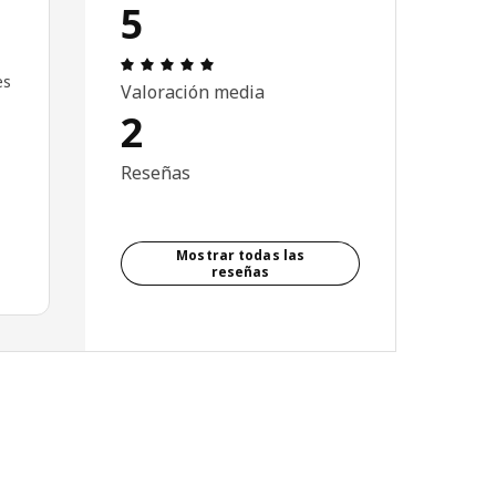
5
Reseña: 5 de 5 estrellas. Revisiones tot
es
Valoración media
2
Reseñas
Mostrar todas las
reseñas