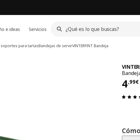
ño e ideas
Servicios
y soportes para tartas
Bandejas de servir
VINTERFINT
Bandeja
VINTER
Bandeja
El p
4
,
99
€
Cómo