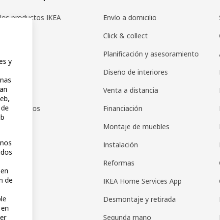
los productos IKEA
Envío a domicilio
icadores
Click & collect
s IKEA
Planificación y asesoramiento
es y
r en IKEA
Diseño de interiores
inas
zan
pps
Venta a distancia
web,
 de
de productos
Financiación
eb
de regalos
Montaje de muebles
unos
as regalo
Instalación
idos
s de pago
Reformas
 en
n de
IKEA Home Services App
ble
Desmontaje y retirada
 en
Segunda mano
er