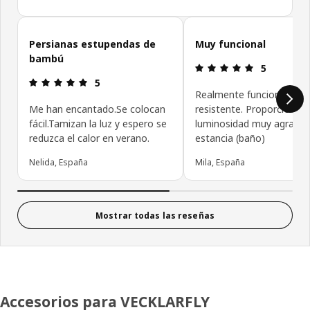
Omitir las opiniones de los clientes
Persianas estupendas de
Muy funcional
bambú
Reseña: 5 de
5
Reseña: 5 de 5 estrellas.
5
Realmente funcional, prác
Me han encantado.Se colocan
resistente. Proporciona 
fácil.Tamizan la luz y espero se
luminosidad muy agradabl
reduzca el calor en verano.
estancia (baño)
Nelida, España
Mila, España
Mostrar todas las reseñas
Accesorios para VECKLARFLY