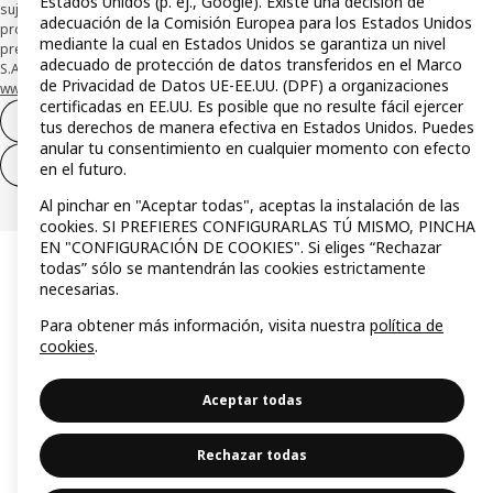
Estados Unidos (p. ej., Google). Existe una decisión de
sujeta a su organización. La entidad ha escogido como sistema de
adecuación de la Comisión Europea para los Estados Unidos
protección de los fondos recibidos de usuarios de servicios de pago que
mediante la cual en Estados Unidos se garantiza un nivel
presta su depósito en una cuenta bancaria separada abierta en CaixaBank,
adecuado de protección de datos transferidos en el Marco
S.A. Conoce más acerca de las formas de pago de tu tarjeta aquí:
de Privacidad de Datos UE-EE.UU. (DPF) a organizaciones
www.caixabankpc.com/es/productos
. ​
certificadas en EE.UU. Es posible que no resulte fácil ejercer
Desistimiento del contrato
tus derechos de manera efectiva en Estados Unidos. Puedes
anular tu consentimiento en cualquier momento con efecto
Desistimiento de solo servicios
en el futuro.
Al pinchar en "Aceptar todas", aceptas la instalación de las
cookies. SI PREFIERES CONFIGURARLAS TÚ MISMO, PINCHA
EN "CONFIGURACIÓN DE COOKIES". Si eliges “Rechazar
todas” sólo se mantendrán las cookies estrictamente
necesarias.
Para obtener más información, visita nuestra
política de
cookies
.
Aceptar todas
Rechazar todas