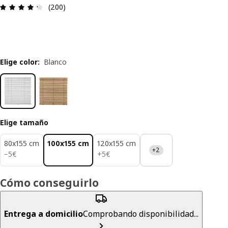
Reseña: 4.3 de 5 estrellas. Revisiones totales: 20
(200)
Elige color
:
Blanco
Elige tamaño
80x155 cm
100x155 cm
120x155 cm
+2
5€
5€
−
5
€
+
5
€
Cómo conseguirlo
Entrega a domicilio
Comprobando disponibilidad...