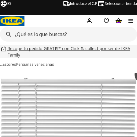
ES
Introduce el C.P.
Seleccionar tienda
Hej!
Iniciar sesión
Lista de deseo
Carrito d
Recoge tu pedido GRATIS* con Click & collect por ser de IKEA
Family
…
Estores
Persianas venecianas
ágenes de 8 VECKLARFLY
imágenes