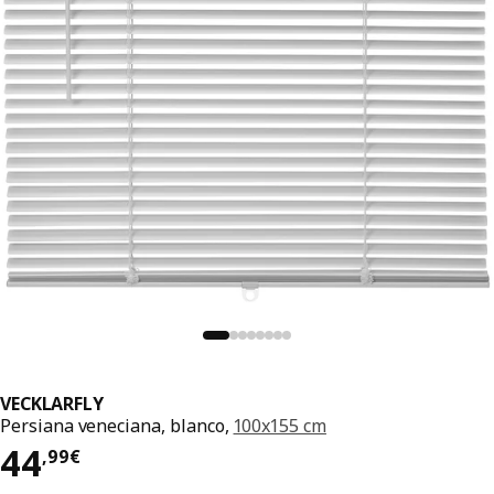
VECKLARFLY
Persiana veneciana, blanco,
100x155 cm
El precio 44,99€
44
,
99
€