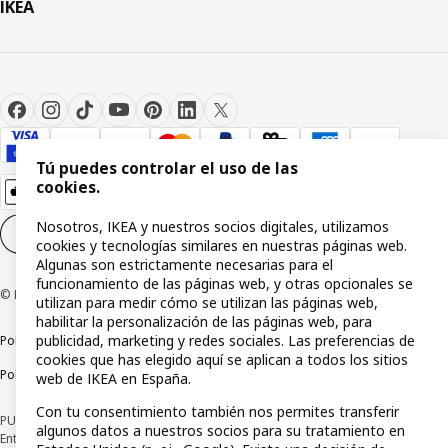
IKEA
Tú puedes controlar el uso de las
cookies.
Nosotros, IKEA y nuestros socios digitales, utilizamos
Configuración de cookies
ES
cookies y tecnologías similares en nuestras páginas web.
Algunas son estrictamente necesarias para el
funcionamiento de las páginas web, y otras opcionales se
© Inter IKEA Systems B.V 1999-2026
utilizan para medir cómo se utilizan las páginas web,
habilitar la personalización de las páginas web, para
publicidad, marketing y redes sociales. Las preferencias de
Política de privacidad
Política de cookies
Términos y condiciones
cookies que has elegido aquí se aplican a todos los sitios
Política de divulgación responsable
web de IKEA en España.
Con tu consentimiento también nos permites transferir
PUBLICIDAD: *Financiación a través de la tarjeta IKEA VISA emitida por la
algunos datos a nuestros socios para su tratamiento en
Entidad de Pago híbrida CaixaBank Payments & Consumer, E.F.C., E.P., S.A.U., y