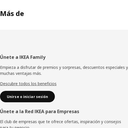
Más de
Pie
Únete a IKEA Family
de
Empieza a disfrutar de premios y sorpresas, descuentos especiales y
muchas ventajas más.
página
Descubre todos los beneficios
Unirse o iniciar sesión
Únete a la Red IKEA para Empresas
El club de empresas que te ofrece ofertas, inspiración y consejos
para tu negocio.