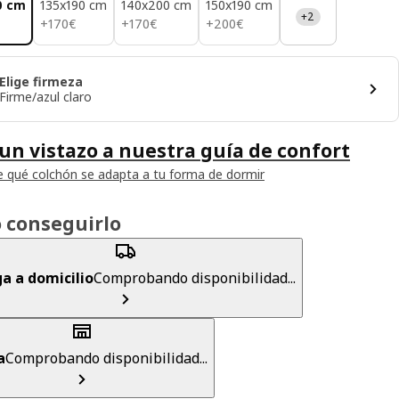
0 cm
135x190 cm
140x200 cm
150x190 cm
+2
170€
170€
200€
+
170
€
+
170
€
+
200
€
Elige firmeza
Firme/azul claro
un vistazo a nuestra guía de confort
 qué colchón se adapta a tu forma de dormir
 conseguirlo
a a domicilio
Comprobando disponibilidad...
a
Comprobando disponibilidad...