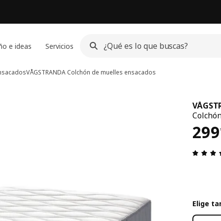
ño e ideas
Servicios
ensacados
VÅGSTRANDA
Colchón de muelles ensacados
VÅGST
Colchón
El 
299
Elige t