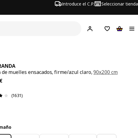
Introduce el C.P.
Seleccionar tienda
Hej!
Iniciar sesión
Lista de deseo
Carrito d
RANDA
 de muelles ensacados, firme/azul claro,
90x200 cm
precio 299€
€
Reseña: 4 de 5 estrellas. Revisiones totales: 1631
(1631)
amaño