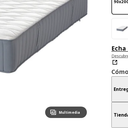
90x20
Echa 
Descubre
Cómo
Entreg
Multimedia
Tiend