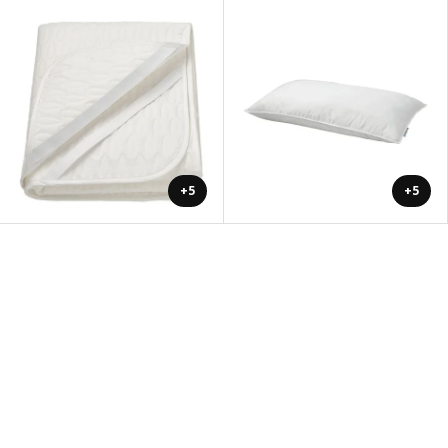
+5
+5