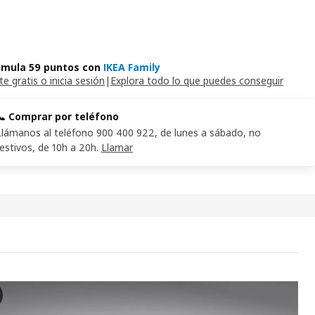
mula 59 puntos con
IKEA Family
e gratis o inicia sesión
|
Explora todo lo que puedes conseguir
📞 Comprar por teléfono
Llámanos al teléfono 900 400 922, de lunes a sábado, no
festivos, de 10h a 20h.
Llamar
RANDA Colchón de muelles ensacados, firme/azul claro, 90x200 c
 vídeo muestra un colchón de muelles ensacados VÅGSTRANDA, que está