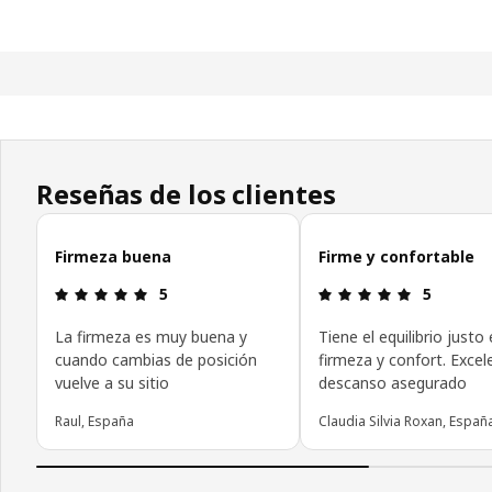
Reseñas de los clientes
Omitir las opiniones de los clientes
Firmeza buena
Firme y confortable
Reseña: 5 de 5 estrellas.
Reseña: 5 d
5
5
La firmeza es muy buena y
Tiene el equilibrio justo
cuando cambias de posición
firmeza y confort. Excel
vuelve a su sitio
descanso asegurado
Raul, España
Claudia Silvia Roxan, Españ