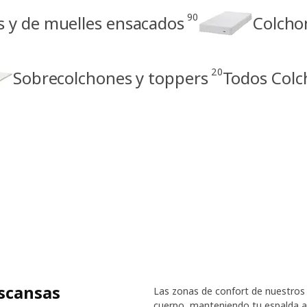
90
s y de muelles ensacados
Colcho
20
Sobrecolchones y toppers
Todos Colc
escansas
Las zonas de confort de nuestros
cuerpo, manteniendo tu espalda al