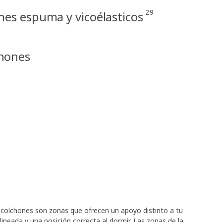
29
nes espuma y vicoélasticos
hones
 colchones son zonas que ofrecen un apoyo distinto a tu
ineada y una posición correcta al dormir. Las zonas de la