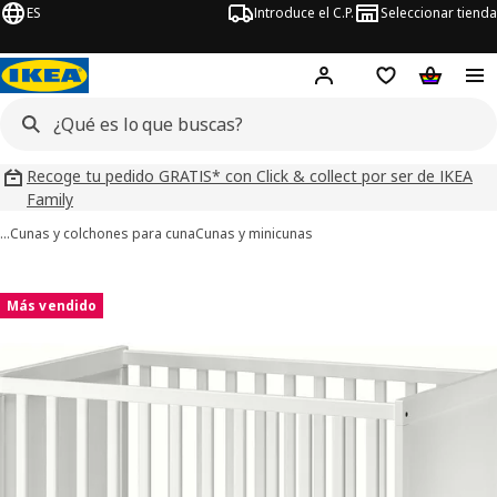
ES
Introduce el C.P.
Seleccionar tienda
Hej!
Iniciar sesión
Lista de deseo
Carrito d
Recoge tu pedido GRATIS* con Click & collect por ser de IKEA
Family
…
Cunas y colchones para cuna
Cunas y minicunas
ágenes de 6 SUNDVIK
imágenes
Más vendido