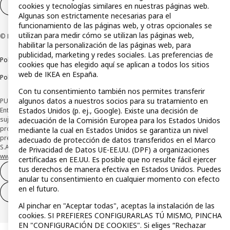
Configuración de cookies
ES
cookies y tecnologías similares en nuestras páginas web.
Algunas son estrictamente necesarias para el
funcionamiento de las páginas web, y otras opcionales se
utilizan para medir cómo se utilizan las páginas web,
© Inter IKEA Systems B.V 1999-2026
habilitar la personalización de las páginas web, para
publicidad, marketing y redes sociales. Las preferencias de
Política de privacidad
Política de cookies
Términos y condiciones
cookies que has elegido aquí se aplican a todos los sitios
web de IKEA en España.
Política de divulgación responsable
Con tu consentimiento también nos permites transferir
algunos datos a nuestros socios para su tratamiento en
PUBLICIDAD: *Financiación a través de la tarjeta IKEA VISA emitida por la
Entidad de Pago híbrida CaixaBank Payments & Consumer, E.F.C., E.P., S.A.U., y
Estados Unidos (p. ej., Google). Existe una decisión de
sujeta a su organización. La entidad ha escogido como sistema de
adecuación de la Comisión Europea para los Estados Unidos
protección de los fondos recibidos de usuarios de servicios de pago que
mediante la cual en Estados Unidos se garantiza un nivel
presta su depósito en una cuenta bancaria separada abierta en CaixaBank,
adecuado de protección de datos transferidos en el Marco
S.A. Conoce más acerca de las formas de pago de tu tarjeta aquí:
de Privacidad de Datos UE-EE.UU. (DPF) a organizaciones
www.caixabankpc.com/es/productos
. ​
certificadas en EE.UU. Es posible que no resulte fácil ejercer
tus derechos de manera efectiva en Estados Unidos. Puedes
Desistimiento del contrato
anular tu consentimiento en cualquier momento con efecto
en el futuro.
Desistimiento de solo servicios
Al pinchar en "Aceptar todas", aceptas la instalación de las
cookies. SI PREFIERES CONFIGURARLAS TÚ MISMO, PINCHA
EN "CONFIGURACIÓN DE COOKIES". Si eliges “Rechazar