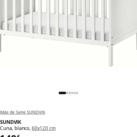
Más de Serie SUNDVIK
SUNDVIK
Cuna, blanco,
60x120 cm
€