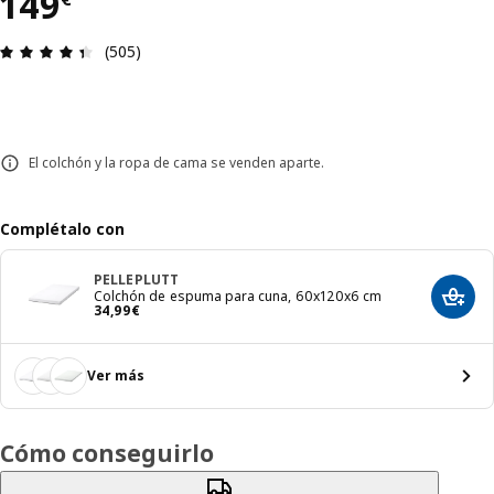
El precio 149€
149
Reseña: 4.4 de 5 estrellas. Revisiones totales: 50
(505)
El colchón y la ropa de cama se venden aparte.
Complétalo con
PELLEPLUTT
Colchón de espuma para cuna, 60x120x6 cm
Añadir
El precio 34,99€
34
,
99
€
Ver más
Cómo conseguirlo