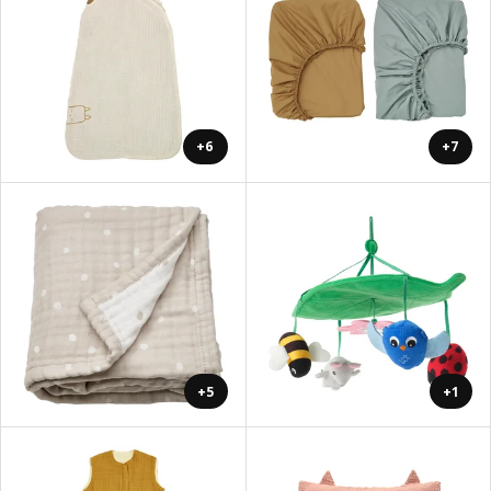
+6
+7
+5
+1