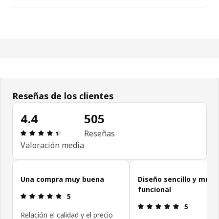
Reseñas de los clientes
4.4
505
Reseña: 4.4 de 5 estrellas. Revisiones totales: 50
Reseñas
Valoración media
Omitir las opiniones de los clientes
Una compra muy buena
Diseño sencillo y muy
funcional
Reseña: 5 de 5 estrellas.
5
Reseña: 5 de
5
Relación el calidad y el precio