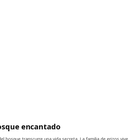
bosque encantado
el bosque transcurre una vida secreta. La familia de erizos vive