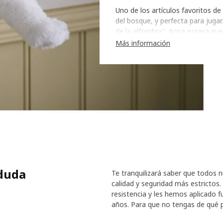
Uno de los artículos favoritos d
del bosque, y perfecta para jugar
de la alfombra". Anna espera que
conocerlo mejor. "Después de tod
Más información
eso es tan importante que contr
 duda
Te tranquilizará saber que todos 
calidad y seguridad más estricto
resistencia y les hemos aplicado f
años. Para que no tengas de qué pr