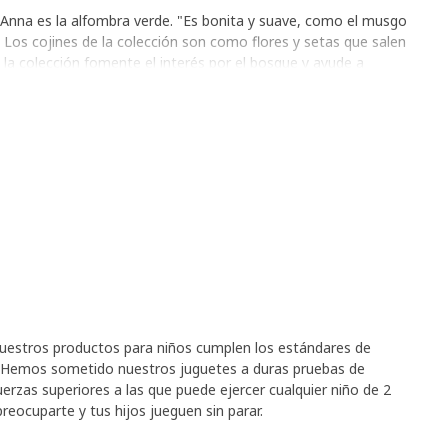
e Anna es la alfombra verde. "Es bonita y suave, como el musgo
. Los cojines de la colección son como flores y setas que salen
 la colección fomente el interés por el bosque y ayude a
o, el bosque es el hogar de muchos animales y plantas, y por
ibuyamos a preservarlo".
nuestros productos para niños cumplen los estándares de
s. Hemos sometido nuestros juguetes a duras pruebas de
uerzas superiores a las que puede ejercer cualquier niño de 2
eocuparte y tus hijos jueguen sin parar.