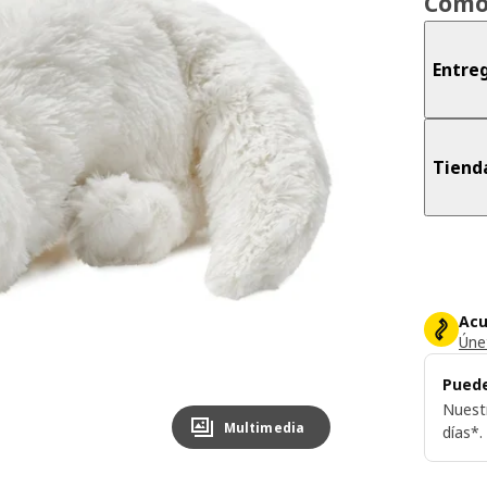
Cómo
Entreg
Tiend
Acu
Únet
Puede
Nuest
Multimedia
días*.