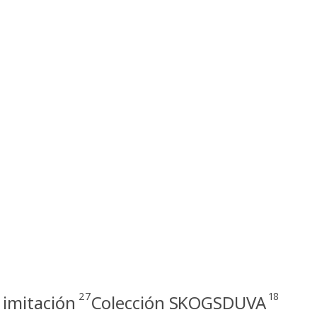
27
18
 imitación
Colección SKOGSDUVA