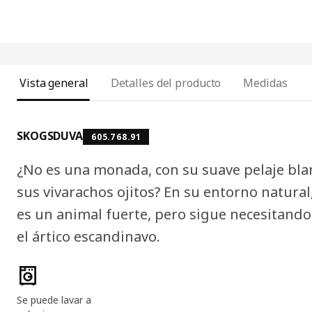
Vista general
Detalles del producto
Medidas
SKOGSDUVA
605.768.91
¿No es una monada, con su suave pelaje bla
sus vivarachos ojitos? En su entorno natural
es un animal fuerte, pero sigue necesitando
el ártico escandinavo.
Características del producto
Se puede lavar a