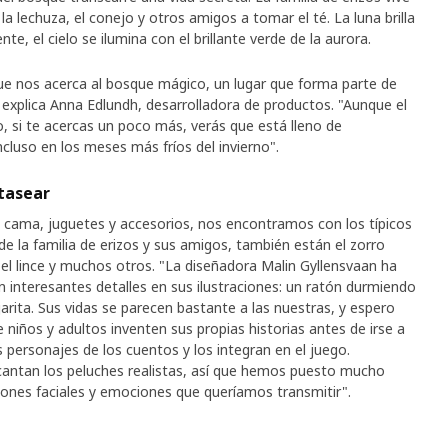
 la lechuza, el conejo y otros amigos a tomar el té. La luna brilla
nte, el cielo se ilumina con el brillante verde de la aurora.
 nos acerca al bosque mágico, un lugar que forma parte de
, explica Anna Edlundh, desarrolladora de productos. "Aunque el
o, si te acercas un poco más, verás que está lleno de
ncluso en los meses más fríos del invierno".
tasear
la cama, juguetes y accesorios, nos encontramos con los típicos
 la familia de erizos y sus amigos, también están el zorro
a, el lince y muchos otros. "La diseñadora Malin Gyllensvaan ha
interesantes detalles en sus ilustraciones: un ratón durmiendo
rita. Sus vidas se parecen bastante a las nuestras, y espero
e niños y adultos inventen sus propias historias antes de irse a
 personajes de los cuentos y los integran en el juego.
cantan los peluches realistas, así que hemos puesto mucho
iones faciales y emociones que queríamos transmitir".