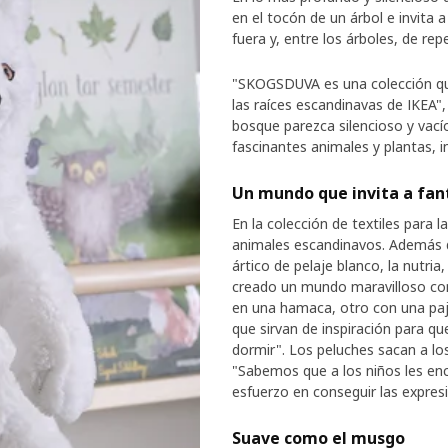
en el tocón de un árbol e invita a
fuera y, entre los árboles, de repe
"SKOGSDUVA es una colección que
las raíces escandinavas de IKEA"
bosque parezca silencioso y vací
fascinantes animales y plantas, i
Un mundo que invita a fan
En la colección de textiles para 
animales escandinavos. Además de
ártico de pelaje blanco, la nutri
creado un mundo maravilloso con 
en una hamaca, otro con una paja
que sirvan de inspiración para qu
dormir". Los peluches sacan a los
"Sabemos que a los niños les en
esfuerzo en conseguir las expres
Suave como el musgo