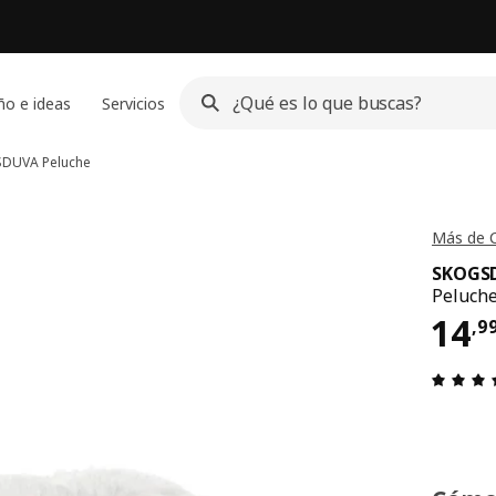
ño e ideas
Servicios
SDUVA
Peluche
Más de 
SKOGS
Peluche
El 
14
,
9