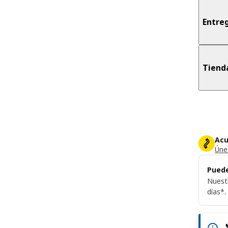
Entreg
Tiend
Acu
Únet
Puede
Nuest
días*.