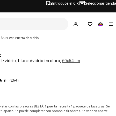
Introduce el C.P.
Seleccionar tienda
Hej!
Iniciar sesión
Lista de deseo
Carrito d
TÅ
SINDVIK
Puerta de vidrio
K
de vidrio, blanco/vidrio incoloro,
60x64 cm
recio 25€
Reseña: 4.5 de 5 estrellas. Revisiones totales: 264
(264)
etar con las bisagras BESTÅ. 1 puerta necesita 1 paquete de bisagras. Se
n aparte. Se puede completar con pomos o tiradores. Se venden aparte.