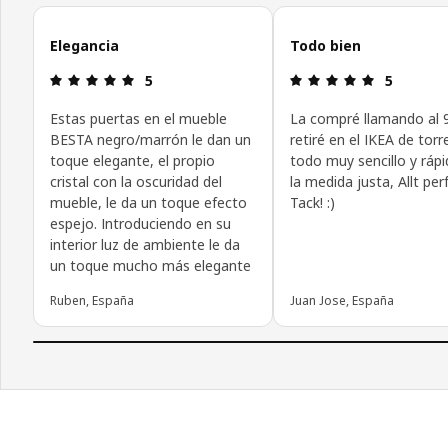
Omitir las opiniones de los clientes
Elegancia
Todo bien
Reseña: 5 de 5 estrellas.
Reseña: 5 d
5
5
Estas puertas en el mueble
La compré llamando al 9
BESTA negro/marrón le dan un
retiré en el IKEA de torr
toque elegante, el propio
todo muy sencillo y rápi
cristal con la oscuridad del
la medida justa, Allt perf
mueble, le da un toque efecto
Tack! :)
espejo. Introduciendo en su
interior luz de ambiente le da
un toque mucho más elegante
Ruben, España
Juan Jose, España