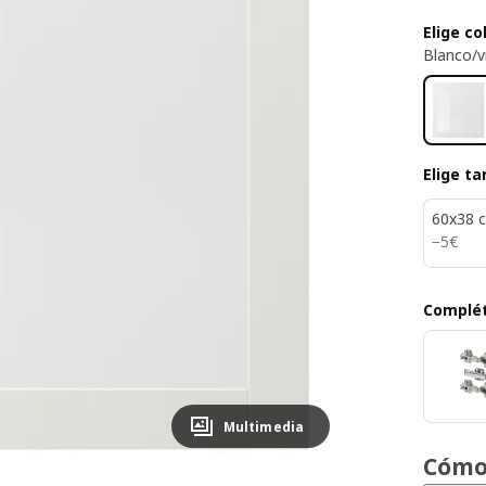
Elige co
Blanco/v
Elige t
60x38 
5€
−
5
€
Complét
Multimedia
Cómo