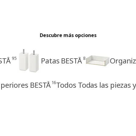
Descubre más opciones
95
8
ESTÅ
Patas BESTÅ
Organiz
16
uperiores BESTÅ
Todos Todas las piezas 