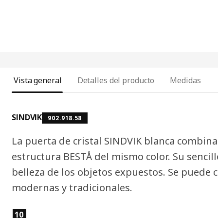
Vista general
Detalles del producto
Medidas
SINDVIK
902.918.58
La puerta de cristal SINDVIK blanca combina
estructura BESTÅ del mismo color. Su sencillo
belleza de los objetos expuestos. Se puede
modernas y tradicionales.
Características del producto
10