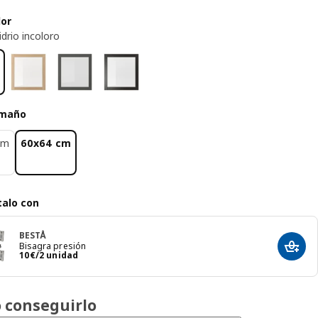
lor
idrio incoloro
amaño
cm
60x64 cm
alo con
BESTÅ
Bisagra presión
Añadir
El precio 10€/2 unidad
10
€
/2 unidad
 conseguirlo