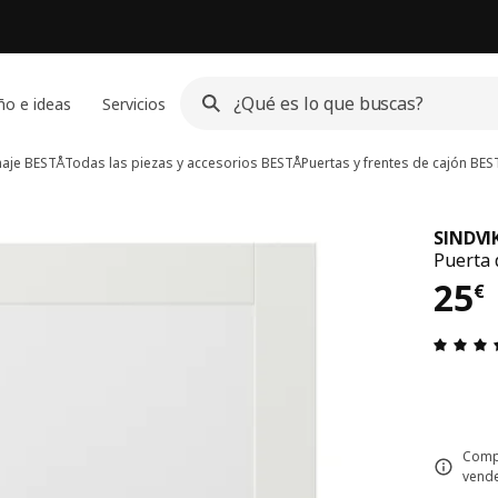
ño e ideas
Servicios
naje BESTÅ
Todas las piezas y accesorios BESTÅ
Puertas y frentes de cajón BES
SINDVI
Puerta 
El p
25
€
Compl
vende