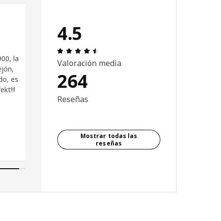
4.5
e 5 estrellas.
Reseña: 4.5 de 5 estrellas. Revisiones
00, la
Valoración media
ejón,
264
do, es
ekt!!!
Reseñas
Mostrar todas las
reseñas