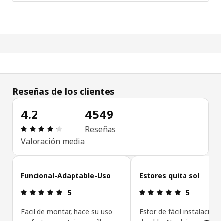
Reseñas de los clientes
4.2
4549
Reseña: 4.2 de 5 estrellas. Revisiones totales: 4
Reseñas
Valoración media
Omitir las opiniones de los clientes
Funcional-Adaptable-Uso
Estores quita sol
Reseña: 5 de 5 estrellas.
Reseña: 5 de
5
5
Facil de montar, hace su uso
Estor de fácil instalación 