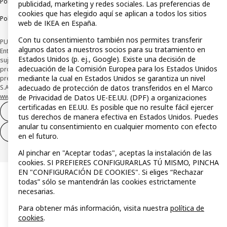
Política de privacidad
Política de cookies
Términos y condiciones
publicidad, marketing y redes sociales. Las preferencias de
cookies que has elegido aquí se aplican a todos los sitios
Política de divulgación responsable
web de IKEA en España.
Con tu consentimiento también nos permites transferir
PUBLICIDAD: *Financiación a través de la tarjeta IKEA VISA emitida por la
algunos datos a nuestros socios para su tratamiento en
Entidad de Pago híbrida CaixaBank Payments & Consumer, E.F.C., E.P., S.A.U., y
Estados Unidos (p. ej., Google). Existe una decisión de
sujeta a su organización. La entidad ha escogido como sistema de
adecuación de la Comisión Europea para los Estados Unidos
protección de los fondos recibidos de usuarios de servicios de pago que
mediante la cual en Estados Unidos se garantiza un nivel
presta su depósito en una cuenta bancaria separada abierta en CaixaBank,
S.A. Conoce más acerca de las formas de pago de tu tarjeta aquí:
adecuado de protección de datos transferidos en el Marco
www.caixabankpc.com/es/productos
. ​
de Privacidad de Datos UE-EE.UU. (DPF) a organizaciones
certificadas en EE.UU. Es posible que no resulte fácil ejercer
Desistimiento del contrato
tus derechos de manera efectiva en Estados Unidos. Puedes
anular tu consentimiento en cualquier momento con efecto
Desistimiento de solo servicios
en el futuro.
Al pinchar en "Aceptar todas", aceptas la instalación de las
cookies. SI PREFIERES CONFIGURARLAS TÚ MISMO, PINCHA
EN "CONFIGURACIÓN DE COOKIES". Si eliges “Rechazar
todas” sólo se mantendrán las cookies estrictamente
necesarias.
Para obtener más información, visita nuestra
política de
cookies
.