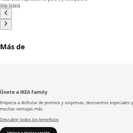
Skip listing
Más de
Pie
Únete a IKEA Family
de
Empieza a disfrutar de premios y sorpresas, descuentos especiales y
muchas ventajas más.
página
Descubre todos los beneficios
Unirse o iniciar sesión