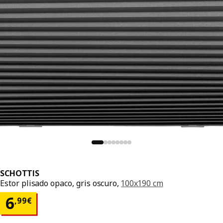
SCHOTTIS
Estor plisado opaco, gris oscuro,
100x190 cm
El precio 6,99€
6
,
99
€