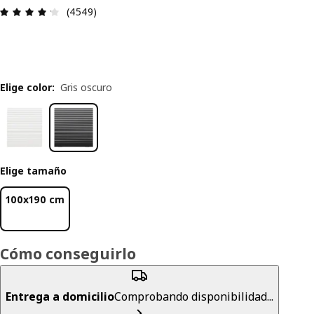
Reseña: 4.2 de 5 estrellas. Revisiones totales: 4
(4549)
Elige color
:
Gris oscuro
Elige tamaño
100x190 cm
Cómo conseguirlo
Entrega a domicilio
Comprobando disponibilidad...