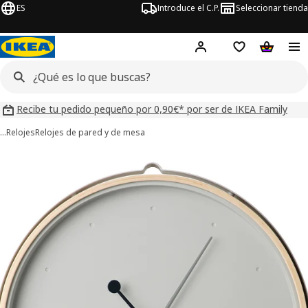
ES
Introduce el C.P.
Seleccionar tienda
Hej!
Iniciar sesión
Lista de deseo
Carrito d
Recibe tu pedido pequeño por 0,90€* por ser de IKEA Family
…
Relojes
Relojes de pared y de mesa
ágenes de 4 ROTBLÖTA
imágenes