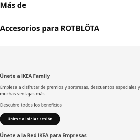
Más de
Accesorios para ROTBLÖTA
Pie
Únete a IKEA Family
de
Empieza a disfrutar de premios y sorpresas, descuentos especiales y
muchas ventajas más.
página
Descubre todos los beneficios
Unirse o iniciar sesión
Únete a la Red IKEA para Empresas