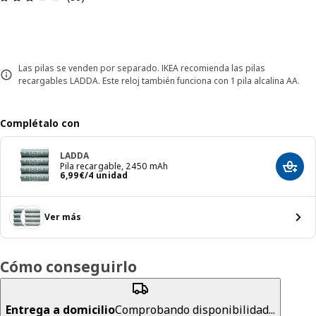
Las pilas se venden por separado. IKEA recomienda las pilas
recargables LADDA. Este reloj también funciona con 1 pila alcalina AA.
Complétalo con
LADDA
Pila recargable, 2450 mAh
Añadir
El precio 6,99€/4 unidad
6
,
99
€
/4 unidad
Ver más
Cómo conseguirlo
Entrega a domicilio
Comprobando disponibilidad...