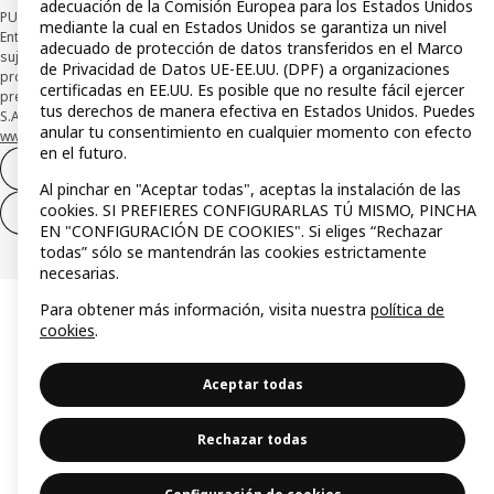
adecuación de la Comisión Europea para los Estados Unidos
PUBLICIDAD: *Financiación a través de la tarjeta IKEA VISA emitida por la
mediante la cual en Estados Unidos se garantiza un nivel
Entidad de Pago híbrida CaixaBank Payments & Consumer, E.F.C., E.P., S.A.U., y
adecuado de protección de datos transferidos en el Marco
sujeta a su organización. La entidad ha escogido como sistema de
de Privacidad de Datos UE-EE.UU. (DPF) a organizaciones
protección de los fondos recibidos de usuarios de servicios de pago que
certificadas en EE.UU. Es posible que no resulte fácil ejercer
presta su depósito en una cuenta bancaria separada abierta en CaixaBank,
tus derechos de manera efectiva en Estados Unidos. Puedes
S.A. Conoce más acerca de las formas de pago de tu tarjeta aquí:
anular tu consentimiento en cualquier momento con efecto
www.caixabankpc.com/es/productos
. ​
en el futuro.
Desistimiento del contrato
Al pinchar en "Aceptar todas", aceptas la instalación de las
cookies. SI PREFIERES CONFIGURARLAS TÚ MISMO, PINCHA
Desistimiento de solo servicios
EN "CONFIGURACIÓN DE COOKIES". Si eliges “Rechazar
todas” sólo se mantendrán las cookies estrictamente
necesarias.
Para obtener más información, visita nuestra
política de
cookies
.
Aceptar todas
Rechazar todas