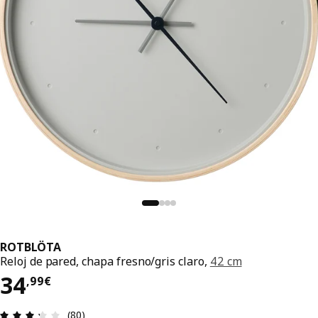
ROTBLÖTA
Reloj de pared, chapa fresno/gris claro,
42 cm
El precio 34,99€
34
,
99
€
Reseña: 3.3 de 5 estrellas. Revisiones totales: 80
(80)