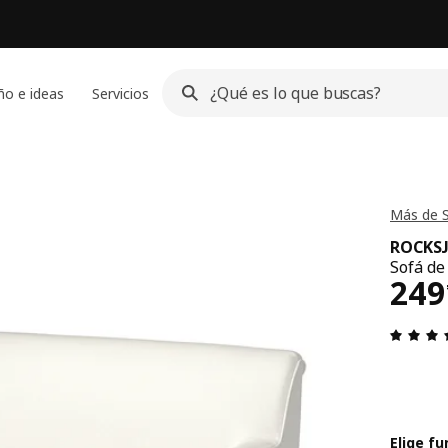
ño e ideas
Servicios
Más de 
ROCKS
Sofá de
El 
249
Elige f