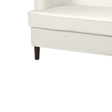
Image zoomed out, normal view