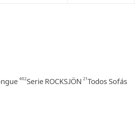
402
21
longue
Serie ROCKSJÖN
Todos Sofás