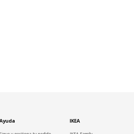
Ayuda
IKEA
Sigue y gestiona tu pedido
IKEA Family