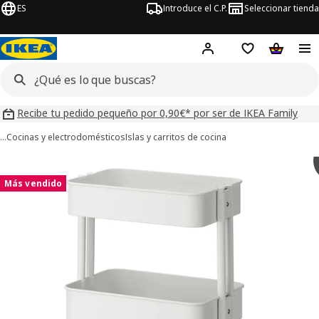
ES
Introduce el C.P.
Seleccionar tienda
Hej!
Iniciar sesión
Lista de deseo
Carrito d
Recibe tu pedido pequeño por 0,90€* por ser de IKEA Family
…
Cocinas y electrodomésticos
Islas y carritos de cocina
ágenes de 7 RÅSKOG
imágenes
Más vendido