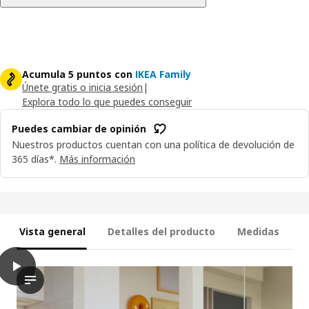
Acumula 5 puntos con
IKEA Family
Únete gratis o inicia sesión
|
Explora todo lo que puedes conseguir
Puedes cambiar de opinión
Nuestros productos cuentan con una política de devolución de
365 días*.
Más información
Vista general
Detalles del producto
Medidas
play
RÅSKOG Carrito, blanco, 35x45x77 cm
El vídeo muestra un producto llamado RÅSKOG, que se describe 