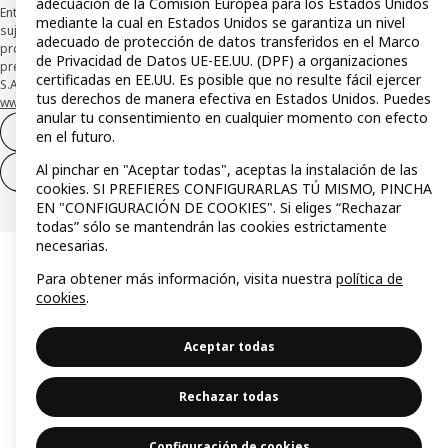
adecuación de la Comisión Europea para los Estados Unidos
Entidad de Pago híbrida CaixaBank Payments & Consumer, E.F.C., E.P., S.A.U., y
mediante la cual en Estados Unidos se garantiza un nivel
sujeta a su organización. La entidad ha escogido como sistema de
adecuado de protección de datos transferidos en el Marco
protección de los fondos recibidos de usuarios de servicios de pago que
de Privacidad de Datos UE-EE.UU. (DPF) a organizaciones
presta su depósito en una cuenta bancaria separada abierta en CaixaBank,
certificadas en EE.UU. Es posible que no resulte fácil ejercer
S.A. Conoce más acerca de las formas de pago de tu tarjeta aquí:
tus derechos de manera efectiva en Estados Unidos. Puedes
www.caixabankpc.com/es/productos
. ​
anular tu consentimiento en cualquier momento con efecto
Desistimiento del contrato
en el futuro.
Al pinchar en "Aceptar todas", aceptas la instalación de las
Desistimiento de solo servicios
cookies. SI PREFIERES CONFIGURARLAS TÚ MISMO, PINCHA
EN "CONFIGURACIÓN DE COOKIES". Si eliges “Rechazar
todas” sólo se mantendrán las cookies estrictamente
necesarias.
Para obtener más información, visita nuestra
política de
cookies
.
Aceptar todas
Rechazar todas
Configuración de cookies