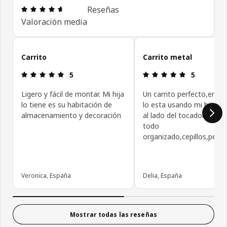
Reseña: 4.6 de 5 estrellas. Revisiones totales: 10
Reseñas
Valoración media
Omitir las opiniones de los clientes
Carrito
Carrito metal
Reseña: 5 de 5 estrellas.
Reseña: 5 de
5
5
Ligero y fácil de montar. Mi hija
Un carrito perfecto,en mi
lo tiene es su habitación de
lo esta usando mi hija,lo 
almacenamiento y decoración
al lado del tocador y ahi 
todo
organizado,cepillos,peine
Veronica, España
Delia, España
Mostrar todas las reseñas