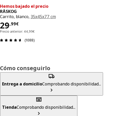
Hemos bajado el precio
RÅSKOG
Carrito, blanco,
35x45x77 cm
El precio 29,99€
29
,
99
€
Precio anterior: 44,99€
Reseña: 4.6 de 5 estrellas. Revisiones totales: 10
(1088)
Cómo conseguirlo
Entrega a domicilio
Comprobando disponibilidad...
Tienda
Comprobando disponibilidad...