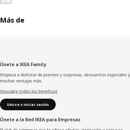
Más de
Pie
Únete a IKEA Family
de
Empieza a disfrutar de premios y sorpresas, descuentos especiales y
muchas ventajas más.
página
Descubre todos los beneficios
Unirse o iniciar sesión
Únete a la Red IKEA para Empresas
El club de empresas que te ofrece ofertas, inspiración y consejos