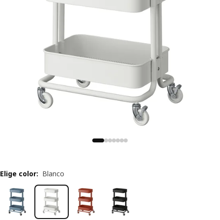
Elige color
:
Blanco