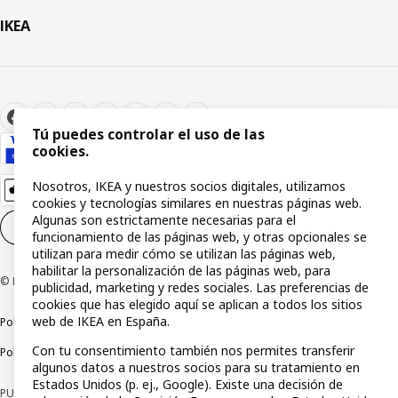
IKEA
Tú puedes controlar el uso de las
cookies.
Nosotros, IKEA y nuestros socios digitales, utilizamos
cookies y tecnologías similares en nuestras páginas web.
Algunas son estrictamente necesarias para el
Configuración de cookies
ES
funcionamiento de las páginas web, y otras opcionales se
utilizan para medir cómo se utilizan las páginas web,
habilitar la personalización de las páginas web, para
© Inter IKEA Systems B.V 1999-2026
publicidad, marketing y redes sociales. Las preferencias de
cookies que has elegido aquí se aplican a todos los sitios
web de IKEA en España.
Política de privacidad
Política de cookies
Términos y condiciones
Con tu consentimiento también nos permites transferir
Política de divulgación responsable
algunos datos a nuestros socios para su tratamiento en
Estados Unidos (p. ej., Google). Existe una decisión de
PUBLICIDAD: *Financiación a través de la tarjeta IKEA VISA emitida por la