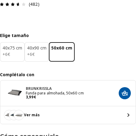
Reseña: 3.6 de 5 estrellas. Revisiones totales: 48
(482)
Elige tamaño
40x75 cm
40x90 cm
50x60 cm
6€
6€
+
6
€
+
6
€
Complétalo con
BRUNKRISSLA
Funda para almohada, 50x60 cm
Añadir
El precio 3,99€
3
,
99
€
Ver más