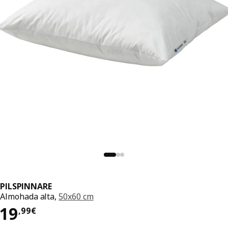
PILSPINNARE
Almohada alta,
50x60 cm
El precio 19,99€
19
,
99
€