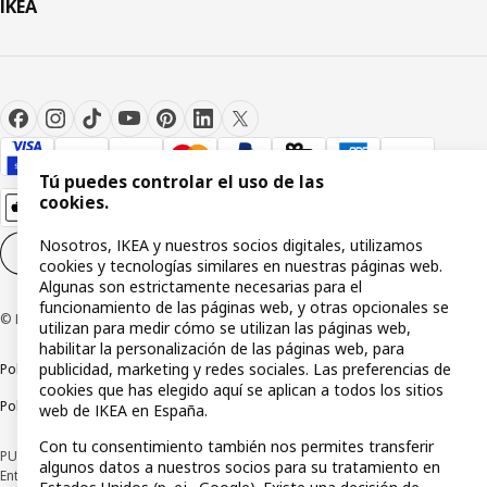
IKEA
Tú puedes controlar el uso de las
cookies.
Nosotros, IKEA y nuestros socios digitales, utilizamos
Configuración de cookies
ES
cookies y tecnologías similares en nuestras páginas web.
Algunas son estrictamente necesarias para el
funcionamiento de las páginas web, y otras opcionales se
© Inter IKEA Systems B.V 1999-2026
utilizan para medir cómo se utilizan las páginas web,
habilitar la personalización de las páginas web, para
publicidad, marketing y redes sociales. Las preferencias de
Política de privacidad
Política de cookies
Términos y condiciones
cookies que has elegido aquí se aplican a todos los sitios
Política de divulgación responsable
web de IKEA en España.
Con tu consentimiento también nos permites transferir
PUBLICIDAD: *Financiación a través de la tarjeta IKEA VISA emitida por la
algunos datos a nuestros socios para su tratamiento en
Entidad de Pago híbrida CaixaBank Payments & Consumer, E.F.C., E.P., S.A.U., y