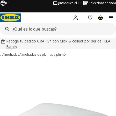
ES
Introduce el C.P.
Seleccionar tienda
Hej!
Iniciar sesión
Lista de deseo
Carrito d
Recoge tu pedido GRATIS* con Click & collect por ser de IKEA
Family
…
Almohadas
Almohadas de plumas y plumón
ágenes de 3 PILSPINNARE
imágenes