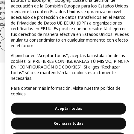
Estados Unidos (p. ej., Google). Existe una decisión de
sujeta a su organización. La entidad ha escogido como sistema de
adecuación de la Comisión Europea para los Estados Unidos
protección de los fondos recibidos de usuarios de servicios de pago que
mediante la cual en Estados Unidos se garantiza un nivel
presta su depósito en una cuenta bancaria separada abierta en CaixaBank,
adecuado de protección de datos transferidos en el Marco
S.A. Conoce más acerca de las formas de pago de tu tarjeta aquí:
de Privacidad de Datos UE-EE.UU. (DPF) a organizaciones
www.caixabankpc.com/es/productos
. ​
certificadas en EE.UU. Es posible que no resulte fácil ejercer
Desistimiento del contrato
tus derechos de manera efectiva en Estados Unidos. Puedes
anular tu consentimiento en cualquier momento con efecto
Desistimiento de solo servicios
en el futuro.
Al pinchar en "Aceptar todas", aceptas la instalación de las
cookies. SI PREFIERES CONFIGURARLAS TÚ MISMO, PINCHA
EN "CONFIGURACIÓN DE COOKIES". Si eliges “Rechazar
todas” sólo se mantendrán las cookies estrictamente
necesarias.
Para obtener más información, visita nuestra
política de
cookies
.
Aceptar todas
Rechazar todas