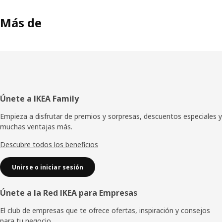
Más de
Pie
Únete a IKEA Family
de
Empieza a disfrutar de premios y sorpresas, descuentos especiales y
muchas ventajas más.
página
Descubre todos los beneficios
Unirse o iniciar sesión
Únete a la Red IKEA para Empresas
El club de empresas que te ofrece ofertas, inspiración y consejos
para tu negocio.