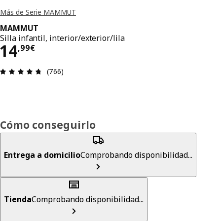
Más de Serie MAMMUT
MAMMUT
Silla infantil, interior/exterior/lila
El precio 14,99€
14
,
99
€
Reseña: 4.7 de 5 estrellas. Revisiones totales: 76
(766)
Cómo conseguirlo
Entrega a domicilio
Comprobando disponibilidad...
Tienda
Comprobando disponibilidad...