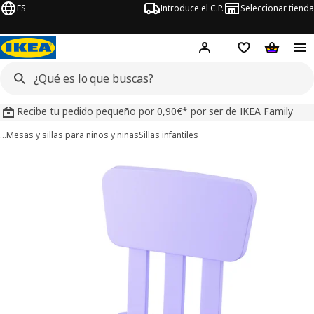
ES
Introduce el C.P.
Seleccionar tienda
Hej!
Iniciar sesión
Lista de deseo
Carrito d
Recibe tu pedido pequeño por 0,90€* por ser de IKEA Family
…
Mesas y sillas para niños y niñas
Sillas infantiles
ágenes de 6 MAMMUT
imágenes