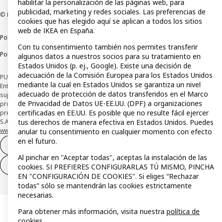
habilitar la personalización de las páginas web, para
publicidad, marketing y redes sociales. Las preferencias de
© Inter IKEA Systems B.V 1999-2026
cookies que has elegido aquí se aplican a todos los sitios
web de IKEA en España.
Política de privacidad
Política de cookies
Términos y condiciones
Con tu consentimiento también nos permites transferir
Política de divulgación responsable
algunos datos a nuestros socios para su tratamiento en
Estados Unidos (p. ej., Google). Existe una decisión de
adecuación de la Comisión Europea para los Estados Unidos
PUBLICIDAD: *Financiación a través de la tarjeta IKEA VISA emitida por la
mediante la cual en Estados Unidos se garantiza un nivel
Entidad de Pago híbrida CaixaBank Payments & Consumer, E.F.C., E.P., S.A.U., y
adecuado de protección de datos transferidos en el Marco
sujeta a su organización. La entidad ha escogido como sistema de
de Privacidad de Datos UE-EE.UU. (DPF) a organizaciones
protección de los fondos recibidos de usuarios de servicios de pago que
certificadas en EE.UU. Es posible que no resulte fácil ejercer
presta su depósito en una cuenta bancaria separada abierta en CaixaBank,
tus derechos de manera efectiva en Estados Unidos. Puedes
S.A. Conoce más acerca de las formas de pago de tu tarjeta aquí:
www.caixabankpc.com/es/productos
. ​
anular tu consentimiento en cualquier momento con efecto
en el futuro.
Desistimiento del contrato
Al pinchar en "Aceptar todas", aceptas la instalación de las
Desistimiento de solo servicios
cookies. SI PREFIERES CONFIGURARLAS TÚ MISMO, PINCHA
EN "CONFIGURACIÓN DE COOKIES". Si eliges “Rechazar
todas” sólo se mantendrán las cookies estrictamente
necesarias.
Para obtener más información, visita nuestra
política de
cookies
.