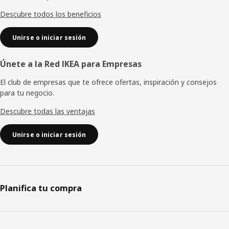
página
Descubre todos los beneficios
Unirse o iniciar sesión
Únete a la Red IKEA para Empresas
El club de empresas que te ofrece ofertas, inspiración y consejos
para tu negocio.
Descubre todas las ventajas
Unirse o iniciar sesión
Planifica tu compra