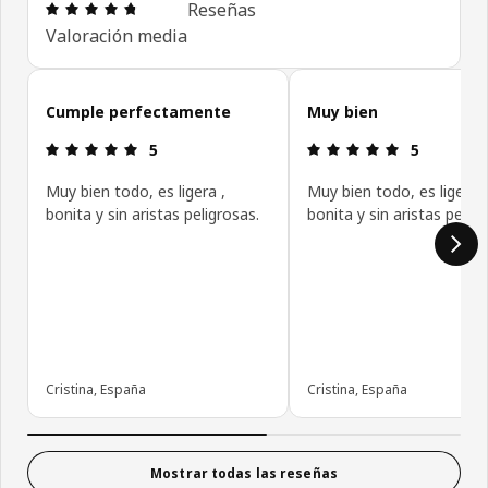
Reseña: 4.7 de 5 estrellas. Revisiones totales: 76
Reseñas
Valoración media
Omitir las opiniones de los clientes
Cumple perfectamente
Muy bien
Reseña: 5 de 5 estrellas.
Reseña: 5 de
5
5
Muy bien todo, es ligera ,
Muy bien todo, es ligera ,
bonita y sin aristas peligrosas.
bonita y sin aristas peligr
Cristina, España
Cristina, España
Mostrar todas las reseñas