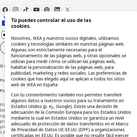
Tú puedes controlar el uso de las
cookies.
Nosotros, IKEA y nuestros socios digitales, utilizamos
cookies y tecnologías similares en nuestras páginas web.
Configuración de cookies
ES
Algunas son estrictamente necesarias para el
funcionamiento de las páginas web, y otras opcionales se
utilizan para medir cómo se utilizan las páginas web,
© Inter IKEA Systems B.V 1999-2026
habilitar la personalización de las páginas web, para
publicidad, marketing y redes sociales. Las preferencias de
cookies que has elegido aquí se aplican a todos los sitios
Política de privacidad
Política de cookies
Términos y condiciones
web de IKEA en España.
Política de divulgación responsable
Con tu consentimiento también nos permites transferir
algunos datos a nuestros socios para su tratamiento en
PUBLICIDAD: *Financiación a través de la tarjeta IKEA VISA emitida por la
Estados Unidos (p. ej., Google). Existe una decisión de
Entidad de Pago híbrida CaixaBank Payments & Consumer, E.F.C., E.P., S.A.U., y
adecuación de la Comisión Europea para los Estados Unidos
sujeta a su organización. La entidad ha escogido como sistema de
mediante la cual en Estados Unidos se garantiza un nivel
protección de los fondos recibidos de usuarios de servicios de pago que
adecuado de protección de datos transferidos en el Marco
presta su depósito en una cuenta bancaria separada abierta en CaixaBank,
de Privacidad de Datos UE-EE.UU. (DPF) a organizaciones
S.A. Conoce más acerca de las formas de pago de tu tarjeta aquí:
certificadas en EE.UU. Es posible que no resulte fácil ejercer