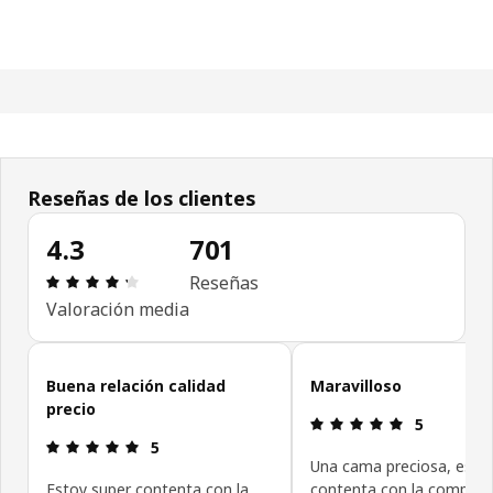
Reseñas de los clientes
4.3
701
Reseña: 4.3 de 5 estrellas. Revisiones totales: 70
Reseñas
Valoración media
Omitir las opiniones de los clientes
Buena relación calidad
Maravilloso
precio
Reseña: 5 de
5
Reseña: 5 de 5 estrellas.
5
Una cama preciosa, esto
Estoy super contenta con la
contenta con la compra.