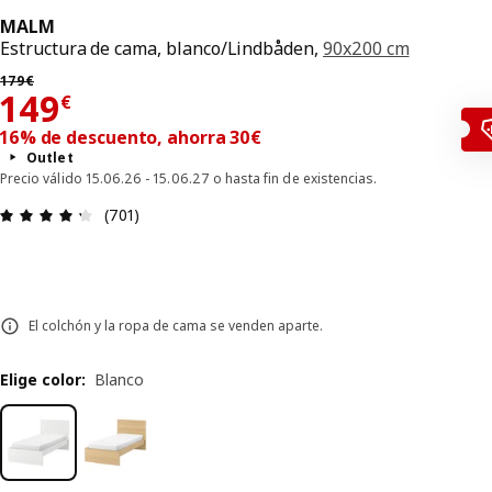
MALM
Estructura de cama, blanco/Lindbåden,
90x200 cm
Precio anterior 179€
179
€
El precio 149€
149
€
16% de descuento, ahorra 30€
Outlet
Precio válido 15.06.26 - 15.06.27 o hasta fin de existencias.
Reseña: 4.3 de 5 estrellas. Revisiones totales: 70
(701)
El colchón y la ropa de cama se venden aparte.
Elige color
:
Blanco