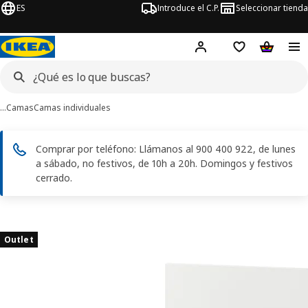
ES
Introduce el C.P.
Seleccionar tienda
Hej!
Iniciar sesión
Lista de deseo
Carrito d
…
Camas
Camas individuales
Comprar por teléfono: Llámanos al 900 400 922, de lunes
a sábado, no festivos, de 10h a 20h. Domingos y festivos
cerrado.
ágenes de 8 MALM
imágenes
Outlet