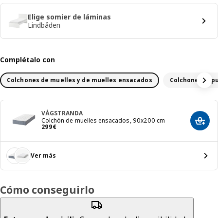
Elige somier de láminas
Lindbåden
Complétalo con
Colchones de muelles y de muelles ensacados
Colchones espu
VÅGSTRANDA
Colchón de muelles ensacados, 90x200 cm
Añadir
El precio 299€
299
€
Ver más
Cómo conseguirlo