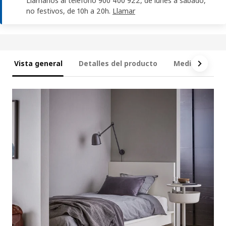
Llámanos al teléfono 900 400 922, de lunes a sábado,
no festivos, de 10h a 20h.
Llamar
Vista general
Detalles del producto
Medidas
Q