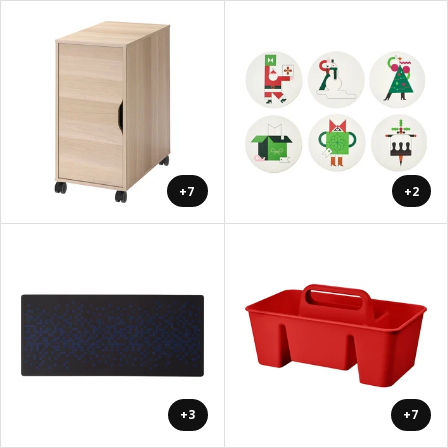
+7
+2
+3
+7