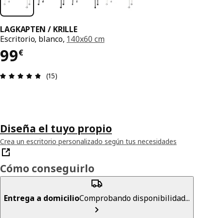
LAGKAPTEN / KRILLE
Escritorio, blanco,
140x60 cm
El precio 99€
99
€
Reseña: 4.8 de 5 estrellas. Revisiones totales: 15
(15)
Diseña el tuyo propio
Crea un escritorio personalizado según tus necesidades
Cómo conseguirlo
Entrega a domicilio
Comprobando disponibilidad...