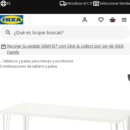
ES
Introduce el C.P.
Seleccionar tienda
Hej!
Iniciar sesión
Lista de deseo
Carrito d
Recoge tu pedido GRATIS* con Click & collect por ser de IKEA
Family
…
Tableros y patas para mesas y escritorios
Combinaciones de tablero y patas
ágenes de 8 LAGKAPTEN / KRILLE
imágenes