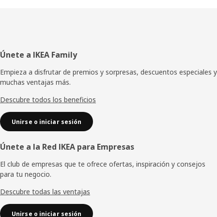
Pie
Únete a IKEA Family
de
Empieza a disfrutar de premios y sorpresas, descuentos especiales y
muchas ventajas más.
página
Descubre todos los beneficios
Unirse o iniciar sesión
Únete a la Red IKEA para Empresas
El club de empresas que te ofrece ofertas, inspiración y consejos
para tu negocio.
Descubre todas las ventajas
Unirse o iniciar sesión