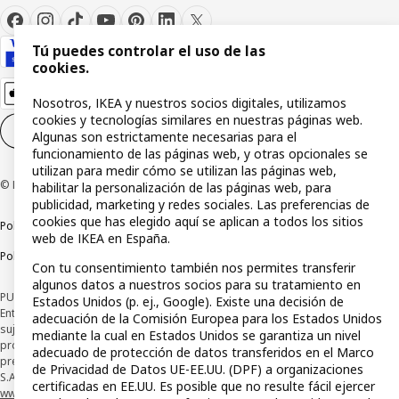
Tú puedes controlar el uso de las
cookies.
Nosotros, IKEA y nuestros socios digitales, utilizamos
cookies y tecnologías similares en nuestras páginas web.
Configuración de cookies
ES
Algunas son estrictamente necesarias para el
funcionamiento de las páginas web, y otras opcionales se
utilizan para medir cómo se utilizan las páginas web,
© Inter IKEA Systems B.V 1999-2026
habilitar la personalización de las páginas web, para
publicidad, marketing y redes sociales. Las preferencias de
cookies que has elegido aquí se aplican a todos los sitios
Política de privacidad
Política de cookies
Términos y condiciones
web de IKEA en España.
Política de divulgación responsable
Con tu consentimiento también nos permites transferir
algunos datos a nuestros socios para su tratamiento en
PUBLICIDAD: *Financiación a través de la tarjeta IKEA VISA emitida por la
Estados Unidos (p. ej., Google). Existe una decisión de
Entidad de Pago híbrida CaixaBank Payments & Consumer, E.F.C., E.P., S.A.U., y
adecuación de la Comisión Europea para los Estados Unidos
sujeta a su organización. La entidad ha escogido como sistema de
mediante la cual en Estados Unidos se garantiza un nivel
protección de los fondos recibidos de usuarios de servicios de pago que
adecuado de protección de datos transferidos en el Marco
presta su depósito en una cuenta bancaria separada abierta en CaixaBank,
de Privacidad de Datos UE-EE.UU. (DPF) a organizaciones
S.A. Conoce más acerca de las formas de pago de tu tarjeta aquí:
certificadas en EE.UU. Es posible que no resulte fácil ejercer
www.caixabankpc.com/es/productos
. ​