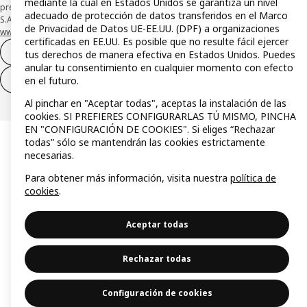
mediante la cual en Estados Unidos se garantiza un nivel
presta su depósito en una cuenta bancaria separada abierta en CaixaBank,
adecuado de protección de datos transferidos en el Marco
S.A. Conoce más acerca de las formas de pago de tu tarjeta aquí:
de Privacidad de Datos UE-EE.UU. (DPF) a organizaciones
www.caixabankpc.com/es/productos
. ​
certificadas en EE.UU. Es posible que no resulte fácil ejercer
Desistimiento del contrato
tus derechos de manera efectiva en Estados Unidos. Puedes
anular tu consentimiento en cualquier momento con efecto
Desistimiento de solo servicios
en el futuro.
Al pinchar en "Aceptar todas", aceptas la instalación de las
cookies. SI PREFIERES CONFIGURARLAS TÚ MISMO, PINCHA
EN "CONFIGURACIÓN DE COOKIES". Si eliges “Rechazar
todas” sólo se mantendrán las cookies estrictamente
necesarias.
Para obtener más información, visita nuestra
política de
cookies
.
Aceptar todas
Rechazar todas
Configuración de cookies