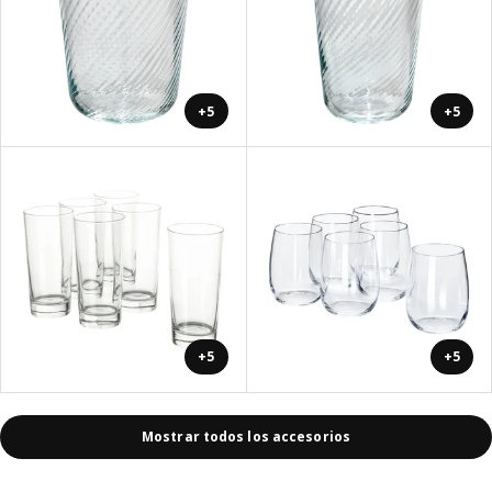
+5
+5
+5
+5
Mostrar todos los accesorios