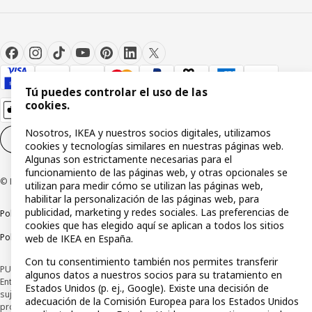
Tú puedes controlar el uso de las
cookies.
Nosotros, IKEA y nuestros socios digitales, utilizamos
Configuración de cookies
ES
cookies y tecnologías similares en nuestras páginas web.
Algunas son estrictamente necesarias para el
funcionamiento de las páginas web, y otras opcionales se
© Inter IKEA Systems B.V 1999-2026
utilizan para medir cómo se utilizan las páginas web,
habilitar la personalización de las páginas web, para
publicidad, marketing y redes sociales. Las preferencias de
Política de privacidad
Política de cookies
Términos y condiciones
cookies que has elegido aquí se aplican a todos los sitios
Política de divulgación responsable
web de IKEA en España.
Con tu consentimiento también nos permites transferir
PUBLICIDAD: *Financiación a través de la tarjeta IKEA VISA emitida por la
algunos datos a nuestros socios para su tratamiento en
Entidad de Pago híbrida CaixaBank Payments & Consumer, E.F.C., E.P., S.A.U., y
Estados Unidos (p. ej., Google). Existe una decisión de
sujeta a su organización. La entidad ha escogido como sistema de
adecuación de la Comisión Europea para los Estados Unidos
protección de los fondos recibidos de usuarios de servicios de pago que