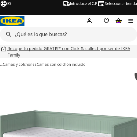
ES
Introduce el C.P.
Seleccionar tienda
Hej!
Iniciar sesión
Lista de deseo
Carrito d
Recoge tu pedido GRATIS* con Click & collect por ser de IKEA
Family
…
Camas y colchones
Camas con colchón incluido
ágenes de 11 HEMNES
imágenes