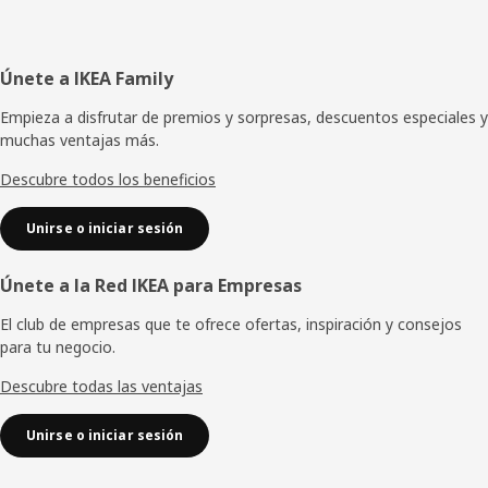
Pie
Únete a IKEA Family
de
Empieza a disfrutar de premios y sorpresas, descuentos especiales y
muchas ventajas más.
página
Descubre todos los beneficios
Unirse o iniciar sesión
Únete a la Red IKEA para Empresas
El club de empresas que te ofrece ofertas, inspiración y consejos
para tu negocio.
Descubre todas las ventajas
Unirse o iniciar sesión