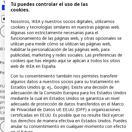
Tú puedes controlar el uso de las
cookies.
Nosotros, IKEA y nuestros socios digitales, utilizamos
cookies y tecnologías similares en nuestras páginas web.
Configuración de cookies
ES
Algunas son estrictamente necesarias para el
funcionamiento de las páginas web, y otras opcionales se
utilizan para medir cómo se utilizan las páginas web,
© Inter IKEA Systems B.V 1999-2026
habilitar la personalización de las páginas web, para
publicidad, marketing y redes sociales. Las preferencias de
cookies que has elegido aquí se aplican a todos los sitios
Política de privacidad
Política de cookies
Términos y condiciones
web de IKEA en España.
Política de divulgación responsable
Con tu consentimiento también nos permites transferir
algunos datos a nuestros socios para su tratamiento en
PUBLICIDAD: *Financiación a través de la tarjeta IKEA VISA emitida por la
Estados Unidos (p. ej., Google). Existe una decisión de
Entidad de Pago híbrida CaixaBank Payments & Consumer, E.F.C., E.P., S.A.U., y
adecuación de la Comisión Europea para los Estados Unidos
sujeta a su organización. La entidad ha escogido como sistema de
mediante la cual en Estados Unidos se garantiza un nivel
protección de los fondos recibidos de usuarios de servicios de pago que
adecuado de protección de datos transferidos en el Marco
presta su depósito en una cuenta bancaria separada abierta en CaixaBank,
de Privacidad de Datos UE-EE.UU. (DPF) a organizaciones
S.A. Conoce más acerca de las formas de pago de tu tarjeta aquí:
certificadas en EE.UU. Es posible que no resulte fácil ejercer
www.caixabankpc.com/es/productos
. ​
tus derechos de manera efectiva en Estados Unidos. Puedes
anular tu consentimiento en cualquier momento con efecto
Desistimiento del contrato
en el futuro.