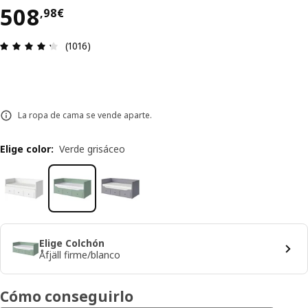
El precio 508,98€
508
,
98
€
Reseña: 4.3 de 5 estrellas. Revisiones totales: 10
(1016)
La ropa de cama se vende aparte.
Elige color
:
Verde grisáceo
Elige Colchón
Åfjäll firme/blanco
Cómo conseguirlo