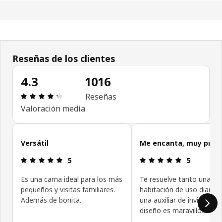
Reseñas de los clientes
4.3
1016
Reseña: 4.3 de 5 estrellas. Revisiones totales: 10
Reseñas
Valoración media
Omitir las opiniones de los clientes
Versátil
Me encanta, muy pract
Reseña: 5 de 5 estrellas.
Reseña: 5 de
5
5
Es una cama ideal para los más
Te resuelve tanto una
pequeños y visitas familiares.
habitación de uso diario
Además de bonita.
una auxiliar de invitados, 
diseño es maravilloso