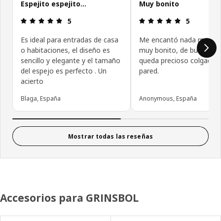
Espejito espejito…
Muy bonito
Reseña: 5 de 5 estrellas.
Reseña: 5 de
5
5
Es ideal para entradas de casa
Me encantó nada mas ver
o habitaciones, el diseño es
muy bonito, de buena cal
sencillo y elegante y el tamaño
queda precioso colgado e
del espejo es perfecto . Un
pared.
acierto
Blaga, España
Anonymous, España
Mostrar todas las reseñas
Accesorios para GRINSBOL