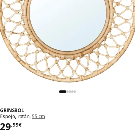
GRINSBOL
Espejo, ratán,
55 cm
El precio 29,99€
29
,
99
€