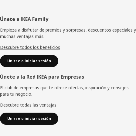
Pie
Únete a IKEA Family
de
Empieza a disfrutar de premios y sorpresas, descuentos especiales y
muchas ventajas más.
página
Descubre todos los beneficios
Unirse o iniciar sesión
Únete a la Red IKEA para Empresas
El club de empresas que te ofrece ofertas, inspiración y consejos
para tu negocio.
Descubre todas las ventajas
Unirse o iniciar sesión