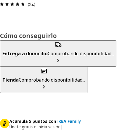
Reseña: 4.8 de 5 estrellas. Revisiones totales: 92
(92)
Cómo conseguirlo
Entrega a domicilio
Comprobando disponibilidad...
Tienda
Comprobando disponibilidad...
Acumula 5 puntos con
IKEA Family
Únete gratis o inicia sesión
|