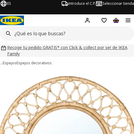
ES
Introduce el C.P.
Seleccionar tienda
Hej!
Iniciar sesión
Lista de deseo
Carrito d
Recoge tu pedido GRATIS* con Click & collect por ser de IKEA
Family
…
Espejos
Espejos decorativos
ágenes de 5 GRINSBOL
imágenes