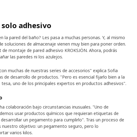
 solo adhesivo
 en la pared del baño? Les pasa a muchas personas. Y, al mismo
 de soluciones de almacenaje vienen muy bien para poner orden.
it de montaje de pared adhesivo KROKSJÖN. Ahora, podrás
añar las paredes ni los azulejos.
con muchas de nuestras series de accesorios" explica Sofia
s de desarrollo de productos. "Pero es esencial fijarlo bien a la
tesa, uno de los principales expertos en productos adhesivos".
o
cha colaboración bajo circunstancias inusuales. "Uno de
odemos usar productos químicos que requieran etiquetas de
 desarrollar un pegamento para cumplirlo". Tras un proceso de
mos nuestro objetivo: un pegamento seguro, pero lo
tar varios kilos.