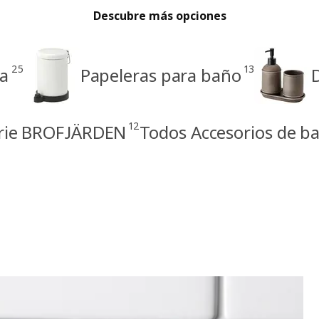
Descubre más opciones
25
13
ha
Papeleras para baño
12
rie BROFJÄRDEN
Todos Accesorios de b