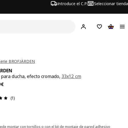
Introduce el C.P.
Seleccionar tienda
Hej!
Iniciar sesión
Lista de deseo
Carrito d
Serie BROFJÄRDEN
ÄRDEN
 para ducha, efecto cromado,
33x12 cm
precio 19,99€
9
€
Reseña: 5 de 5 estrellas. Revisiones totales: 1
(1)
ede montar con tornillos o con el kit de montaje de pared adhesivo