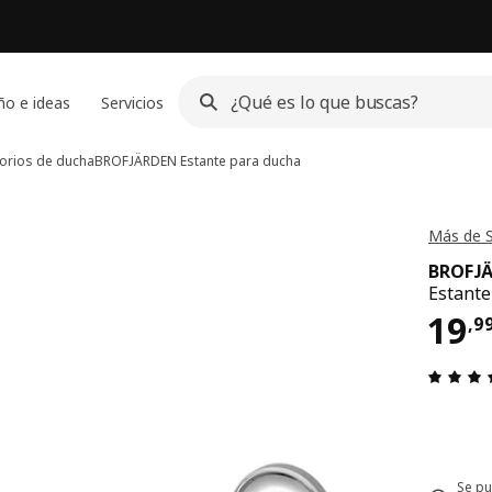
ño e ideas
Servicios
sorios de ducha
BROFJÄRDEN
Estante para ducha
Más de 
BROFJ
Estante
El 
19
,
9
Se pu