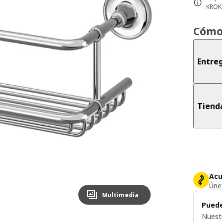
KROK
Cómo
Entreg
Tiend
Acu
Únet
Multimedia
Puede
Nuest