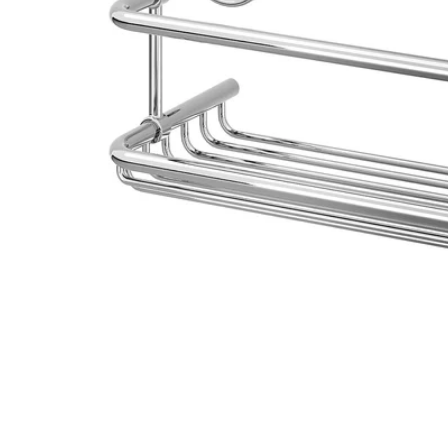
Image zoomed out, normal view