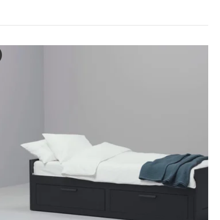
ES Diván con 2 cajones y 2 colchones, negro/Vannareid extra firm
 vídeo muestra una demostración del sofá cama BRIMNES con 2 cajones