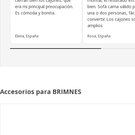
cierran bien los cajones, que
montar, el resultado es
era mi principal preocupación.
bien. Sofá cama válido 
Es cómoda y bonita.
una o dos personas, fáci
convertir. Los cajones s
amplios
Elena, España
Rosa, España
Accesorios para BRIMNES