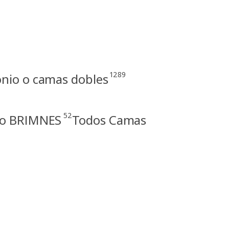
1289
nio o camas dobles
52
rio BRIMNES
Todos Camas