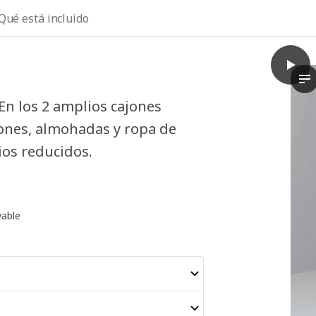
Qué está incluido
play
BRIMN
El
En los 2 amplios cajones
ones, almohadas y ropa de
ios reducidos.
vable