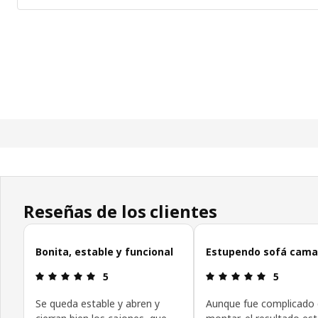
Reseñas de los clientes
Omitir las opiniones de los clientes
Bonita, estable y funcional
Estupendo sofá cama
Reseña: 5 de 5 estrellas.
Reseña: 5 d
5
5
Se queda estable y abren y
Aunque fue complicado