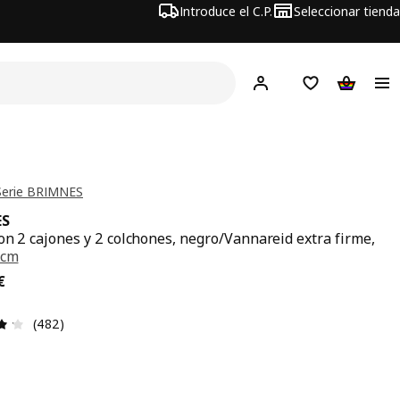
Introduce el C.P.
Seleccionar tienda
Hej!
Iniciar sesión
Lista de deseo
Carrito d
Serie BRIMNES
ES
on 2 cajones y 2 colchones, negro/Vannareid extra firme,
 cm
precio 577€
€
Reseña: 4.2 de 5 estrellas. Revisiones totales: 482
(482)