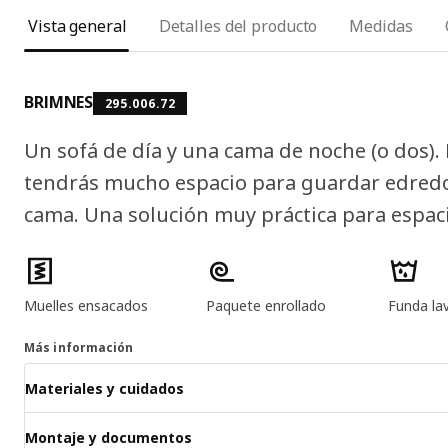
Vista general
Detalles del producto
Medidas
BRIMNES
295.006.72
Un sofá de día y una cama de noche (o dos). 
tendrás mucho espacio para guardar edred
cama. Una solución muy práctica para espac
Características del producto
Muelles ensacados
Paquete enrollado
Funda la
Más información
Materiales y cuidados
Montaje y documentos