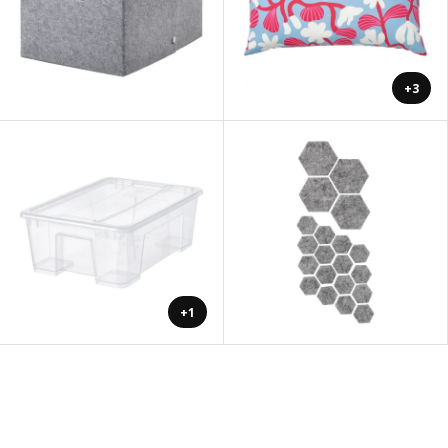
+3
+1