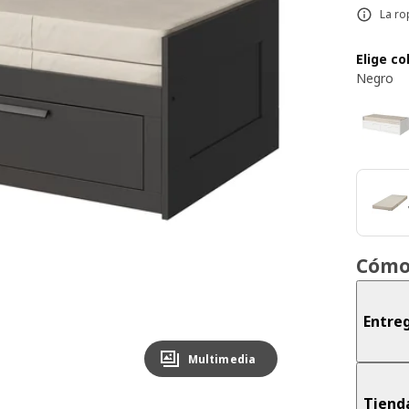
La ro
Elige co
Negro
Cómo
Entreg
Multimedia
Tiend