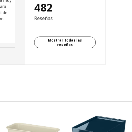
tá muy
habitación despacho- cuarto
482
para
de invitados y ha quedado muy
l de
bien, además el colchón es
Reseñas
on
muy cómodo
Ruth, España
Mostrar todas las
reseñas