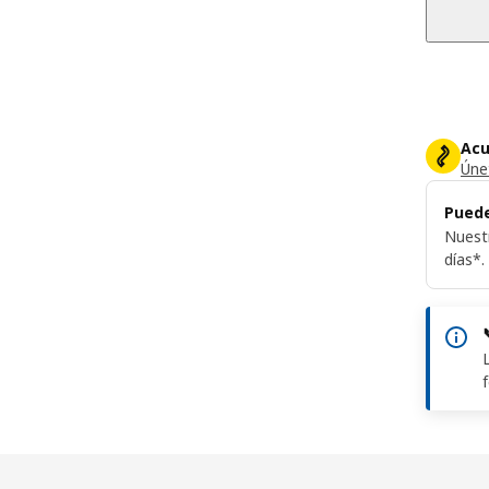
Acu
Únet
Puede
Nuest
días*.