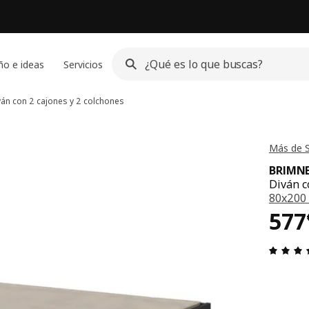
ño e ideas
Servicios
án con 2 cajones y 2 colchones
Más de 
BRIMN
Diván c
80x200
El 
577