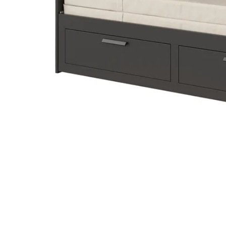
Image zoomed out, normal view