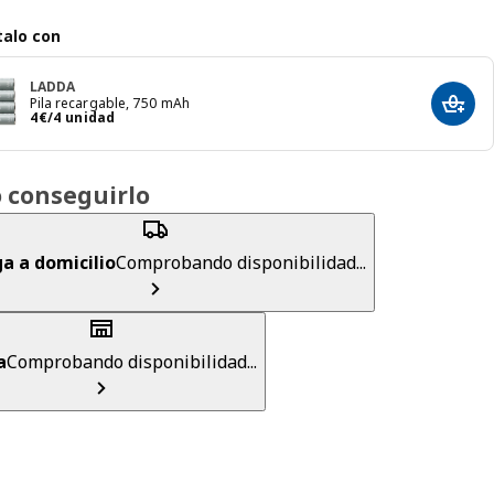
alo con
LADDA
Pila recargable, 750 mAh
Añadir
El precio 4€/4 unidad
4
€
/4 unidad
 conseguirlo
a a domicilio
Comprobando disponibilidad...
a
Comprobando disponibilidad...