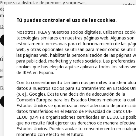
de
Empieza a disfrutar de premios y sorpresas,
Todos 
descuentos especiales y muchas ventajas
página
más.
Planif
Tú puedes controlar el uso de las cookies.
Descubre todos los beneficios
Tienda
Nosotros, IKEA y nuestros socios digitales, utilizamos cooki
tecnologías similares en nuestras páginas web. Algunas son
Compra
Unirse o iniciar sesión
estrictamente necesarias para el funcionamiento de las pág
web, y otras opcionales se utilizan para medir cómo se utili
IKEA A
las páginas web, habilitar la personalización de las páginas 
Únete a la Red IKEA para Empresas
para publicidad, marketing y redes sociales. Las preferencias
Guías 
cookies que has elegido aquí se aplican a todos los sitios w
El club de empresas que te ofrece ofertas,
Lista 
de IKEA en España.
inspiración y consejos para tu negocio.
Con tu consentimiento también nos permites transferir alg
Tarjet
Descubre todas las ventajas
datos a nuestros socios para su tratamiento en Estados Un
(p. ej., Google). Existe una decisión de adecuación de la
Medio
Comisión Europea para los Estados Unidos mediante la cual
Unirse o iniciar sesión
Estados Unidos se garantiza un nivel adecuado de protecció
datos transferidos en el Marco de Privacidad de Datos UE-
EE.UU. (DPF) a organizaciones certificadas en EE.UU. Es posi
que no resulte fácil ejercer tus derechos de manera efectiva
Estados Unidos. Puedes anular tu consentimiento en cualqui
momento con efecto en el futuro.