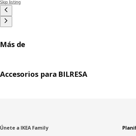
Skip listing
Más de
Accesorios para BILRESA
Pie
Únete a IKEA Family
Plani