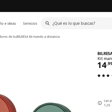
ño e ideas
Servicios
dores de luz
BILRESA
Kit mando a distancia
BILRES
Kit man
El 
14
,
9
Las p
1,2V.