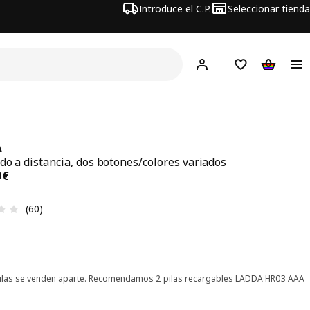
Introduce el C.P.
Seleccionar tienda
Hej!
Iniciar sesión
Lista de deseo
Carrito d
A
do a distancia, dos botones/colores variados
precio 14,99€
9
€
Reseña: 3.2 de 5 estrellas. Revisiones totales: 60
(60)
ilas se venden aparte. Recomendamos 2 pilas recargables LADDA HR03 AAA