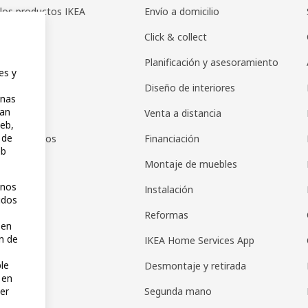
los productos IKEA
Envío a domicilio
icadores
Click & collect
s IKEA
Planificación y asesoramiento
es y
r en IKEA
Diseño de interiores
inas
zan
pps
Venta a distancia
web,
 de
de productos
Financiación
eb
de regalos
Montaje de muebles
unos
as regalo
Instalación
idos
s de pago
Reformas
 en
n de
IKEA Home Services App
ble
Desmontaje y retirada
 en
Segunda mano
er