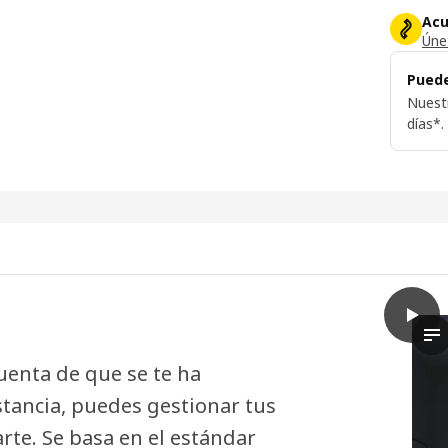
Acu
Únet
Puede
Nuest
días*.
play
BILRE
El
uenta de que se te ha
stancia, puedes gestionar tus
rte. Se basa en el estándar