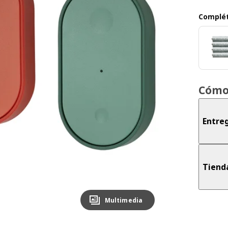
Complét
Cómo
Entreg
Tiend
Multimedia