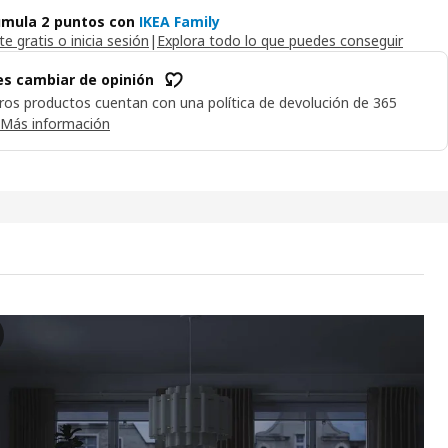
mula 2 puntos con
IKEA Family
e gratis o inicia sesión
|
Explora todo lo que puedes conseguir
s cambiar de opinión
ros productos cuentan con una política de devolución de 365
Más información
SA Kit mando a distancia, dos botones/colores variados
 vídeo muestra un producto llamado BILRESA, descrito como un kit de 