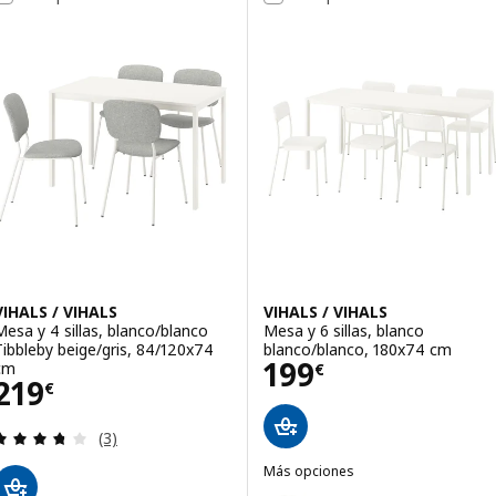
Opción: VIHALS / VIHALS, Mesa y
Opción: VIHALS / VIHALS, Mesa y
VIHALS / VIHALS
VIHALS / VIHALS
Mesa y 4 sillas, blanco/blanco
Mesa y 6 sillas, blanco
Tibbleby beige/gris, 84/120x74
blanco/blanco, 180x74 cm
Precio 199€
199
cm
€
Precio 219€
219
€
Revisa: 3.7 de 5 estrellas. Total opiniones:
(3)
Más opciones
VIHALS / VIHALS