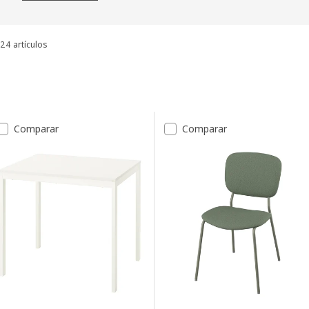
24 artículos
Ordenar y filtrar
Saltar a resultados
Lista de resultados
Comparar
Comparar