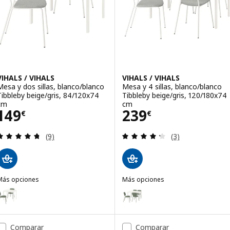
VIHALS / VIHALS
VIHALS / VIHALS
Mesa y dos sillas, blanco/blanco
Mesa y 4 sillas, blanco/blanco
Tibbleby beige/gris, 84/120x74
Tibbleby beige/gris, 120/180x74
cm
cm
Precio 149€
Precio 239€
149
239
€
€
Revisa: 4.7 de 5 estrellas. Total opiniones:
Revisa: 4.3 de 5 
(9)
(3)
Más opciones
Más opciones
IHALS / VIHALS
VIHALS / VIHALS
pción: VIHALS / VIHALS, Mesa y dos sillas, blanco/verde Tibbleby gr
Opción: VIHALS / VIHALS, Mesa y
pción: VIHALS / VIHALS, Mesa y dos sillas, blanco/blanco, 84/120x7
Opción: VIHALS / VIHALS, Mesa y
Comparar
Comparar