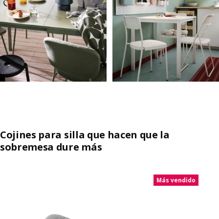
Cojines para silla que hacen que la
sobremesa dure más
Saltar listado
Más vendido