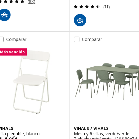
Revisa: 4.8 de 5 estrellas. Total opiniones:
(88)
Revisa: 4.5 de 5 
(11)
Comparar
Comparar
Más vendido
VIHALS
VIHALS / VIHALS
Silla plegable, blanco
Mesa y 6 sillas, verde/verde
Tibbleby gris/verde, 120/180x74
,
99
€