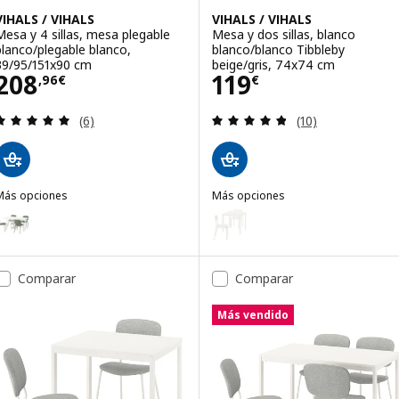
VIHALS / VIHALS
VIHALS / VIHALS
Mesa y 4 sillas, mesa plegable
Mesa y dos sillas, blanco
blanco/plegable blanco,
blanco/blanco Tibbleby
39/95/151x90 cm
beige/gris, 74x74 cm
Precio 208,96€
Precio 119€
208
119
,
96
€
€
Revisa: 5 de 5 estrellas. Total opiniones:
Revisa: 4.8 de 5 
(6)
(10)
Más opciones
Más opciones
IHALS / VIHALS
VIHALS / VIHALS
pción: VIHALS / VIHALS, Mesa y 4 sillas, mesa plegable blanco/verde
Opción: VIHALS / VIHALS, Mesa y
pción: VIHALS / VIHALS, Mesa y 4 sillas, mesa plegable blanco/blan
Opción: VIHALS / VIHALS, Mesa y
Comparar
Comparar
pción: VIHALS / VIHALS, Mesa y 4 sillas, mesa plegable blanco/blanc
Más vendido