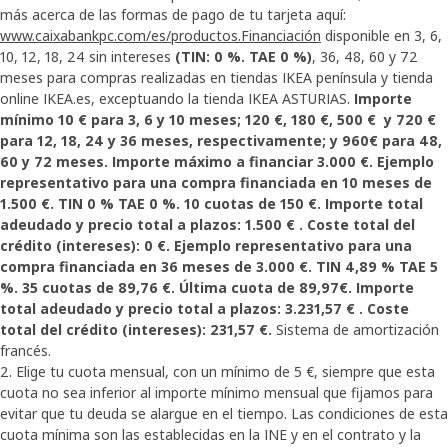
más acerca de las formas de pago de tu tarjeta aquí:
www.caixabankpc.com/es/productos.Financiación
disponible en 3, 6,
10, 12, 18, 24 sin intereses
(TIN: 0 %. TAE 0 %)
, 36, 48, 60 y 72
meses para compras realizadas en tiendas IKEA península y tienda
online IKEA.es, exceptuando la tienda IKEA ASTURIAS.
Importe
mínimo 10 € para 3, 6 y 10 meses; 120 €, 180 €, 500 € y 720 €
para 12, 18, 24 y 36 meses, respectivamente; y 960€ para 48,
60 y 72 meses. Importe máximo a financiar 3.000 €. Ejemplo
representativo para una compra financiada en 10 meses de
1.500 €. TIN 0 % TAE 0 %. 10 cuotas de 150 €. Importe total
adeudado y precio total a plazos: 1.500 € . Coste total del
crédito (intereses): 0 €. Ejemplo representativo para una
compra financiada en 36 meses de 3.000 €. TIN 4,89 % TAE 5
%. 35 cuotas de 89,76 €. Última cuota de 89,97€. Importe
total adeudado y precio total a plazos: 3.231,57 € . Coste
total del crédito (intereses): 231,57 €.
Sistema de amortización
francés.
2. Elige tu cuota mensual, con un mínimo de 5 €, siempre que esta
cuota no sea inferior al importe mínimo mensual que fijamos para
evitar que tu deuda se alargue en el tiempo. Las condiciones de esta
cuota mínima son las establecidas en la INE y en el contrato y la