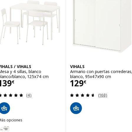
pción: VIHALS / VIHALS, Mesa y dos sillas, mesa plegable blanco/bl
VIHALS / VIHALS
VIHALS
Mesa y 4 sillas, blanco
Armario con puertas correderas
blanco/blanco, 125x74 cm
blanco, 95x47x90 cm
Precio 139€
Precio 129€
139
129
€
€
Revisa: 5 de 5 estrellas. Total opiniones:
Revisa: 4.6 de 5 
(4)
(168)
Más opciones
IHALS / VIHALS
pción: VIHALS / VIHALS, Mesa y 4 sillas, blanco blanco/blanco Tibbl