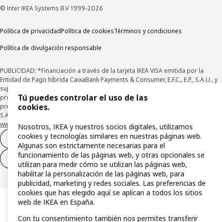
© Inter IKEA Systems B.V 1999-2026
Política de privacidad
Política de cookies
Términos y condiciones
Política de divulgación responsable
PUBLICIDAD: *Financiación a través de la tarjeta IKEA VISA emitida por la
Entidad de Pago híbrida CaixaBank Payments & Consumer, E.F.C., E.P., S.A.U., y
sujeta a su organización. La entidad ha escogido como sistema de
Tú puedes controlar el uso de las
protección de los fondos recibidos de usuarios de servicios de pago que
presta su depósito en una cuenta bancaria separada abierta en CaixaBank,
cookies.
S.A. Conoce más acerca de las formas de pago de tu tarjeta aquí:
www.caixabankpc.com/es/productos
. ​
Nosotros, IKEA y nuestros socios digitales, utilizamos
cookies y tecnologías similares en nuestras páginas web.
Desistimiento del contrato
Algunas son estrictamente necesarias para el
funcionamiento de las páginas web, y otras opcionales se
Desistimiento de solo servicios
utilizan para medir cómo se utilizan las páginas web,
habilitar la personalización de las páginas web, para
publicidad, marketing y redes sociales. Las preferencias de
cookies que has elegido aquí se aplican a todos los sitios
web de IKEA en España.
Con tu consentimiento también nos permites transferir