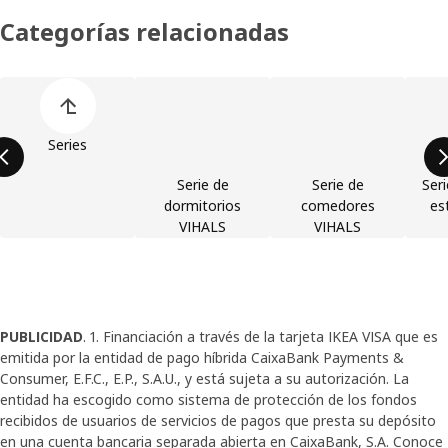
Categorías relacionadas
Omitir lista de categorías de productos
Series
Serie de
Serie de
Seri
dormitorios
comedores
es
VIHALS
VIHALS
PUBLICIDAD
. 1. Financiación a través de la tarjeta IKEA VISA que es
emitida por la entidad de pago híbrida CaixaBank Payments &
Consumer, E.F.C., E.P., S.A.U., y está sujeta a su autorización. La
entidad ha escogido como sistema de protección de los fondos
recibidos de usuarios de servicios de pagos que presta su depósito
en una cuenta bancaria separada abierta en CaixaBank, S.A. Conoce