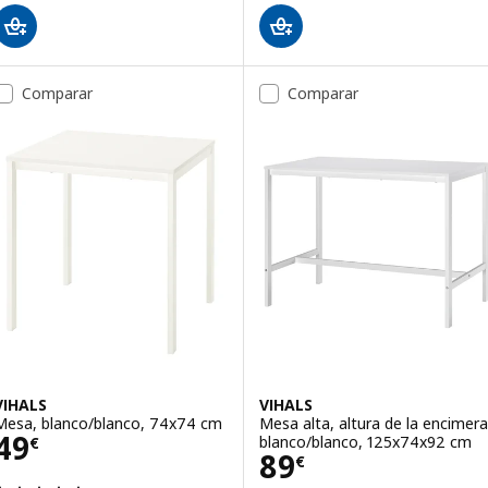
Comparar
Comparar
VIHALS
VIHALS
Mesa, blanco/blanco, 74x74 cm
Mesa alta, altura de la encimera
Precio 49€
49
blanco/blanco, 125x74x92 cm
€
Precio 89€
89
€