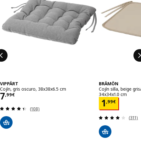
VIPPÄRT
BRÄMÖN
Cojín, gris oscuro, 38x38x6.5 cm
Cojín silla, beige gri
Precio 7,99€
7
34x34x1.0 cm
,
99
€
Precio 1,
1
,
99
€
Revisa: 4.4 de 5 estrellas. Total opiniones:
(108)
Revisa
(311)