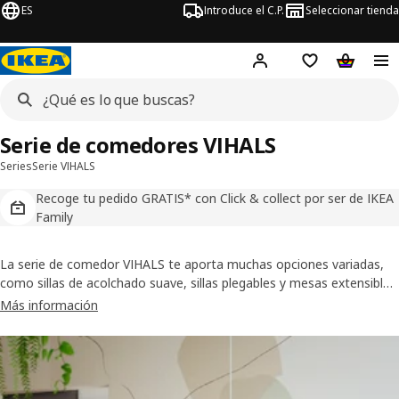
ES
Introduce el C.P.
Seleccionar tienda
Hej!
Iniciar sesión
Lista de deseo
Carrito d
Serie de comedores VIHALS
Series
Serie VIHALS
Recoge tu pedido GRATIS* con Click & collect por ser de IKEA
Family
La serie de comedor VIHALS te aporta muchas opciones variadas,
como sillas de acolchado suave, sillas plegables y mesas extensibles
de distintos tamaños, formas y colores. Cuenta con un mobiliario
Más información
flexible que se ajusta a tus necesidades y que facilita adaptar la
zona de comedor cuando las cosas cambian.