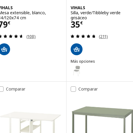
VIHALS
VIHALS
Mesa extensible, blanco,
Silla, verde/Tibbleby verde
84/120x74 cm
grisáceo
Precio 79€
Precio 35€
79
35
€
€
Revisa: 4.6 de 5 estrellas. Total opiniones:
Revisa: 4.7 de 5 
(108)
(211)
Más opciones
VIHALS
Opción: VIHALS, Silla, blanco/Ti
Comparar
Comparar