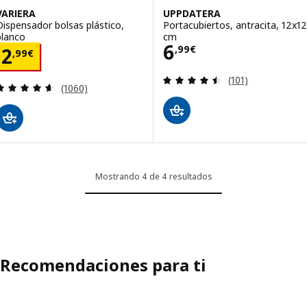
VARIERA
UPPDATERA
Dispensador bolsas plástico,
Portacubiertos, antracita, 12x12
blanco
cm
Precio 6,99€
6
Precio 2,99€
,
99
€
2
,
99
€
Revisa: 4.5 de 5 
(101)
Revisa: 4.6 de 5 estrellas. Total opiniones:
(1060)
Mostrando 4 de 4 resultados
Recomendaciones para ti