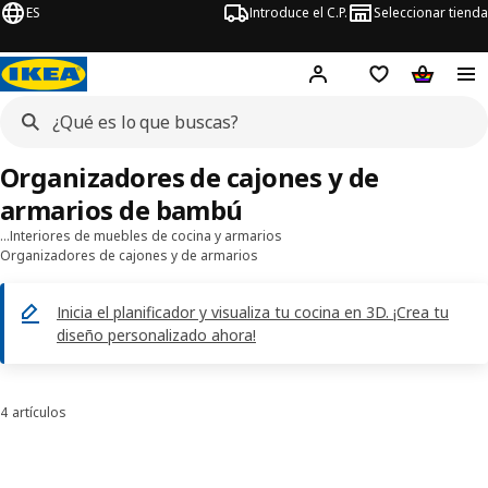
ES
Introduce el C.P.
Seleccionar tienda
Hej!
Iniciar sesión
Lista de deseo
Carrito d
Organizadores de cajones y de
armarios de bambú
…
Interiores de muebles de cocina y armarios
Organizadores de cajones y de armarios
Inicia el planificador y visualiza tu cocina en 3D. ¡Crea tu
diseño personalizado ahora!
4 artículos
Ordenar y filtrar