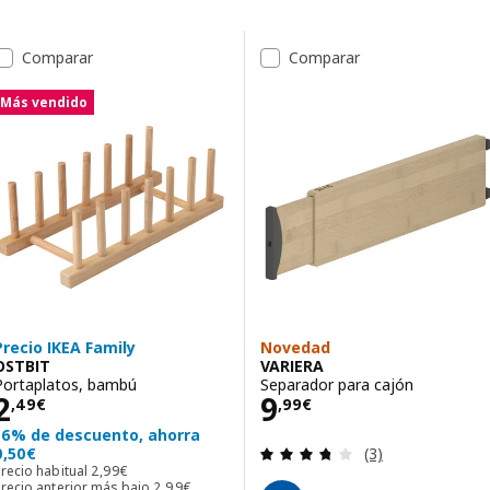
Saltar a resultados
Lista de resultados
Comparar
Comparar
Más vendido
Precio IKEA Family
Novedad
OSTBIT
VARIERA
Portaplatos, bambú
Separador para cajón
Precio 2,49€
Precio 9,99€
2
9
,
49
€
,
99
€
16% de descuento, ahorra
Revisa: 3.7 de 5 
0,50€
(3)
Precio habitual 2,99€
recio habitual
2
,
99
€
Precio anterior más bajo 2,99€
Precio anterior más bajo
2
,
99
€