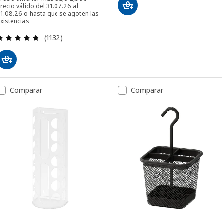
recio válido del 31.07.26 al
31.08.26 o hasta que se agoten las
xistencias
Revisa: 4.7 de 5 estrellas. Total opiniones:
(1132)
Comparar
Comparar