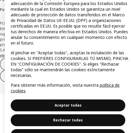
adecuación de la Comisión Europea para los Estados Unidos
mediante la cual en Estados Unidos se garantiza un nivel
Política de divulgación responsable
adecuado de protección de datos transferidos en el Marco
de Privacidad de Datos UE-EE.UU. (DPF) a organizaciones
PUBLICIDAD: *Financiación a través de la tarjeta IKEA VISA emitida por la
certificadas en EE.UU. Es posible que no resulte fácil ejercer
Entidad de Pago híbrida CaixaBank Payments & Consumer, E.F.C., E.P., S.A.U., y
tus derechos de manera efectiva en Estados Unidos. Puedes
sujeta a su organización. La entidad ha escogido como sistema de
anular tu consentimiento en cualquier momento con efecto
protección de los fondos recibidos de usuarios de servicios de pago que
en el futuro.
presta su depósito en una cuenta bancaria separada abierta en CaixaBank,
S.A. Conoce más acerca de las formas de pago de tu tarjeta aquí:
Al pinchar en "Aceptar todas", aceptas la instalación de las
www.caixabankpc.com/es/productos
. ​
cookies. SI PREFIERES CONFIGURARLAS TÚ MISMO, PINCHA
EN "CONFIGURACIÓN DE COOKIES". Si eliges “Rechazar
Desistimiento del contrato
todas” sólo se mantendrán las cookies estrictamente
necesarias.
Desistimiento de solo servicios
Para obtener más información, visita nuestra
política de
cookies
.
Aceptar todas
Rechazar todas