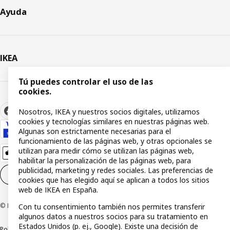
Ayuda
IKEA
Tú puedes controlar el uso de las
cookies.
Nosotros, IKEA y nuestros socios digitales, utilizamos
cookies y tecnologías similares en nuestras páginas web.
Algunas son estrictamente necesarias para el
funcionamiento de las páginas web, y otras opcionales se
utilizan para medir cómo se utilizan las páginas web,
habilitar la personalización de las páginas web, para
publicidad, marketing y redes sociales. Las preferencias de
Configuración de cookies
ES
cookies que has elegido aquí se aplican a todos los sitios
web de IKEA en España.
© Inter IKEA Systems B.V 1999-2026
Con tu consentimiento también nos permites transferir
algunos datos a nuestros socios para su tratamiento en
Estados Unidos (p. ej., Google). Existe una decisión de
Política de privacidad
Política de cookies
Términos y condiciones