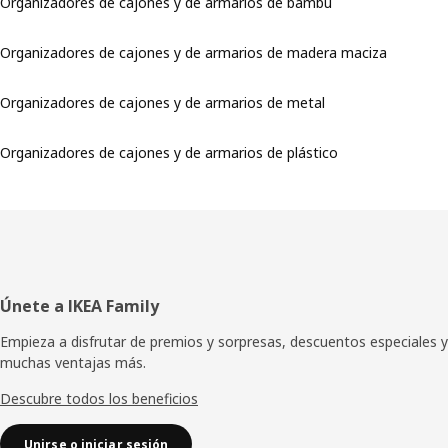
Organizadores de cajones y de armarios de bambú
Organizadores de cajones y de armarios de madera maciza
Organizadores de cajones y de armarios de metal
Organizadores de cajones y de armarios de plástico
Pie
Únete a IKEA Family
de
Empieza a disfrutar de premios y sorpresas, descuentos especiales y
muchas ventajas más.
página
Descubre todos los beneficios
Unirse o iniciar sesión