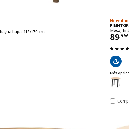
Novedad
PINNTOR
Mesa, tin
 haya/chapa, 115/170 cm
Prec
89
,
99
€
 de 5 estrellas. Total opiniones:
Más opcio
PINNTORP
Opción: P
extensible, haya clara/chapa, 115/170 cm
Comp