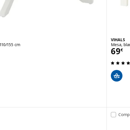
VIHALS
 110/155 cm
Mesa, bla
Prec
69
€
 de 5 estrellas. Total opiniones:
 extensible, negro, 110/155 cm
Comp