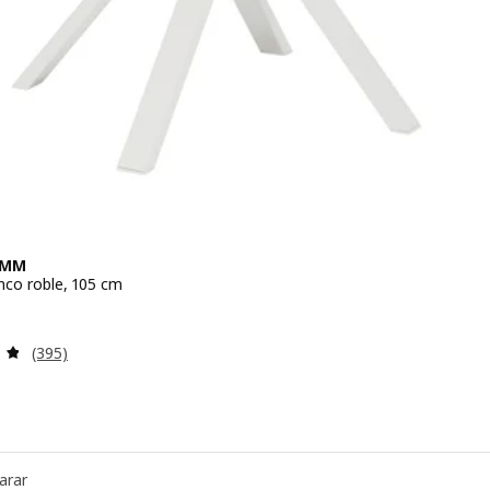
AMM
nco roble, 105 cm
io 199€
Revisa: 4.8 de 5 estrellas. Total opiniones:
(395)
arar