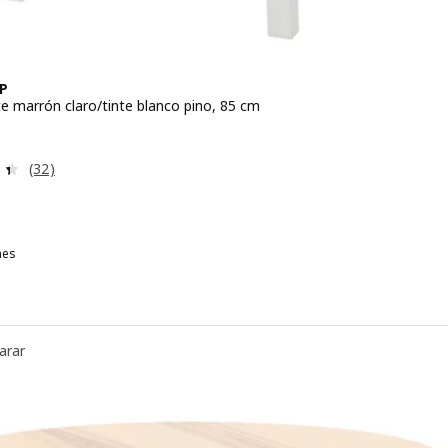
P
te marrón claro/tinte blanco pino, 85 cm
io 89,99€
Revisa: 4.4 de 5 estrellas. Total opiniones:
(32)
nes
INNTORP, Mesa, tinte marrón claro/tinte negro pino, 85 cm
arar