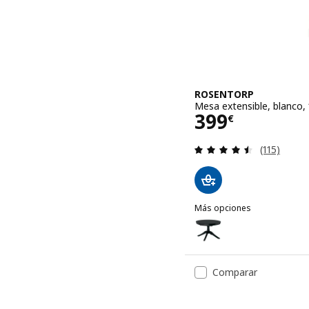
ROSENTORP
Mesa extensible, blanco,
Precio 399€
399
€
Revisa: 4.5
(115)
Más opciones
ROSENTORP
Opción: ROSENTORP, Mesa
Comparar