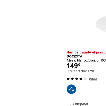
Hemos bajado el preci
DOCKSTA
Mesa, blanco/blanco, 10
Precio 149€
149
€
Precio anteri
Precio anterior
179
€
Revisa: 4.2
(566)
Comparar