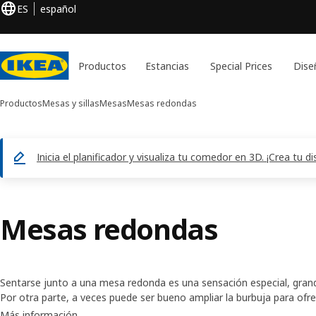
ES
español
Productos
Estancias
Special Prices
Dise
Productos
Mesas y sillas
Mesas
Mesas redondas
Inicia el planificador y visualiza tu comedor en 3D. ¡Crea tu 
Mesas redondas
Sentarse junto a una mesa redonda es una sensación especial, gran
Por otra parte, a veces puede ser bueno ampliar la burbuja para of
Aquí encontrarás tanto mesas circulares como extensibles, listas par
Más información