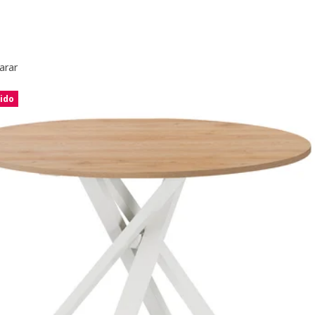
arar
ido