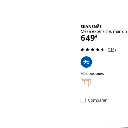
SKANSNÄS
Mesa extensible, marrón
Precio 649€
649
€
Revisa: 4.5
(116)
Más opciones
SKANSNÄS
Opción: SKANSNÄS, Mesa 
Comparar