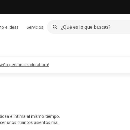
ño e ideas
Servicios
diseño personalizado ahora!
diosa e íntima al mismo tiempo.
recer unos cuantos asientos más.
a alegrar los días y las noches