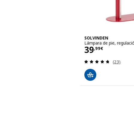
SOLVINDEN
Lámpara de pie, regulaci
Precio 39,99
39
,
99
€
Revisa: 4.7
(23)