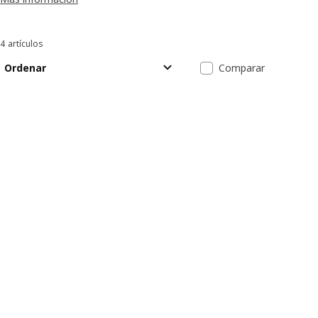
4 artículos
Ordenar y filtrar
Saltar a resultados
Lista de resul
Ordenar
Comparar