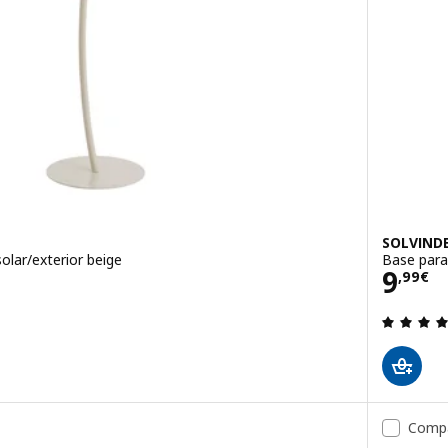
SOLVIND
olar/exterior beige
Base para
€
Prec
9
,
99
€
 de 5 estrellas. Total opiniones:
Comp