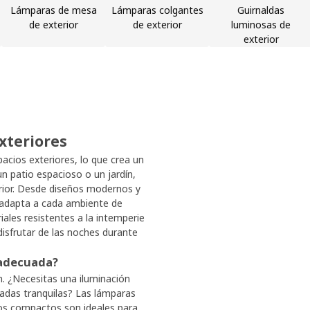
Lámparas de mesa
Lámparas colgantes
Guirnaldas
de exterior
de exterior
luminosas de
exterior
xteriores
acios exteriores, lo que crea un
n patio espacioso o un jardín,
erior. Desde diseños modernos y
e adapta a cada ambiente de
iales resistentes a la intemperie
isfrutar de las noches durante
 adecuada?
n. ¿Necesitas una iluminación
ladas tranquilas? Las lámparas
ños compactos son ideales para