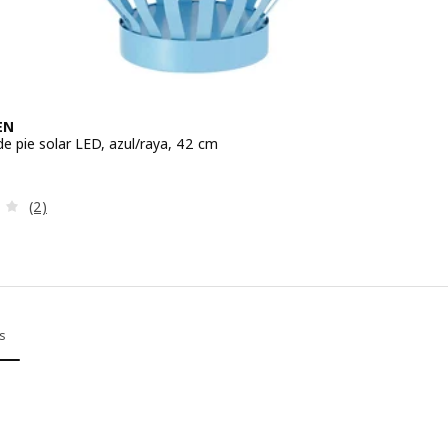
EN
e pie solar LED, azul/raya, 42 cm
io 24,99€
Revisa: 3.5 de 5 estrellas. Total opiniones:
(2)
s