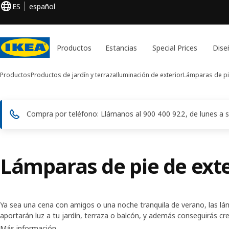
ES
español
Productos
Estancias
Special Prices
Dise
Productos
Productos de jardín y terraza
Iluminación de exterior
Lámparas de pi
Compra por teléfono: Llámanos al 900 400 922, de lunes a s
Lámparas de pie de exte
Ya sea una cena con amigos o una noche tranquila de verano, las lám
aportarán luz a tu jardín, terraza o balcón, y además conseguirás cr
acogedor para disfrutar del aire libre.
Más información