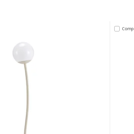
tados
Comp