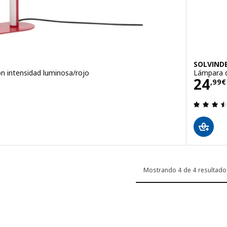
SOLVIND
ón intensidad luminosa/rojo
Lámpara d
€
Prec
24
,
99
€
 de 5 estrellas. Total opiniones:
Mostrando 4 de 4 resultado