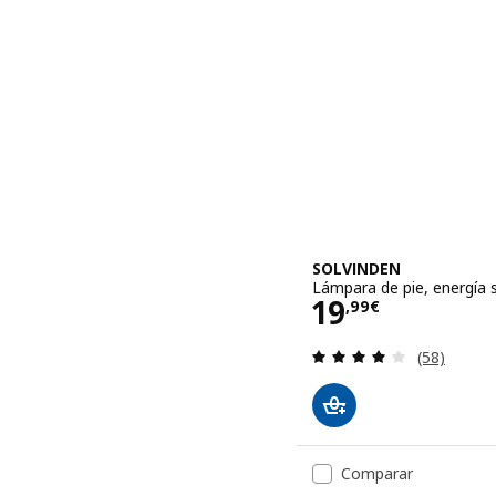
SOLVINDEN
Lámpara de pie, energía s
Precio 19,99
19
,
99
€
Revisa: 3.9
(58)
Comparar