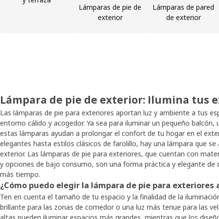
Lámparas de pie de
Lámparas de pared
exterior
de exterior
Lámpara de pie de exterior: Ilumina tus e
Las lámparas de pie para exteriores aportan luz y ambiente a tus esp
entorno cálido y acogedor. Ya sea para iluminar un pequeño balcón, u
estas lámparas ayudan a prolongar el confort de tu hogar en el ext
elegantes hasta estilos clásicos de farolillo, hay una lámpara que s
exterior. Las lámparas de pie para exteriores, que cuentan con mater
y opciones de bajo consumo, son una forma práctica y elegante de d
más tiempo.
¿Cómo puedo elegir la lámpara de pie para exteriores
Ten en cuenta el tamaño de tu espacio y la finalidad de la iluminació
brillante para las zonas de comedor o una luz más tenue para las ve
altas pueden iluminar espacios más grandes, mientras que los dise