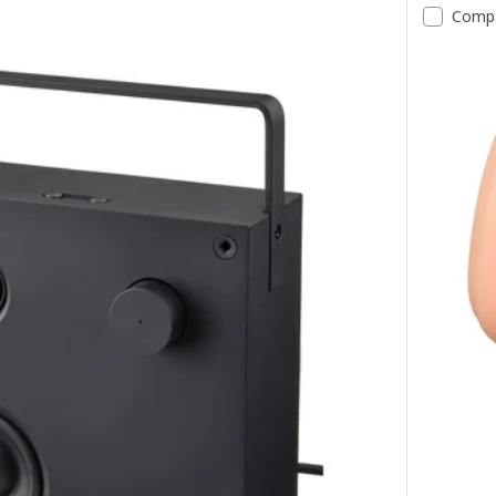
Comp
Opción: V