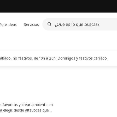
ño e ideas
Servicios
ábado, no festivos, de 10h a 20h. Domingos y festivos cerrado.
s favoritas y crear ambiente en
a elegir, desde altavoces que
 o que también funcionan como