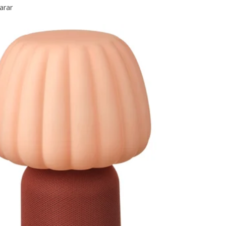
arar
APPEBY, Altavoz portátil Bluetooth®, impermeable/azul