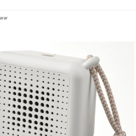
ATTBAD, Altavoz Bluetooth, amarillo
arar