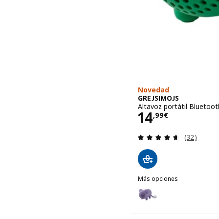
Novedad
GREJSIMOJS
Altavoz portátil Bluetoot
Precio 14,99
14
,
99
€
Revisa: 4.6
(32)
Más opciones
GREJSIMOJS
Opción: GREJSIMOJS, Alta