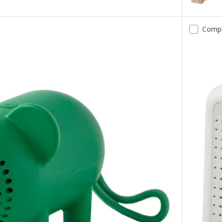
Opción: N
 portátil Bluetooth, rosa
Comp