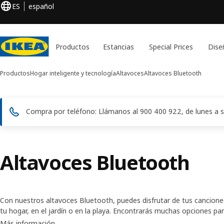
ES
español
Productos
Estancias
Special Prices
Dise
Productos
Hogar inteligente y tecnología
Altavoces
Altavoces Bluetooth
Compra por teléfono: Llámanos al 900 400 922, de lunes a s
Altavoces Bluetooth
Con nuestros altavoces Bluetooth, puedes disfrutar de tus cancione
tu hogar, en el jardín o en la playa. Encontrarás muchas opciones par
destacan o se integran con la decoración hasta modelos portátiles
Más información