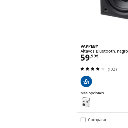
VAPPEBY
Altavoz Bluetooth, negr
Precio 59,99
59
,
99
€
Revisa: 4.1
(102)
Más opciones
VAPPEBY
Opción: VAPPEBY, Altavo
Comparar