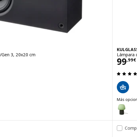
KULGLAS
o/Gen 3, 20x20 cm
Lámpara c
€
Prec
99
,
99
€
 de 5 estrellas. Total opiniones:
Más opcio
KULGLASS
z Bluetooth, blanco/Gen 3, 20x20 cm
Opción: K
Comp