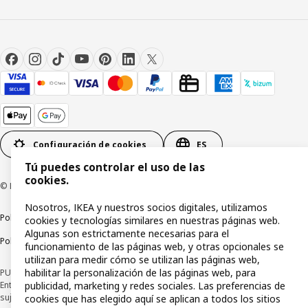
Configuración de cookies
ES
Tú puedes controlar el uso de las
cookies.
© Inter IKEA Systems B.V 1999-2026
Nosotros, IKEA y nuestros socios digitales, utilizamos
Política de privacidad
Política de cookies
Términos y condiciones
cookies y tecnologías similares en nuestras páginas web.
Algunas son estrictamente necesarias para el
Política de divulgación responsable
funcionamiento de las páginas web, y otras opcionales se
utilizan para medir cómo se utilizan las páginas web,
habilitar la personalización de las páginas web, para
PUBLICIDAD: *Financiación a través de la tarjeta IKEA VISA emitida por la
publicidad, marketing y redes sociales. Las preferencias de
Entidad de Pago híbrida CaixaBank Payments & Consumer, E.F.C., E.P., S.A.U., y
sujeta a su organización. La entidad ha escogido como sistema de
cookies que has elegido aquí se aplican a todos los sitios