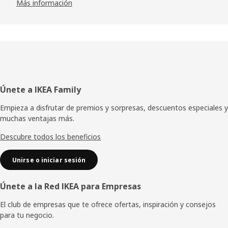
Más información
Pie
Únete a IKEA Family
de
Empieza a disfrutar de premios y sorpresas, descuentos especiales y
muchas ventajas más.
página
Descubre todos los beneficios
Unirse o iniciar sesión
Únete a la Red IKEA para Empresas
El club de empresas que te ofrece ofertas, inspiración y consejos
para tu negocio.