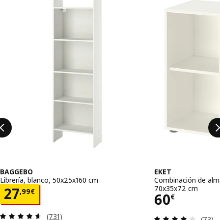
Saltar listado
BAGGEBO
EKET
Librería, blanco, 50x25x160 cm
Combinación de alma
70x35x72 cm
Precio 27,99€
27
,
99
€
Precio 60
60
€
Revisa: 4.6 de 5 estrellas. Total opiniones:
(731)
Revisa
(73)