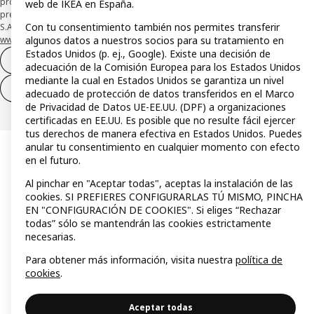
protección de los fondos recibidos de usuarios de servicios de pago que
web de IKEA en España.
presta su depósito en una cuenta bancaria separada abierta en CaixaBank,
Con tu consentimiento también nos permites transferir
S.A. Conoce más acerca de las formas de pago de tu tarjeta aquí:
algunos datos a nuestros socios para su tratamiento en
www.caixabankpc.com/es/productos
. ​
Estados Unidos (p. ej., Google). Existe una decisión de
Desistimiento del contrato
adecuación de la Comisión Europea para los Estados Unidos
mediante la cual en Estados Unidos se garantiza un nivel
Desistimiento de solo servicios
adecuado de protección de datos transferidos en el Marco
de Privacidad de Datos UE-EE.UU. (DPF) a organizaciones
certificadas en EE.UU. Es posible que no resulte fácil ejercer
tus derechos de manera efectiva en Estados Unidos. Puedes
anular tu consentimiento en cualquier momento con efecto
en el futuro.
Al pinchar en "Aceptar todas", aceptas la instalación de las
cookies. SI PREFIERES CONFIGURARLAS TÚ MISMO, PINCHA
EN "CONFIGURACIÓN DE COOKIES". Si eliges “Rechazar
todas” sólo se mantendrán las cookies estrictamente
necesarias.
Para obtener más información, visita nuestra
política de
cookies
.
Aceptar todas