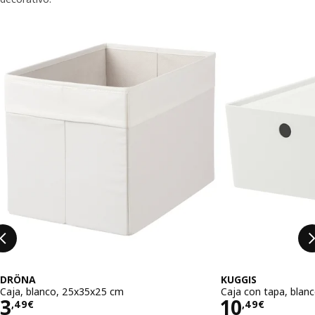
Saltar listado
DRÖNA
KUGGIS
Caja, blanco, 25x35x25 cm
Caja con tapa, blan
Precio 3,49€
Precio 10
3
10
,
49
€
,
49
€