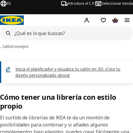
ES
Introduce el C.P.
Seleccionar tienda
Hej!
Iniciar sesión
Lista de deseo
Carrito d
…
Salón
Consejos
Inicia el planificador y visualiza tu salón en 3D. ¡Crea tu
diseño personalizado ahora!
Cómo tener una librería con estilo
propio
El surtido de librerías de IKEA te da un montón de
posibilidades para combinar y si añades algunos
complementos bien elegidos, puedes crear fácilmente una