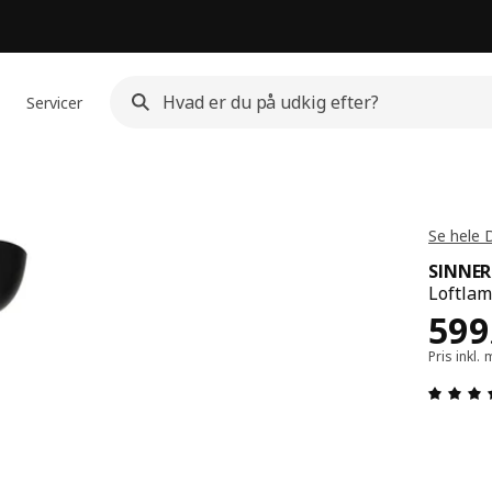
Servicer
e
Se hele 
SINNER
Loftla
Pris
599
Pris inkl