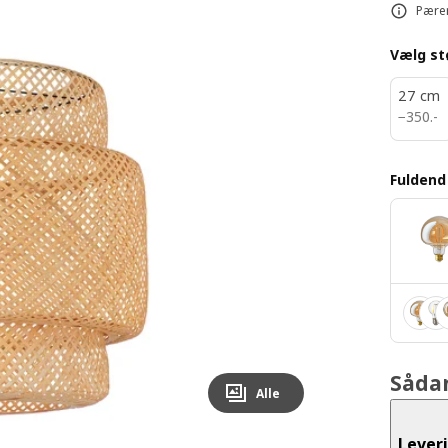
Pærer
Vælg st
27 cm
350.-
−
350
.
-
Fulden
Såda
Alle
Lever