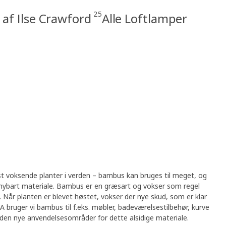
25
 af Ilse Crawford
Alle Loftlamper
gst voksende planter i verden – bambus kan bruges til meget, og
rnybart materiale. Bambus er en græsart og vokser som regel
. Når planten er blevet høstet, vokser der nye skud, som er klar
IKEA bruger vi bambus til f.eks. møbler, badeværelsestilbehør, kurve
iden nye anvendelsesområder for dette alsidige materiale.