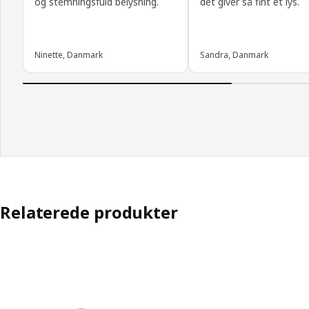
og stemningsfuld belysning.
det giver så fint et lys.
Ninette, Danmark
Sandra, Danmark
Relaterede produkter