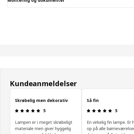
Montering og dokumenter
Kundeanmeldelser
Spring kundeanmeldelser over
Skrøbelig men dekorativ
Så fin
Anmeldelse: 5 Ud af 5 Stjerner.
Anmeldelse:
5
5
Lampen er i meget skrøbeligt
En virkelig fin lampe. Er
materiale men giver hyggelig
op på alle børneværelse