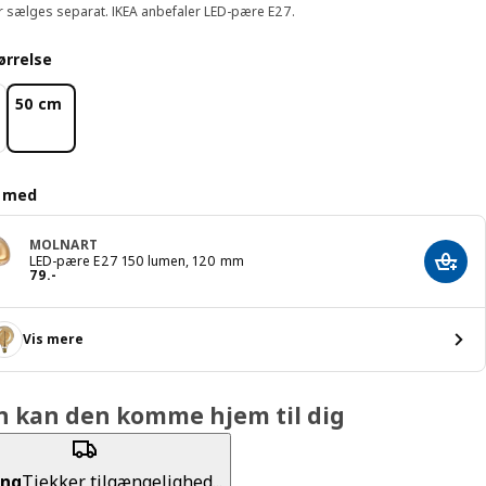
 sælges separat. IKEA anbefaler LED-pære E27.
ørrelse
50 cm
d med
MOLNART
LED-pære E27 150 lumen, 120 mm
Læg i
Pris 79.-
79
.
-
Vis mere
n kan den komme hjem til dig
ing
Tjekker tilgængelighed...