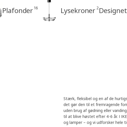
16
2
Plafonder
Lysekroner
Designet
Stærk, fleksibel og en af de hurti
det gør den til et fremragende fo
uden brug af gødning eller vanding
til at blive høstet efter 4-6 år. I 
og lamper – og vi udforsker hele t