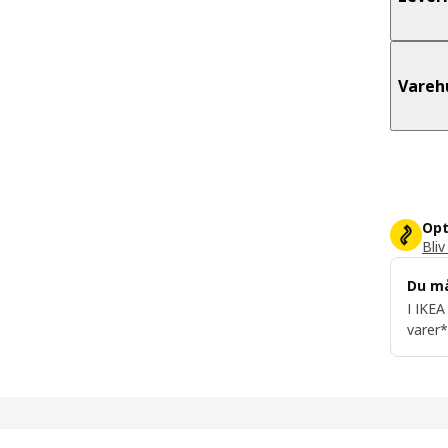
Vareh
Opt
Bliv
Du m
I IKEA
varer*