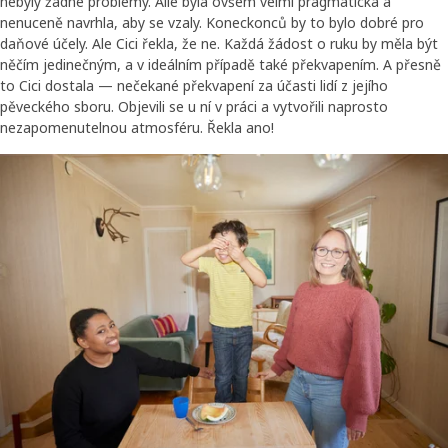
nebyly žádné problémy. Alle byla ovšem velmi pragmatická a
nenuceně navrhla, aby se vzaly. Koneckonců by to bylo dobré pro
daňové účely. Ale Cici řekla, že ne. Každá žádost o ruku by měla být
něčím jedinečným, a v ideálním případě také překvapením. A přesně
to Cici dostala — nečekané překvapení za účasti lidí z jejího
pěveckého sboru. Objevili se u ní v práci a vytvořili naprosto
nezapomenutelnou atmosféru. Řekla ano!