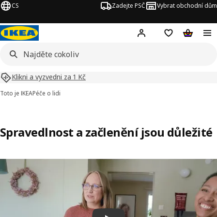
CS
Zadejte PSČ
Vybrat obchodní dům
Hej!
Přihlášení
Nákupní sezna
Nákupní 
Klikni a vyzvedni za 1 Kč
Toto je IKEA
Péče o lidi
Spravedlnost a začlenění jsou důležité