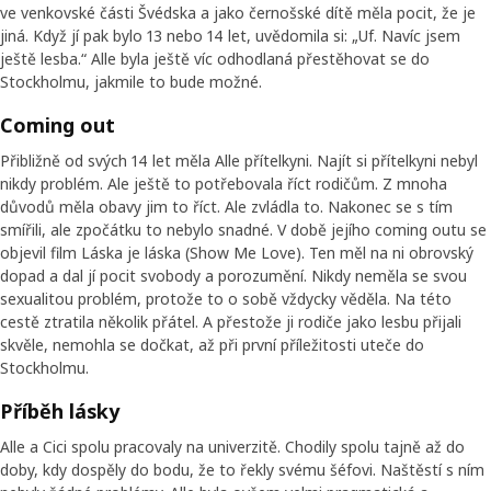
ve venkovské části Švédska a jako černošské dítě měla pocit, že je
jiná. Když jí pak bylo 13 nebo 14 let, uvědomila si: „Uf. Navíc jsem
ještě lesba.“ Alle byla ještě víc odhodlaná přestěhovat se do
Stockholmu, jakmile to bude možné.
Coming out
Přibližně od svých 14 let měla Alle přítelkyni. Najít si přítelkyni nebyl
nikdy problém. Ale ještě to potřebovala říct rodičům. Z mnoha
důvodů měla obavy jim to říct. Ale zvládla to. Nakonec se s tím
smířili, ale zpočátku to nebylo snadné. V době jejího coming outu se
objevil film Láska je láska (Show Me Love). Ten měl na ni obrovský
dopad a dal jí pocit svobody a porozumění. Nikdy neměla se svou
sexualitou problém, protože to o sobě vždycky věděla. Na této
cestě ztratila několik přátel. A přestože ji rodiče jako lesbu přijali
skvěle, nemohla se dočkat, až při první příležitosti uteče do
Stockholmu.
Příběh lásky
Alle a Cici spolu pracovaly na univerzitě. Chodily spolu tajně až do
doby, kdy dospěly do bodu, že to řekly svému šéfovi. Naštěstí s ním