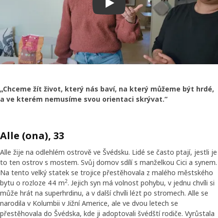
Přehrát video
„Chceme žít život, který nás baví, na který můžeme být hrdé,
a ve kterém nemusíme svou orientaci skrývat.“
Alle (ona), 33
Alle žije na odlehlém ostrově ve Švédsku. Lidé se často ptají, jestli je
to ten ostrov s mostem. Svůj domov sdílí s manželkou Cici a synem.
Na tento velký statek se trojice přestěhovala z malého městského
2
bytu o rozloze 44 m
. Jejich syn má volnost pohybu, v jednu chvíli si
může hrát na superhrdinu, a v další chvíli lézt po stromech. Alle se
narodila v Kolumbii v Jižní Americe, ale ve dvou letech se
přestěhovala do Švédska, kde ji adoptovali švédští rodiče. Vyrůstala