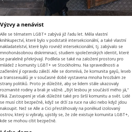
Výzvy a nenávist
Alle se tématem LGBT+ zabývá již řadu let. Měla vlastní
knihkupectví, které bylo v podstatě intersekcionální, a také vlastní
nakladatelství, které bylo rovněž intersekcionální, tj. zabývalo se
mnohonásobnou diskriminací, studiem společenských identit, které
se paralelně překrývají. Podílela se také na založení prostoru pro
mládež z komunity LGBT+ ve Stockholmu. Na spravedlnosti a
začlenění jí opravdu záleží. Alle se domnívá, že komunita gayů, leseb
a transsexuálů je v současné době vystavena mnoha hrozbám ze
strany politiků. Proto je důležité, aby se lidem stále ukazovaly
rozmanité rodiny a brali je vážně. „Být lesbou je součástí mého já,“
říká. Zastoupení je však důležité také pro širší komunitu a svět. Lidé
se musí cítit bezpečně, když se drží za ruce na ulici nebo když jdou
nakoupit. Než se Alle a Cici přestěhovaly na poněkud izolovaný
ostrov, který si vybraly, ujistily se, že zde existuje komunita LGBT+,
kde se mohou cítit bezpečně.