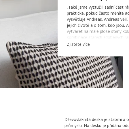
„Také jsme vyztužili zadní část 
praktické, pokud často měníte ad
vysvětluje Andreas. Andreas věří,
jejich životě a o tom, kdo jsou. 
vytvářet na malé ploše stěny kol
kombinace starých zdobených rám
RÖDALM.“ Pak už samotný motiv z
Zjistěte více
krásném papíře. „Nakonec není dů
umístíte něco, co se vám bude líb
Dřevovláknitá deska je stabilní a
průmyslu. Na desku je přidána odo