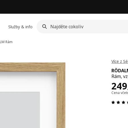
Služby & info
LM
Rám
Více z 
RÖDAL
Rám, vz
Cen
249
Cena vče