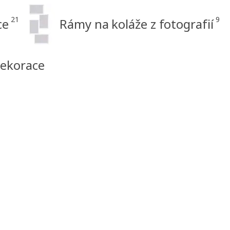
21
9
ce
Rámy na koláže z fotografií
dekorace