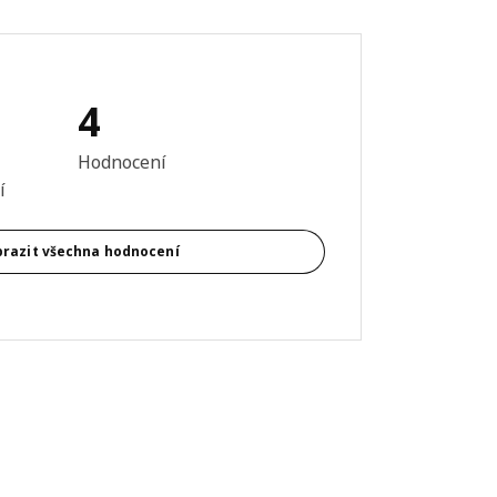
4
 výrobku: 5 z 5 hvězdičky/hvězdiček Hodnocení celkem: 4
Hodnocení
í
razit všechna hodnocení