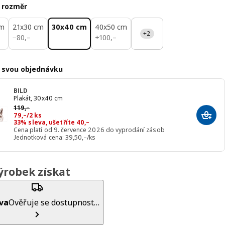
 rozměr
cm
21x30 cm
30x40 cm
40x50 cm
+2
80,–
100,–
−
80
,–
+
100
,–
 svou objednávku
BILD
Plakát, 30x40 cm
Původní cena 119,–
119
,–
Cena 79,–/2 ks
79
,–
/2 ks
Přida
33% sleva, ušetříte 40,–
Cena platí od 9. července 2026 do vyprodání zásob
Jednotková cena: 39,50,–/ks
ýrobek získat
va
Ověřuje se dostupnost…