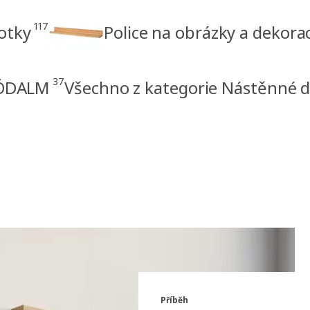
117
otky
Police na obrázky a dekora
37
RÖDALM
Všechno z kategorie Nástěnné 
Příběh