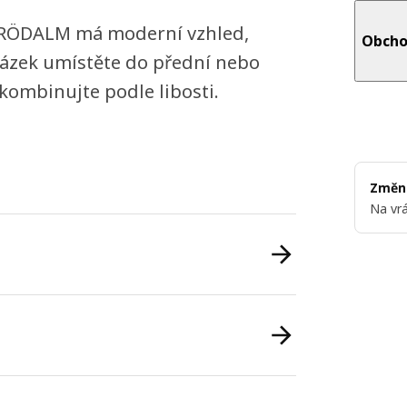
m RÖDALM má moderní vzhled,
Obcho
rázek umístěte do přední nebo
 kombinujte podle libosti.
Změni
Na vrá