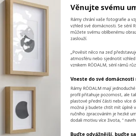
Věnujte svému umě
Rámy chrání vaše fotografie a vz
vzhled své domácnosti. Se sérií 
můžete svému oblíbenému obrazu n
zaslouží.
„Pověsit něco na zeď představuje
atmosféru nebo sjednotit vzhled i
vznikem RÖDALM, sérií rámů různý
Vneste do své domácnosti
Rámy RÖDALM mají jednoduché a či
profil přitahuje pozornost, ale t
plastové přední části nebo více 
možná ji budete chtít mít úplně 
ručního zpracováním je hezké umí
dodali motivu více života, “ navr
Buďte odvážnější, buďte s