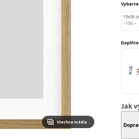
Vyberte
13x18 
150,–
−
150
,–
Doplňte
Jak v
Všechna média
Dopra