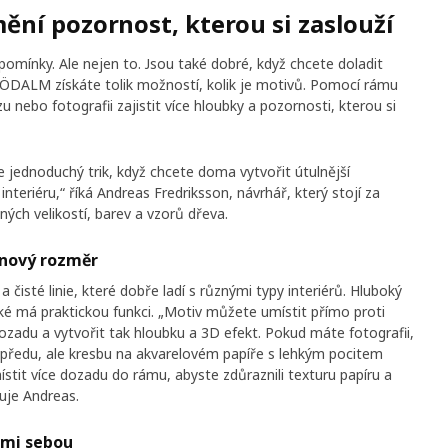
ní pozornost, kterou si zaslouží
pomínky. Ale nejen to. Jsou také dobré, když chcete doladit
RÖDALM získáte tolik možností, kolik je motivů. Pomocí rámu
ebo fotografii zajistit více hloubky a pozornosti, kterou si
 jednoduchý trik, když chcete doma vytvořit útulnější
nteriéru,“ říká Andreas Fredriksson, návrhář, který stojí za
ch velikostí, barev a vzorů dřeva.
 nový rozměr
sté linie, které dobře ladí s různými typy interiérů. Hluboký
aké má praktickou funkci. „Motiv můžete umístit přímo proti
dozadu a vytvořit tak hloubku a 3D efekt. Pokud máte fotografii,
vpředu, ale kresbu na akvarelovém papíře s lehkým pocitem
stit více dozadu do rámu, abyste zdůraznili texturu papíru a
huje Andreas.
ami sebou