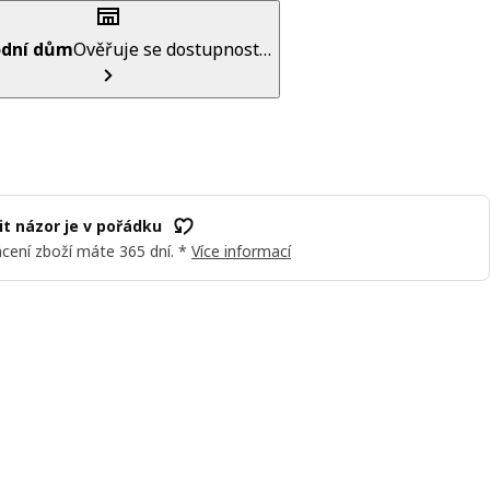
dní dům
Ověřuje se dostupnost…
t názor je v pořádku
cení zboží máte 365 dní. *
Více informací