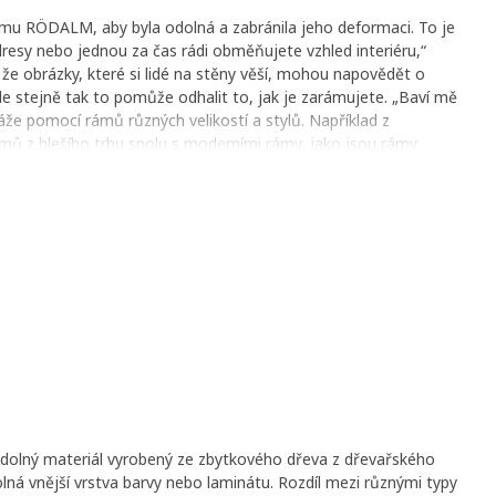
rámu RÖDALM, aby byla odolná a zabránila jeho deformaci. To je
resy nebo jednou za čas rádi obměňujete vzhled interiéru,“
 že obrázky, které si lidé na stěny věší, mohou napovědět o
Ale stejně tak to pomůže odhalit to, jak je zarámujete. „Baví mě
áže pomocí rámů různých velikostí a stylů. Například z
ů z blešího trhu spolu s moderními rámy, jako jsou rámy
trácí na důležitosti a může stačit obyčejný tah štětcem na
ležité, co se rozhodnete na stěny pověsit, ale to, že tam
it."
 odolný materiál vyrobený ze zbytkového dřeva z dřevařského
lná vnější vrstva barvy nebo laminátu. Rozdíl mezi různými typy