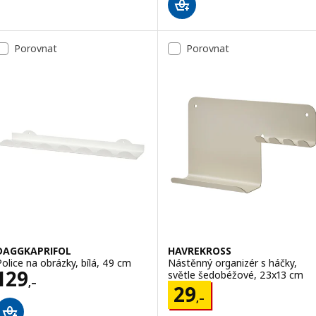
Porovnat
Porovnat
DAGGKAPRIFOL
HAVREKROSS
Police na obrázky, bílá, 49 cm
Nástěnný organizér s háčky,
Cena 129,–
129
světle šedobéžové, 23x13 cm
,–
Cena 29,–
29
,–