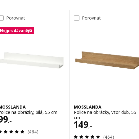
Přeskočit k výsledkům
Seznam výsledků
Porovnat
Porovnat
Nejprodávanější
MOSSLANDA
MOSSLANDA
Police na obrázky, bílá, 55 cm
Police na obrázky, vzor dub, 55
Cena 99,–
99
cm
,–
Cena 149,–
149
,–
Recenze: 4.8 z 5 hvězdy. Celkem recenzí:
(464)
Recenze: 4.8 z 5
(464)