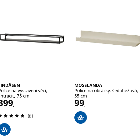
LINDÅSEN
MOSSLANDA
Police na vystavení věcí,
Police na obrázky, šedobéžová,
antracit, 75 cm
55 cm
Cena 399,–
Cena 99,–
399
99
,–
,–
Recenze: 4.8 z 5 hvězdy. Celkem recenzí:
(6)