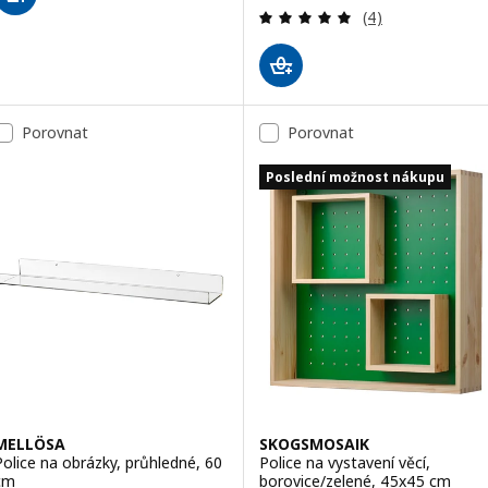
Recenze: 5 z 5 h
(4)
Porovnat
Porovnat
Poslední možnost nákupu
MELLÖSA
SKOGSMOSAIK
Police na obrázky, průhledné, 60
Police na vystavení věcí,
cm
borovice/zelené, 45x45 cm