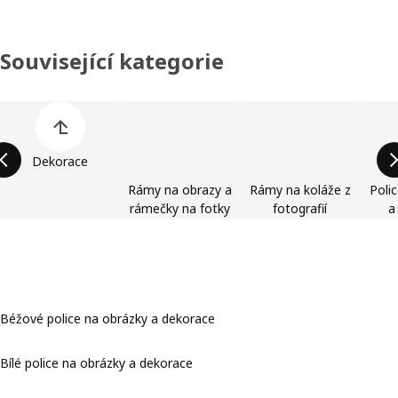
Související kategorie
Přeskočit seznam kategorií výrobků
Dekorace
Rámy na obrazy a
Rámy na koláže z
Poli
rámečky na fotky
fotografií
a
Béžové police na obrázky a dekorace
Bílé police na obrázky a dekorace