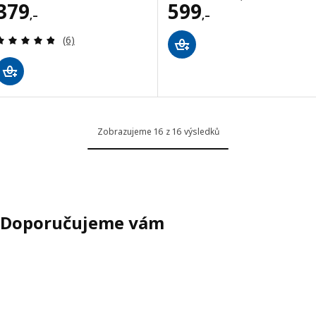
Cena 379,–
Cena 599,–
379
599
,–
,–
Recenze: 4.8 z 5 hvězdy. Celkem recenzí:
(6)
Zobrazujeme 16 z 16 výsledků
Doporučujeme vám