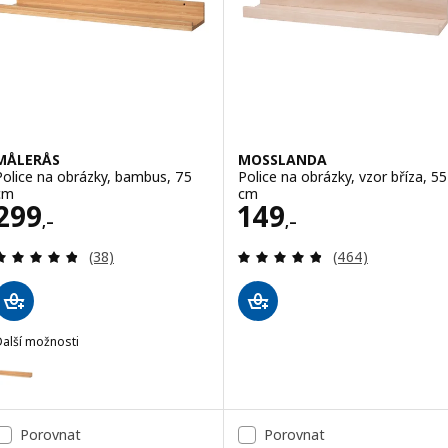
MÅLERÅS
MOSSLANDA
Police na obrázky, bambus, 75
Police na obrázky, vzor bříza, 55
cm
cm
Cena 299,–
Cena 149,–
299
149
,–
,–
Recenze: 4.8 z 5 hvězdy. Celkem recenzí:
Recenze: 4.8 z 5
(38)
(464)
Další možnosti
MÅLERÅS
Možnost: MÅLERÅS, Police na obrázky, bambus, 55 cm
Porovnat
Porovnat