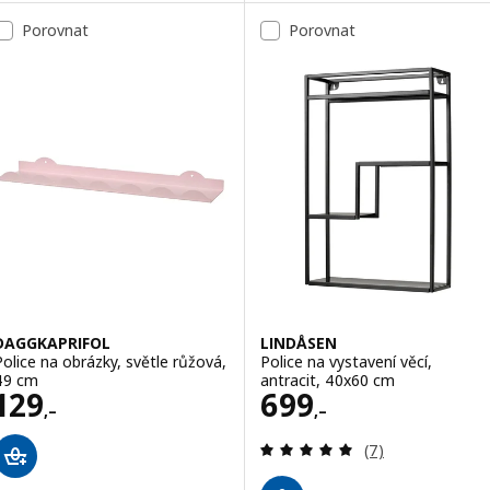
Porovnat
Porovnat
DAGGKAPRIFOL
LINDÅSEN
Police na obrázky, světle růžová,
Police na vystavení věcí,
49 cm
antracit, 40x60 cm
Cena 129,–
Cena 699,–
129
699
,–
,–
Recenze: 4.9 z 5
(7)