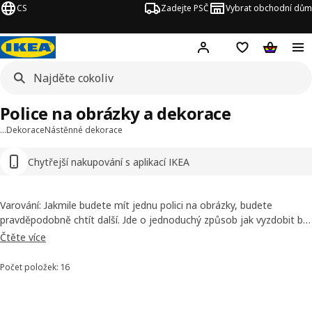
CS
Zadejte PSČ
Vybrat obchodní dům
Hej!
Přihlášení
Nákupní sezna
Nákupní 
Police na obrázky a dekorace
…
Dekorace
Nástěnné dekorace
Chytřejší nakupování s aplikací IKEA
Varování: Jakmile budete mít jednu polici na obrázky, budete
pravděpodobně chtít další. Jde o jednoduchý způsob jak vyzdobit byt
a vytvořit výstavku, aniž byste museli vrtat hodně děr. Tato police
Čtěte více
ale není jen na obrázky. Vinylové desky, suvenýry, figuríny – cokoli,
čím se právě chcete pochlubit. Výstavku můžete i obměňovat a
Počet položek: 16
Seřadit a filtrovat
upravovat její rozmístění.