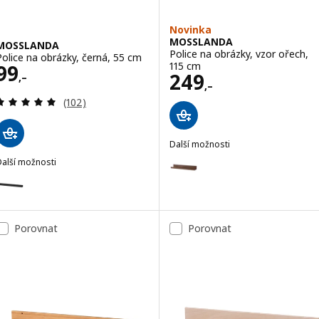
Novinka
MOSSLANDA
MOSSLANDA
Police na obrázky, vzor ořech,
Police na obrázky, černá, 55 cm
Cena 99,–
115 cm
99
Cena 249,–
249
,–
,–
Recenze: 4.9 z 5 hvězdy. Celkem recenzí:
(102)
Další možnosti
MOSSLANDA
Možnost: MOSSLANDA, Police na
Další možnosti
MOSSLANDA
Možnost: MOSSLANDA, Police na obrázky, černá, 115 cm
Porovnat
Porovnat