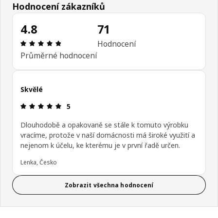
Hodnocení zákazníků
4.8
71
Hodnocení výrobku: 4.8 z 5 hvězdičky/hvězdiček 
Hodnocení
Průměrné hodnocení
Skvělé
Hodnocení výrobku: 5 z 5 hvězdičky/hvězdiček
5
Dlouhodobě a opakovaně se stále k tomuto výrobku
vracíme, protože v naší domácnosti má široké využití a
nejenom k účelu, ke kterému je v první řadě určen.
Lenka, Česko
Zobrazit všechna hodnocení