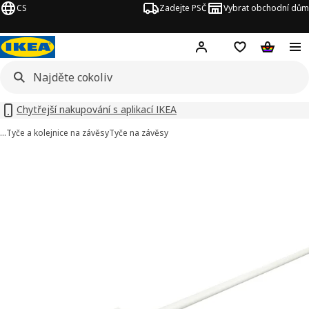
CS
Zadejte PSČ
Vybrat obchodní dům
Hej!
Přihlášení
Nákupní sezna
Nákupní 
Chytřejší nakupování s aplikací IKEA
…
Tyče a kolejnice na závěsy
Tyče na závěsy
RJA obrázky
t obrázky