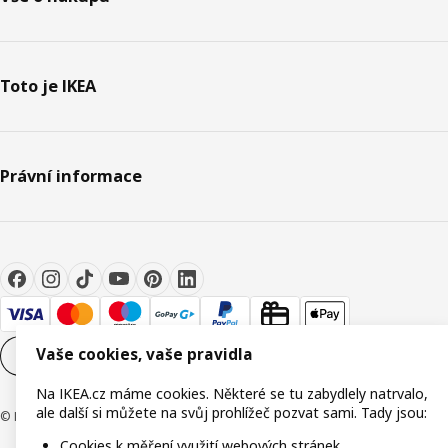
Toto je IKEA
Právní informace
Vaše cookies, vaše pravidla
Nastavení souborů cookie
CS
Na IKEA.cz máme cookies. Některé se tu zabydlely natrvalo,
ale další si můžete na svůj prohlížeč pozvat sami. Tady jsou:
© Inter IKEA Systems B.V. 1999-2026
Cookies k měření využití webových stránek