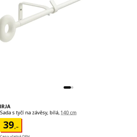
IRJA
Sada s tyčí na závěsy, bílá,
140 cm
Cena 39,–
39
,–
Cena včetně DPH