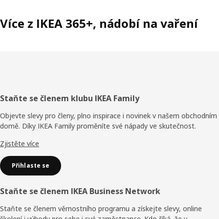
Více z IKEA 365+, nádobí na vaření
Zápatí
Staňte se členem klubu IKEA Family
Objevte slevy pro členy, plno inspirace i novinek v našem obchodním
domě. Díky IKEA Family proměníte své nápady ve skutečnost.
Zjistěte více
Přihlaste se
Staňte se členem IKEA Business Network
Staňte se členem věrnostního programu a získejte slevy, online
školení i výhody pro sebe i své zaměstnance. Kdo říká, že v