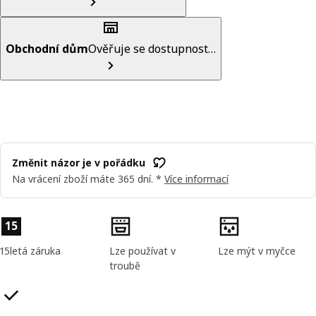
Obchodní dům
Ověřuje se dostupnost…
Změnit názor je v pořádku
Na vrácení zboží máte 365 dní. *
Více informací
Vlastnosti výrobku
15
15letá záruka
Lze používat v
Lze mýt v myčce
troubě