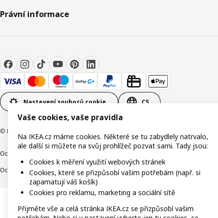
Právní informace
Nastavení souborů cookie
CS
Vaše cookies, vaše pravidla
© Inter IKEA Systems B.V. 1999-2026
Na IKEA.cz máme cookies. Některé se tu zabydlely natrvalo,
ale další si můžete na svůj prohlížeč pozvat sami. Tady jsou:
Ochrana osobních údajů
Cookies
Společně bezpečně
Digitální přístupnost
Cookies k měření využití webových stránek
Ochrana Oznamovatelů
Cookies, které se přizpůsobí vašim potřebám (např. si
zapamatují váš košík)
Cookies pro reklamu, marketing a sociální sítě
Přijměte vše a celá stránka IKEA.cz se přizpůsobí vašim
potřebám. Nebo si v nastavení vyberte jen ty cookies, se