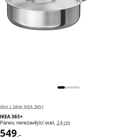
Více z Série IKEA 365+
IKEA 365+
Pánev, nerezavějící ocel,
24 cm
Cena 549,–
549
,–