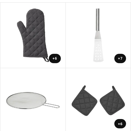
+6
+7
+6