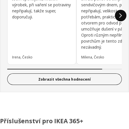
výrobek, při vaření se potraviny
sendvičovým dnem, pokr
nepřipalují, takže super,
nepřipalují, velikost odpo
doporučuji.
potřebám, praktická pokl
otvorem pro odvod páry
umožňuje dušení v pánvi.
Oproti různým nepřilnav
povrchům je tento zdrav
nezávadný.
Irena, Česko
Milena, Česko
Zobrazit všechna hodnocení
Příslušenství pro IKEA 365+