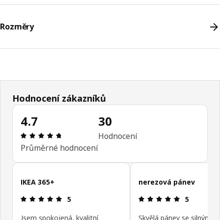
Rozměry
Hodnocení zákazníků
4.7
30
Hodnocení výrobku: 4.7 z 5 hvězdičky/hvězdiček
Hodnocení
Průměrné hodnocení
Přeskočit recenze zákazníků
IKEA 365+
nerezová pánev
Hodnocení výrobku: 5 z 5 hvězdičky/hvězdiček
Hodnocení v
5
5
Jsem spokojená, kvalitní
Skvělá pánev se silným