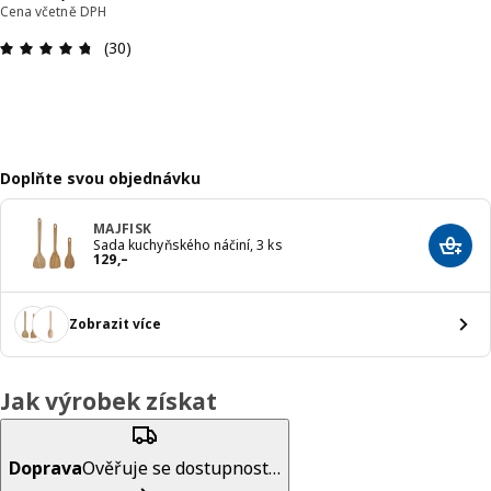
Cena včetně DPH
Hodnocení výrobku: 4.7 z 5 hvězdič
(30)
Doplňte svou objednávku
MAJFISK
Sada kuchyňského náčiní, 3 ks
Přida
Cena 129,–
129
,–
Zobrazit více
Jak výrobek získat
Doprava
Ověřuje se dostupnost…