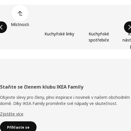
Přeskočit seznam kategorií výrobků
Místnosti
Kuchyňské linky
Kuchyňské
K
spotřebiče
nást
Zápatí
Staňte se členem klubu IKEA Family
Objevte slevy pro členy, plno inspirace i novinek v našem obchodním
domě. Díky IKEA Family proměníte své nápady ve skutečnost.
Zjistěte více
Přihlaste se