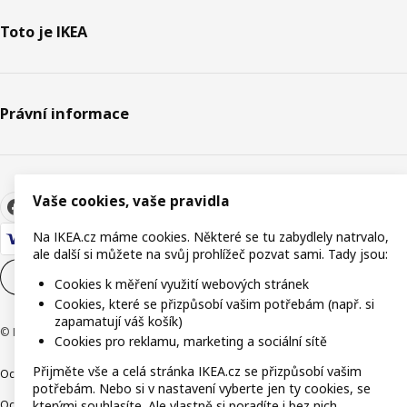
Toto je IKEA
Právní informace
Vaše cookies, vaše pravidla
Na IKEA.cz máme cookies. Některé se tu zabydlely natrvalo,
ale další si můžete na svůj prohlížeč pozvat sami. Tady jsou:
Nastavení souborů cookie
CS
Cookies k měření využití webových stránek
Cookies, které se přizpůsobí vašim potřebám (např. si
zapamatují váš košík)
© Inter IKEA Systems B.V. 1999-2026
Cookies pro reklamu, marketing a sociální sítě
Přijměte vše a celá stránka IKEA.cz se přizpůsobí vašim
Ochrana osobních údajů
Cookies
Společně bezpečně
Digitální přístupnost
potřebám. Nebo si v nastavení vyberte jen ty cookies, se
kterými souhlasíte. Ale vlastně si poradíte i bez nich.
Ochrana Oznamovatelů