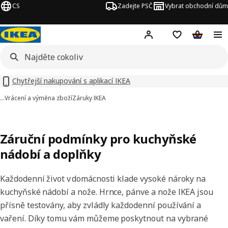
CS
Zadejte PSČ
Vybrat obchodní dům
Hej!
Přihlášení
Nákupní sezna
Nákupní 
Chytřejší nakupování s aplikací IKEA
…
Vrácení a výměna zboží
Záruky IKEA
Záruční podmínky pro kuchyňské
nádobí a doplňky
Každodenní život v domácnosti klade vysoké nároky na
kuchyňské nádobí a nože. Hrnce, pánve a nože IKEA jsou
přísně testovány, aby zvládly každodenní používání a
vaření. Díky tomu vám můžeme poskytnout na vybrané