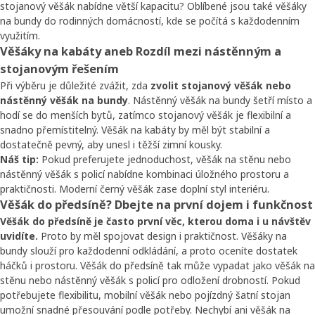
stojanový věšák nabídne větší kapacitu? Oblíbené jsou také věšáky
na bundy do rodinných domácností, kde se počítá s každodenním
využitím.
Věšáky na kabáty aneb Rozdíl mezi nástěnným a
stojanovým řešením
Při výběru je důležité zvážit, zda
zvolit stojanový věšák nebo
nástěnný věšák na bundy
. Nástěnný věšák na bundy šetří místo a
hodí se do menších bytů, zatímco stojanový věšák je flexibilní a
snadno přemístitelný. Věšák na kabáty by měl být stabilní a
dostatečně pevný, aby unesl i těžší zimní kousky.
Náš tip:
Pokud preferujete jednoduchost, věšák na stěnu nebo
nástěnný věšák s policí nabídne kombinaci úložného prostoru a
praktičnosti. Moderní černý věšák zase doplní styl interiéru.
Věšák do předsíně? Dbejte na první dojem i funkčnost
Věšák do předsíně je často první věc, kterou doma i u návštěv
uvidíte.
Proto by měl spojovat design i praktičnost. Věšáky na
bundy slouží pro každodenní odkládání, a proto oceníte dostatek
háčků i prostoru. Věšák do předsíně tak může vypadat jako věšák na
stěnu nebo nástěnný věšák s policí pro odložení drobností. Pokud
potřebujete flexibilitu, mobilní věšák nebo pojízdný šatní stojan
umožní snadné přesouvání podle potřeby. Nechybí ani věšák na