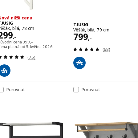
Nová nižší cena
TJUSIG
TJUSIG
Věšák, bílá, 78 cm
Věšák, bílá, 79 cm
Cena 299,–
299
Cena 799,–
799
,–
,–
Původní cena 399,–
Původní cena
399
,–
Cena platná od 5. května 2026
Recenze: 4.8 z 5
(68)
Recenze: 4.9 z 5 hvězdy. Celkem recenzí:
(75)
Porovnat
Porovnat