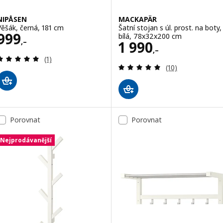
NIPÅSEN
MACKAPÄR
Věšák, černá, 181 cm
Šatní stojan s úl. prost. na boty,
Cena 999,–
999
bílá, 78x32x200 cm
,–
Cena 1990,–
1 990
,–
Recenze: 5 z 5 hvězdy. Celkem recenzí:
(1)
Recenze: 4.9 z 5
(10)
Porovnat
Porovnat
Nejprodávanější