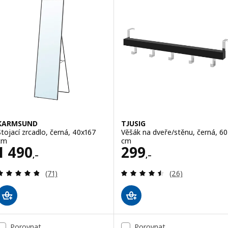
KARMSUND
TJUSIG
Stojací zrcadlo, černá, 40x167
Věšák na dveře/stěnu, černá, 60
cm
cm
Cena 1490,–
Cena 299,–
1 490
299
,–
,–
Recenze: 4.8 z 5 hvězdy. Celkem recenzí:
Recenze: 4.5 z 5
(71)
(26)
Porovnat
Porovnat