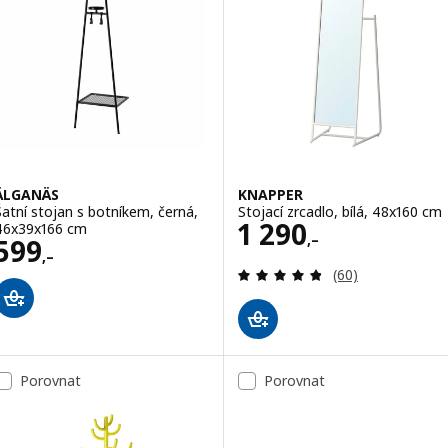
ÄLGANÄS
KNAPPER
Šatní stojan s botníkem, černá,
Stojací zrcadlo, bílá, 48x160 cm
Cena 1290,–
1 290
46x39x166 cm
,–
Cena 599,–
599
,–
Recenze: 4.8 z 5
(60)
Porovnat
Porovnat