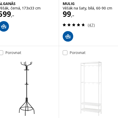
ÄLGANÄS
MULIG
Věšák, černá, 173x33 cm
Věšák na šaty, bílá, 60-90 cm
Cena 599,–
Cena 99,–
599
99
,–
,–
Recenze: 4.7 z 5
(47)
Porovnat
Porovnat