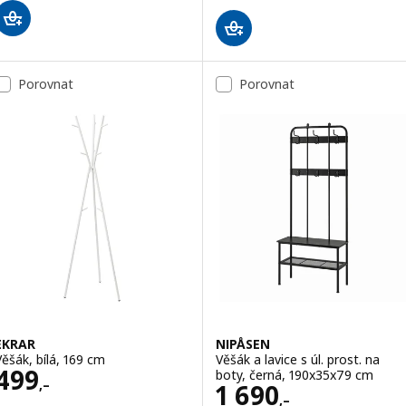
Porovnat
Porovnat
EKRAR
NIPÅSEN
Věšák, bílá, 169 cm
Věšák a lavice s úl. prost. na
Cena 499,–
499
boty, černá, 190x35x79 cm
,–
Cena 1690,–
1 690
,–