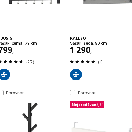
TJUSIG
KALLSÖ
Věšák, černá, 79 cm
Věšák, šedá, 80 cm
Cena 799,–
Cena 1290,–
799
1 290
,–
,–
Recenze: 4.7 z 5 hvězdy. Celkem recenzí:
Recenze: 5 z 5 h
(27)
(1)
Porovnat
Porovnat
Nejprodávanější