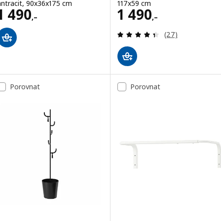
antracit, 90x36x175 cm
117x59 cm
Cena 1490,–
Cena 1490,–
1 490
1 490
,–
,–
Recenze: 4.4 z 5
(27)
Porovnat
Porovnat