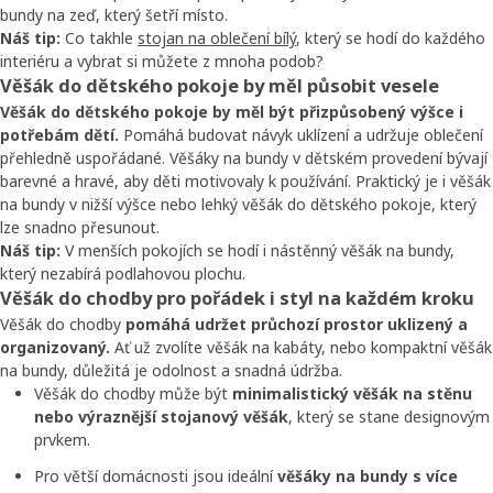
bundy na zeď, který šetří místo.
Náš tip:
Co takhle
stojan na oblečení bílý
, který se hodí do každého
interiéru a vybrat si můžete z mnoha podob?
Věšák do dětského pokoje by měl působit vesele
Věšák do dětského pokoje by měl být přizpůsobený výšce i
potřebám dětí.
Pomáhá budovat návyk uklízení a udržuje oblečení
přehledně uspořádané. Věšáky na bundy v dětském provedení bývají
barevné a hravé, aby děti motivovaly k používání. Praktický je i věšák
na bundy v nižší výšce nebo lehký věšák do dětského pokoje, který
lze snadno přesunout.
Náš tip:
V menších pokojích se hodí i nástěnný věšák na bundy,
který nezabírá podlahovou plochu.
Věšák do chodby pro pořádek i styl na každém kroku
Věšák do chodby
pomáhá udržet průchozí prostor uklizený a
organizovaný.
Ať už zvolíte věšák na kabáty, nebo kompaktní věšák
na bundy, důležitá je odolnost a snadná údržba.
Věšák do chodby může být
minimalistický věšák na stěnu
nebo výraznější stojanový věšák
, který se stane designovým
prvkem.
Pro větší domácnosti jsou ideální
věšáky na bundy s více