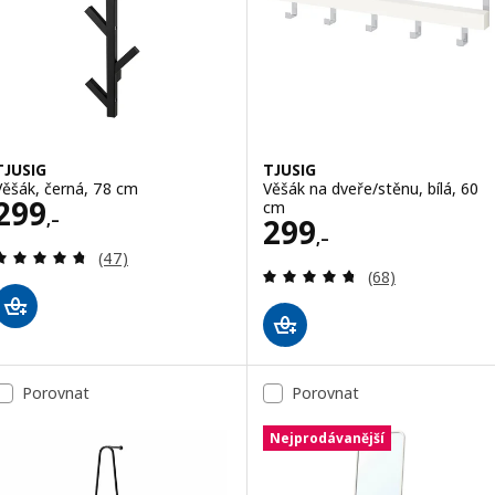
TJUSIG
TJUSIG
Věšák, černá, 78 cm
Věšák na dveře/stěnu, bílá, 60
Cena 299,–
299
cm
,–
Cena 299,–
299
,–
Recenze: 4.7 z 5 hvězdy. Celkem recenzí:
(47)
Recenze: 4.7 z 5
(68)
Porovnat
Porovnat
Nejprodávanější