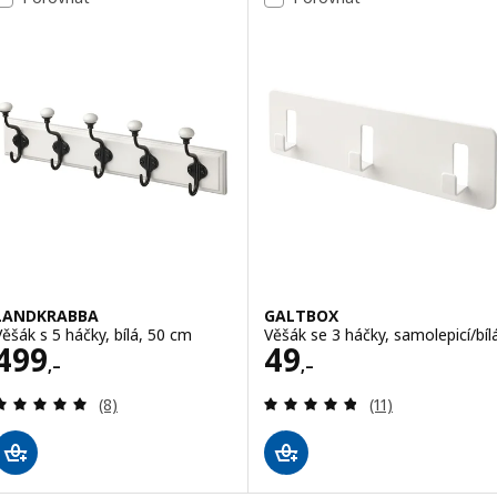
LANDKRABBA
GALTBOX
Věšák s 5 háčky, bílá, 50 cm
Věšák se 3 háčky, samolepicí/bíl
Cena 499,–
Cena 49,–
499
49
,–
,–
Recenze: 4.9 z 5 hvězdy. Celkem recenzí:
Recenze: 4.8 z 5
(8)
(11)