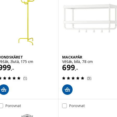
BONDSKÄRET
MACKAPÄR
Věšák, žlutá, 175 cm
Věšák, bílá, 78 cm
Cena 999,–
Cena 699,–
999
699
,–
,–
Recenze: 5 z 5 hvězdy. Celkem recenzí:
Recenze: 4.9 z 5
(1)
(9)
Porovnat
Porovnat