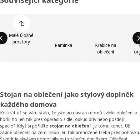
Přeskočit seznam kategorií výrobků
Malé úložné
prostory
Ramínka
Krabice na
oblečení
or
Stojan na oblečení jako stylový doplněk
každého domova
Kolikrát už se vám stalo, že jste po návratu domů svlékli oblečení a
hodili ho jen tak přes opěradlo židle, odkud dřív nebo později
spadlo? Když si pořídíte
stojan na oblečení
, je tomu konec. Už
žádné oblečení na zemi nebo jen tak přehozené třeba přes pohovku.
Štendr je skvělým pomocníkem i stylovým doplňkem. Oblečení