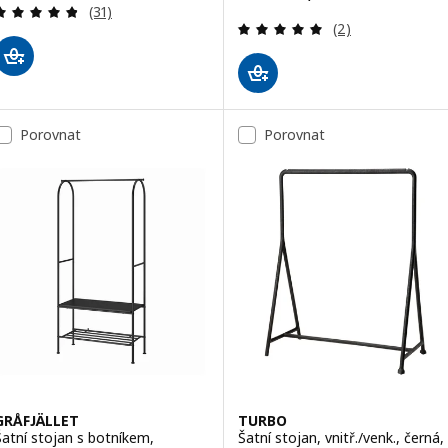
Recenze: 4.8 z 5 hvězdy. Celkem recenzí:
(31)
Recenze: 5 z 5 h
(2)
Porovnat
Porovnat
GRÅFJÄLLET
TURBO
Šatní stojan s botníkem,
Šatní stojan, vnitř./venk., černá,