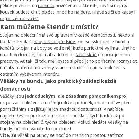
pěkně pověsíte na
ramínka
pověšená na
štendr
, když si nějaký
kousek budete chtít obléct, hned ho najdete. Hravě strčí do kapsy i
organizér do skříně
.
Kam můžeme štendr umístit?
Stojan na oblečení má své uplatnění v každé domácnosti, někdo si
ho dá mezi další
nábytek do předsíně
, kde se svlékáme z bund a
kabátů.
Stojan na boty
se vedle něj bude perfektně vyjímat. Jiný ho
umístí do ložnice, kde nahradí třeba i
šatní skříň
do pokoje nebo
pracovny. Ať tak, či tak, měli byste si před jeho pořízením rozmyslet,
na jaký materiál a rozměry vsadit a sladit stojan na oblečení s
ostatním vybavením interiéru.
Věšáky na bundu jako praktický základ každé
domácnosti
Věšáky jsou
jednoduchým, ale zásadním pomocníkem
pro
organizaci oblečení. Umožňují udržet pořádek, chrání oděvy před
pomačkáním a zajišťují jejich snadnou dostupnost. V nabídce
najdete řešení pro každou situaci – od klasických háčků až po
stojany na oblečení či tyč na oblečení. Pokud hledáte věšáky na
bundy, oceníte variabilitu i odolnost.
Víte, že
věšák na bundy se hodí do menších prostor, zatímco