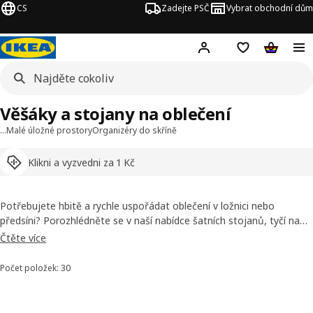
CS
Zadejte PSČ
Vybrat obchodní dům
Hej!
Přihlášení
Nákupní sezna
Nákupní 
Věšáky a stojany na oblečení
…
Malé úložné prostory
Organizéry do skříně
Klikni a vyzvedni za 1 Kč
Potřebujete hbitě a rychle uspořádat oblečení v ložnici nebo
předsíni? Porozhlédněte se v naší nabídce šatních stojanů, tyčí na
oblečení a věšáků. Snadno se smontují, snadno se přesouvají a
Čtěte více
snadno se vejdou i do stísněnějších prostorů.
Jak vybrat ty pravé
věšáky pro váš domov?
Počet položek: 30
Seřadit a filtrovat