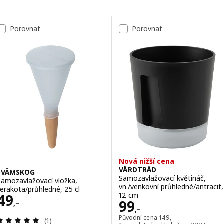
Přeskočit k výsledkům
Seznam výsledků
Porovnat
Porovnat
Nová nižší cena
VÅRDTRÄD
SVÄMSKOG
Samozavlažovací květináč,
Samozavlažovací vložka,
vn./venkovní průhledné/antracit,
terakota/průhledné, 25 cl
Cena 49,–
12 cm
49
Cena 99,–
99
,–
,–
Původní cena 149,–
Původní cena
149
,–
Recenze: 5 z 5 hvězdy. Celkem recenzí:
(1)