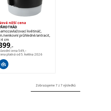
Nová nižší cena
VÅRDTRÄD
Samozavlažovací květináč,
vn./venkovní průhledné/antracit,
24 cm
Cena 399,–
399
,–
Původní cena 549,–
Původní cena
549
,–
Cena platná od 5. května 2026
Zobrazujeme 7 z 7 výsledků