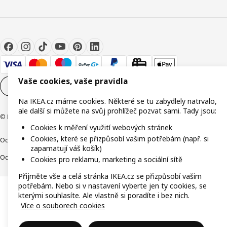
Vaše cookies, vaše pravidla
Nastavení souborů cookie
CS
Na IKEA.cz máme cookies. Některé se tu zabydlely natrvalo,
ale další si můžete na svůj prohlížeč pozvat sami. Tady jsou:
© Inter IKEA Systems B.V. 1999-2026
Cookies k měření využití webových stránek
Cookies, které se přizpůsobí vašim potřebám (např. si
Ochrana osobních údajů
Cookies
Společně bezpečně
Digitální přístupnost
zapamatují váš košík)
Ochrana Oznamovatelů
Cookies pro reklamu, marketing a sociální sítě
Přijměte vše a celá stránka IKEA.cz se přizpůsobí vašim
potřebám. Nebo si v nastavení vyberte jen ty cookies, se
kterými souhlasíte. Ale vlastně si poradíte i bez nich.
Více o souborech cookies