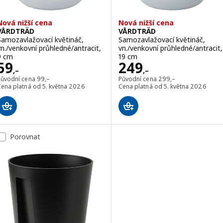
Nová nižší cena
Nová nižší cena
VÅRDTRÄD
VÅRDTRÄD
Samozavlažovací květináč,
Samozavlažovací květináč,
vn./venkovní průhledné/antracit,
vn./venkovní průhledné/antracit,
9 cm
19 cm
Cena 59,–
Cena 249,–
59
249
,–
,–
Původní cena 99,–
Původní cena 299,–
Původní cena
99
,–
Původní cena
299
,–
Cena platná od 5. května 2026
Cena platná od 5. května 2026
Porovnat