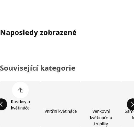
Naposledy zobrazené
Související kategorie
Přeskočit seznam kategorií výrobků
Rostliny a
květináče
Vnitřní květináče
Venkovní
Samo
květináče a
truhlíky