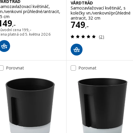
VÅRDTRÄD
VÅRDTRÄD
Samozavlažovací květináč,
Samozavlažovací květináč, s
vn./venkovní průhledné/antracit,
kolečky vn./venkovní/průhledné
15 cm
antracit, 32 cm
Cena 149,–
149
Cena 749,–
749
,–
,–
Původní cena 199,–
Původní cena
199
,–
Cena platná od 5. května 2026
Recenze: 5 z 5 h
(2)
Porovnat
Porovnat