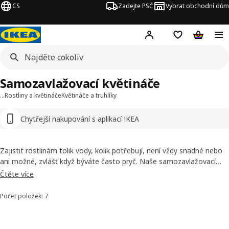
CS
Zadejte PSČ
Vybrat obchodní dům
Hej!
Přihlášení
Nákupní sezna
Nákupní 
Samozavlažovací květináče
…
Rostliny a květináče
Květináče a truhlíky
Chytřejší nakupování s aplikací IKEA
Zajistit rostlinám tolik vody, kolik potřebují, není vždy snadné nebo
ani možné, zvlášť když býváte často pryč. Naše samozavlažovací
květináče udržují půdu vlhkou, takže rostlinky prospívají, i když je
Čtěte více
pravidelně nezaléváte. A nabízíme také rostliny, jež nejsou příliš
náročné na péči.
Počet položek: 7
Seřadit a filtrovat