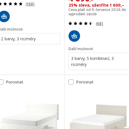
Recenze: 4.7 z 5 hvězdy. Celkem recenzí:
(168)
25% sleva, ušetříte 1 600,–
Cena platí od 9. července 2026 do
vyprodání zásob
Recenze: 4.5 z 5
(68)
Další možnosti
2 barvy, 3 rozměry
Další možnosti
3 barvy, 5 kombinací, 3
rozměry
Porovnat
Porovnat