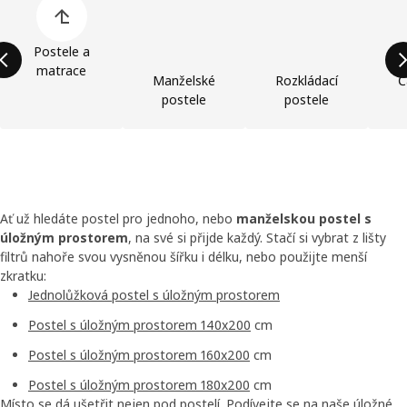
Postele a
matrace
Manželské
Rozkládací
Č
postele
postele
Ať už hledáte postel pro jednoho, nebo
manželskou postel s
úložným prostorem
, na své si přijde každý. Stačí si vybrat z lišty
filtrů nahoře svou vysněnou šířku i délku, nebo použijte menší
zkratku:
Jednolůžková postel s úložným prostorem
Postel s úložným prostorem 140x200
cm
Postel s úložným prostorem 160x200
cm
Postel s úložným prostorem 180x200
cm
Místo se dá ušetřit nejen pod postelí. Podívejte se na naše
úložné