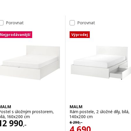
Přeskočit k výsledkům
Seznam výsledků
Porovnat
Porovnat
Nejprodávanější
Výprodej
MALM
MALM
Postel s úložným prostorem,
Rám postele, 2 úložné díly, bílá,
bílá, 160x200 cm
140x200 cm
Cena 12990,–
12 990
Původní cena 6290,–
6 290
,–
,–
Cena 4690,–
4 690
,–