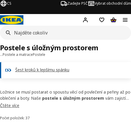
CS
Zadejte PSČ
Vybrat obchodní dům
Hej!
Přihlášení
Nákupní sezna
Nákupní 
Postele s úložným prostorem
…
Postele a matrace
Postele
Šest kroků k lepšímu spánku
Ložnice se musí postarat o spoustu věcí od povlečení a peřiny až po
oblečení a boty. Naše
postele s úložným prostorem
vám zajistí
nejen pohodlí k nočnímu spánku, ale také šikovný prostor navíc. A
Čtěte více
nebudete muset luxovat pod postelí!
Počet položek: 37
Seřadit a filtrovat