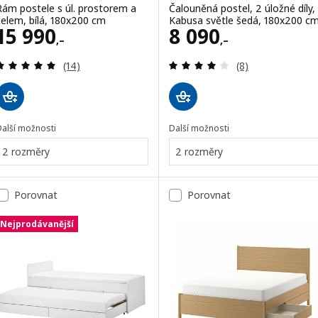
Rám postele s úl. prostorem a
Čalouněná postel, 2 úložné díly,
čelem, bílá, 180x200 cm
Kabusa světle šedá, 180x200 c
Cena 15990,–
Cena 8090,–
15 990
8 090
,–
,–
Recenze: 4.9 z 5 hvězdy. Celkem recenzí:
Recenze: 4.1 z 5
(14)
(8)
Další možnosti
Další možnosti
2 rozměry
2 rozměry
Porovnat
Porovnat
Nejprodávanější