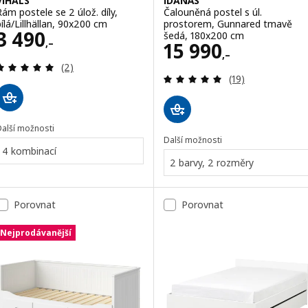
VIHALS
IDANÄS
Rám postele se 2 úlož. díly,
Čalouněná postel s úl.
bílá/Lillhällan, 90x200 cm
prostorem, Gunnared tmavě
Cena 3490,–
3 490
šedá, 180x200 cm
,–
Cena 15990,–
15 990
,–
Recenze: 5 z 5 hvězdy. Celkem recenzí:
(2)
Recenze: 5 z 5 h
(19)
Další možnosti
Další možnosti
4 kombinací
2 barvy, 2 rozměry
Porovnat
Porovnat
Nejprodávanější