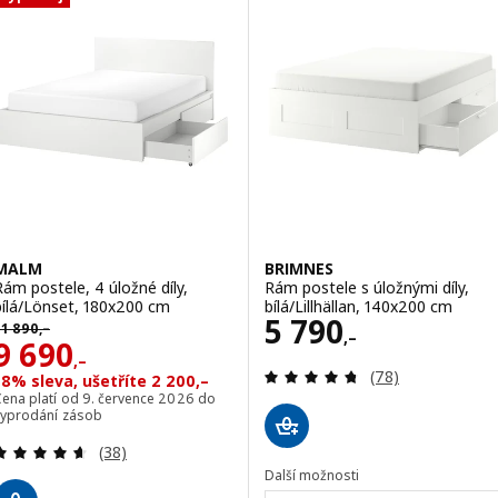
MALM
BRIMNES
Rám postele, 4 úložné díly,
Rám postele s úložnými díly,
bílá/Lönset, 180x200 cm
bílá/Lillhällan, 140x200 cm
Cena 5790,–
5 790
ůvodní cena 11890,–
11 890
,–
,–
Cena 9690,–
9 690
,–
Recenze: 4.7 z 5
(78)
18% sleva, ušetříte 2 200,–
Cena platí od 9. července 2026 do
vyprodání zásob
Recenze: 4.6 z 5 hvězdy. Celkem recenzí:
(38)
Další možnosti