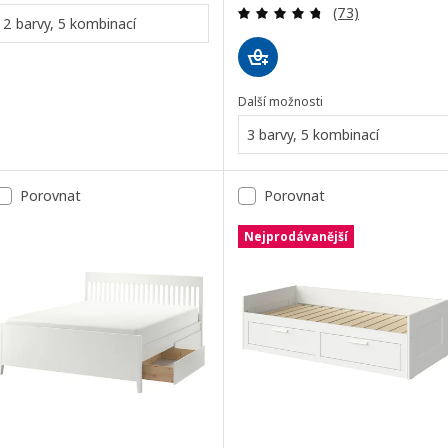
Recenze: 4.7 z 5
(73)
2 barvy, 5 kombinací
Další možnosti
3 barvy, 5 kombinací
Porovnat
Porovnat
Nejprodávanější