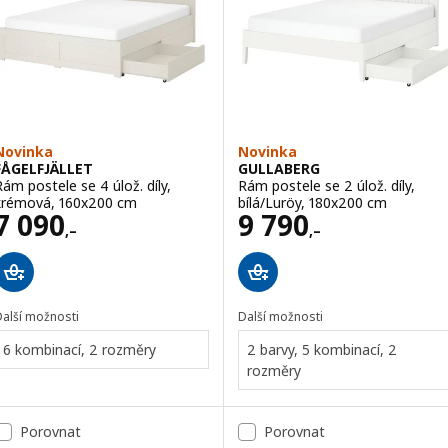
Novinka
Novinka
FÅGELFJÄLLET
GULLABERG
Rám postele se 4 úlož. díly,
Rám postele se 2 úlož. díly,
krémová, 160x200 cm
bílá/Luröy, 180x200 cm
Cena 7090,–
Cena 9790,–
7 090
9 790
,–
,–
Další možnosti
Další možnosti
6 kombinací, 2 rozměry
2 barvy, 5 kombinací, 2
rozměry
Porovnat
Porovnat