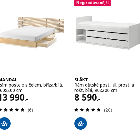
Nejprodávanější
MANDAL
SLÄKT
Rám postele s čelem, bříza/bílá,
Rám dětské post., úl. prost. a
160x200 cm
rošt, bílá, 90x200 cm
Cena 13990,–
Cena 8590,–
13 990
8 590
,–
,–
Recenze: 4.7 z 5 hvězdy. Celkem recenzí:
Recenze: 4.7 z 5
(6)
(28)