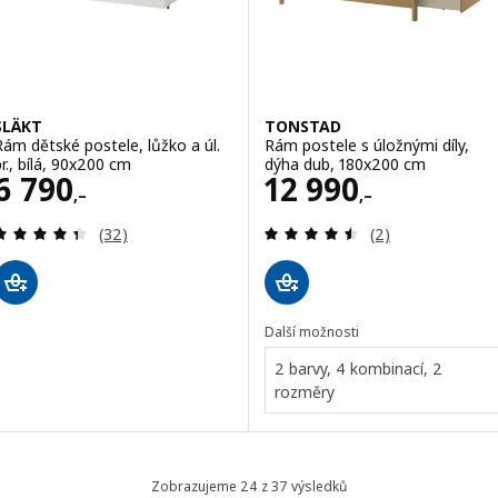
SLÄKT
TONSTAD
Rám dětské postele, lůžko a úl.
Rám postele s úložnými díly,
pr., bílá, 90x200 cm
dýha dub, 180x200 cm
Cena 6790,–
Cena 12990,–
6 790
12 990
,–
,–
Recenze: 4.4 z 5 hvězdy. Celkem recenzí:
Recenze: 4.5 z 5
(32)
(2)
Další možnosti
2 barvy, 4 kombinací, 2
rozměry
Zobrazujeme 24 z 37 výsledků