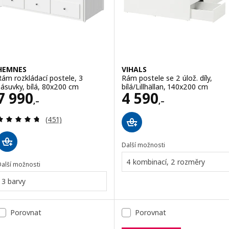
HEMNES
VIHALS
Rám rozkládací postele, 3
Rám postele se 2 úlož. díly,
zásuvky, bílá, 80x200 cm
bílá/Lillhällan, 140x200 cm
Cena 7990,–
Cena 4590,–
7 990
4 590
,–
,–
Recenze: 4.7 z 5 hvězdy. Celkem recenzí:
(451)
Další možnosti
4 kombinací, 2 rozměry
Další možnosti
3 barvy
Porovnat
Porovnat