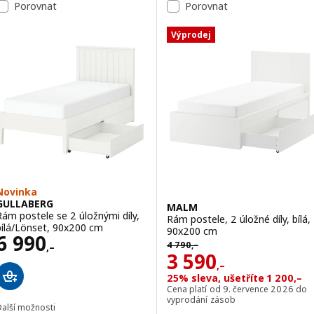
Porovnat
Porovnat
Výprodej
Novinka
GULLABERG
MALM
Rám postele se 2 úložnými díly,
Rám postele, 2 úložné díly, bílá,
bílá/Lönset, 90x200 cm
90x200 cm
Cena 6990,–
6 990
Původní cena 4790,–
4 790
,–
,–
Cena 3590,–
3 590
,–
25% sleva, ušetříte 1 200,–
Cena platí od 9. července 2026 do
vyprodání zásob
Další možnosti