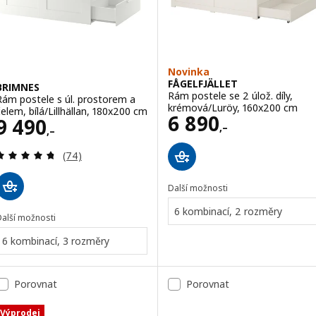
Novinka
FÅGELFJÄLLET
BRIMNES
Rám postele se 2 úlož. díly,
Rám postele s úl. prostorem a
krémová/Luröy, 160x200 cm
čelem, bílá/Lillhällan, 180x200 cm
Cena 6890,–
6 890
Cena 9490,–
9 490
,–
,–
Recenze: 4.7 z 5 hvězdy. Celkem recenzí:
(74)
Další možnosti
6 kombinací, 2 rozměry
Další možnosti
6 kombinací, 3 rozměry
Porovnat
Porovnat
Výprodej