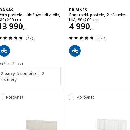
IDANÄS
BRIMNES
Rám postele s úložnými díly, bílá,
Rám rozkl. postele, 2 zásuvky,
180x200 cm
bílá, 80x200 cm
Cena 13990,–
Cena 4990,–
13 990
4 990
,–
,–
Recenze: 4.7 z 5 hvězdy. Celkem recenzí:
Recenze: 4.7 z 5
(37)
(223)
Další možnosti
2 barvy, 5 kombinací, 2
rozměry
Porovnat
Porovnat