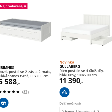
Nejprodávanější
Novinka
GULLABERG
BRIMNES
Rám postele se 4 úlož. díly,
Rozkl. postel se 2 zás. a 2 matr.,
bílá/Luröy, 180x200 cm
bílá/Ågotnes tvrdá, 80x200 cm
Cena 11390,–
11 390
Cena 6588,–
6 588
,–
,–
Recenze: 4.8 z 5 hvězdy. Celkem recenzí:
(37)
Další možnosti
2 barvy, 5 kombinací, 2