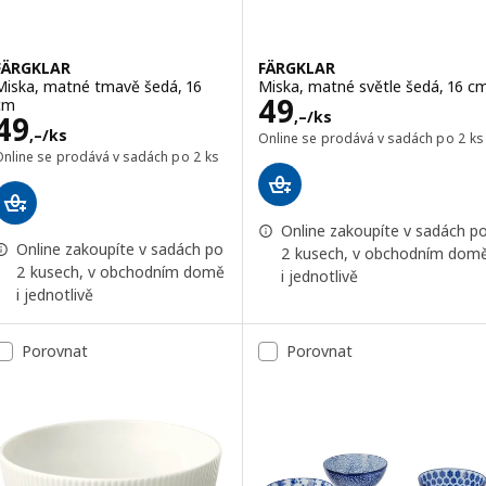
FÄRGKLAR
FÄRGKLAR
Miska, matné tmavě šedá, 16
Miska, matné světle šedá, 16 c
Cena 49,–/ks
49
cm
,–
/ks
Cena 49,–/ks
49
,–
/ks
Online se prodává v sadách po 2 ks
Online se prodává v sadách po 2 ks
Online zakoupíte v sadách p
Online zakoupíte v sadách po
2 kusech, v obchodním dom
2 kusech, v obchodním domě
i jednotlivě
i jednotlivě
Porovnat
Porovnat