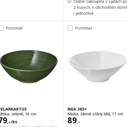
Online zakoupíte v sadách p
2 kusech, v obchodním dom
i jednotlivě
Porovnat
Porovnat
PELARKAKTUS
IKEA 365+
Miska, zelené, 16 cm
Miska, šikmé stěny bílá, 17 cm
Cena 79,–/ks
Cena 89,–
79
89
,–
/ks
,–