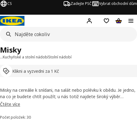
CS
Zadejte PSČ
Vybrat obchodní dům
Hej!
Přihlášení
Nákupní sezna
Nákupní 
Misky
…
Kuchyňské a stolní nádobí
Stolní nádobí
Klikni a vyzvedni za 1 Kč
Misky na cereálie k snídani, na salát nebo polévku k obědu. Je jedno,
na co je budete chtít použít; u nás totiž najdete široký výběr
velikostí, materiálů i stylů. A pokud si chcete pořídit talíře, jež se
Čtěte více
vám budou hodit k vybraným miskám, podívejte se na zbytek naší
nabídky stolního nádobí.
Počet položek: 30
Seřadit a filtrovat