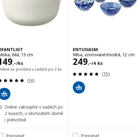
OFANTLIGT
ENTUSIASM
Miska, bílá, 13 cm
Mísa, vzorované/modrá, 12 cm
Cena 149,–/ks
Cena 249,–/4 k
149
249
,–
/ks
,–
/4 ks
Online se prodává v sadách po 2 ks
Recenze: 4.9 z 5
(75)
Recenze: 4.9 z 5 hvězdy. Celkem recenzí:
(14)
Online zakoupíte v sadách po
2 kusech, v obchodním domě
i jednotlivě
Porovnat
Porovnat