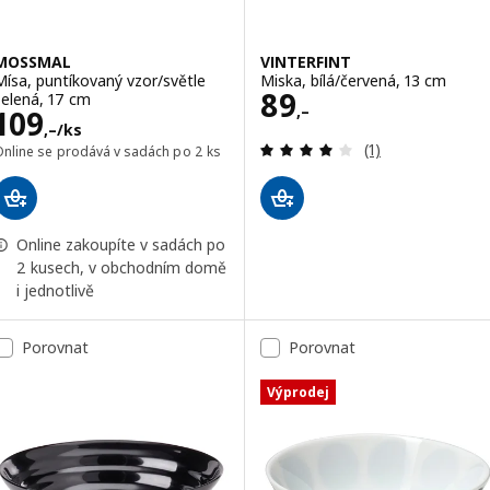
MOSSMAL
VINTERFINT
Mísa, puntíkovaný vzor/světle
Miska, bílá/červená, 13 cm
Cena 89,–
89
zelená, 17 cm
,–
Cena 109,–/ks
109
,–
/ks
Recenze: 4 z 5 h
(1)
Online se prodává v sadách po 2 ks
Online zakoupíte v sadách po
2 kusech, v obchodním domě
i jednotlivě
Porovnat
Porovnat
Výprodej