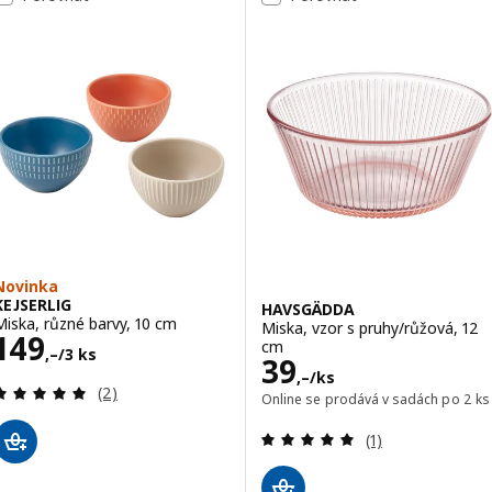
Novinka
KEJSERLIG
HAVSGÄDDA
Miska, různé barvy, 10 cm
Miska, vzor s pruhy/růžová, 12
Cena 149,–/3 ks
149
cm
,–
/3 ks
Cena 39,–/ks
39
,–
/ks
Recenze: 5 z 5 hvězdy. Celkem recenzí:
(2)
Online se prodává v sadách po 2 ks
Recenze: 5 z 5 h
(1)