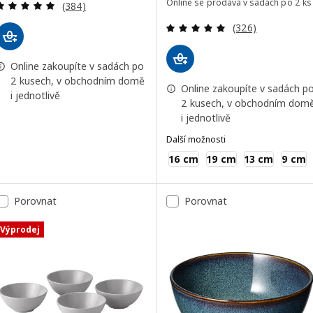
Recenze: 4.9 z 5 hvězdy. Celkem recenzí:
Online se prodává v sadách po 2 ks
(384)
Recenze: 4.9 z 5
(326)
Online zakoupíte v sadách po
2 kusech, v obchodním domě
Online zakoupíte v sadách p
i jednotlivě
2 kusech, v obchodním dom
i jednotlivě
Další možnosti
IKEA 365+
16 cm
19 cm
13 cm
9 cm
Porovnat
Porovnat
Výprodej