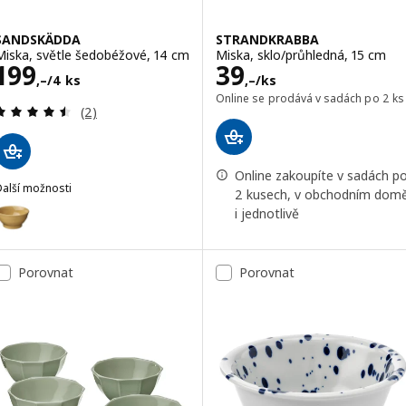
SANDSKÄDDA
STRANDKRABBA
Miska, světle šedobéžové, 14 cm
Miska, sklo/průhledná, 15 cm
Cena 199,–/4 ks
Cena 39,–/ks
199
39
,–
/4 ks
,–
/ks
Online se prodává v sadách po 2 ks
Recenze: 4.5 z 5 hvězdy. Celkem recenzí:
(2)
Online zakoupíte v sadách p
Další možnosti
2 kusech, v obchodním dom
SANDSKÄDDA
Možnost: SANDSKÄDDA, Miska, žlutá, 14 cm
i jednotlivě
Porovnat
Porovnat