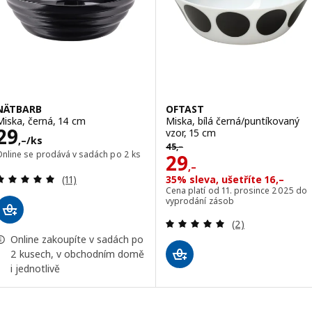
NÄTBARB
OFTAST
Miska, černá, 14 cm
Miska, bílá černá/puntíkovaný
Cena 29,–/ks
29
vzor, 15 cm
,–
/ks
Původní cena 45,–
45
,–
Online se prodává v sadách po 2 ks
Cena 29,–
29
,–
Recenze: 4.9 z 5 hvězdy. Celkem recenzí:
35% sleva, ušetříte 16,–
(11)
Cena platí od 11. prosince 2025 do
vyprodání zásob
Recenze: 5 z 5 h
(2)
Online zakoupíte v sadách po
2 kusech, v obchodním domě
i jednotlivě