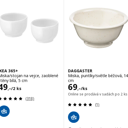
IKEA 365+
DAGGASTER
Miska/stojan na vejce, zaoblené
Miska, puntíky/světle béžová, 1
stěny bílá, 5 cm
cm
Cena 49,–/2 ks
Cena 69,–/ks
49
69
,–
/2 ks
,–
/ks
Online se prodává v sadách po 2 ks
Recenze: 4.9 z 5 hvězdy. Celkem recenzí:
(318)
Recenze: 5 z 5 h
(1)