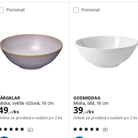
Možnost: GLADELIG, Miska, tma
Porovnat
Porovnat
FÄRGKLAR
GODMIDDAG
Miska, světle růžová, 16 cm
Miska, bílá, 16 cm
Cena 49,–/ks
Cena 39,–/ks
49
39
,–
/ks
,–
/ks
Online se prodává v sadách po 2 ks
Online se prodává v sadách po 2 ks
Recenze: 5 z 5 hvězdy. Celkem recenzí:
Recenze: 4.7 z 5
(2)
(9)