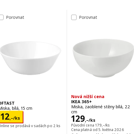
Přeskočit k výsledkům
Seznam výsledků
Porovnat
Porovnat
Nová nižší cena
IKEA 365+
OFTAST
Miska, zaoblené stěny bílá, 22
Miska, bílá, 15 cm
cm
Cena 12,–/ks
12
Cena 129,–/ks
129
,–
/ks
,–
/ks
Původní cena 179,–/ks
Původní cena
179
,–
/ks
Online se prodává v sadách po 2 ks
Cena platná od 5. května 2026