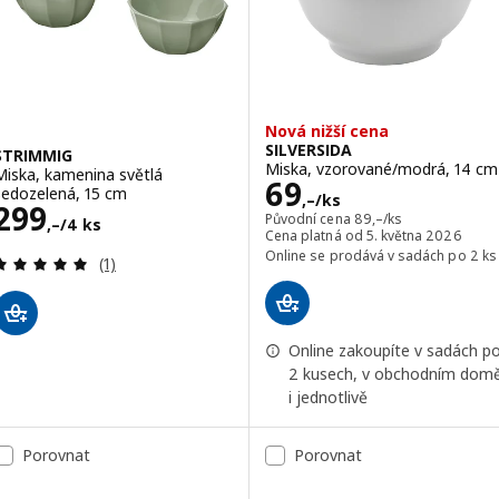
Nová nižší cena
SILVERSIDA
STRIMMIG
Miska, vzorované/modrá, 14 cm
Miska, kamenina světlá
Cena 69,–/ks
69
šedozelená, 15 cm
,–
/ks
Cena 299,–/4 ks
299
Původní cena 89,–/ks
Původní cena
89
,–
/ks
,–
/4 ks
Cena platná od 5. května 2026
Online se prodává v sadách po 2 ks
Recenze: 5 z 5 hvězdy. Celkem recenzí:
(1)
Online zakoupíte v sadách p
2 kusech, v obchodním dom
i jednotlivě
Porovnat
Porovnat