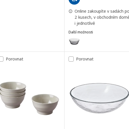
Online zakoupíte v sadách p
2 kusech, v obchodním dom
i jednotlivě
Další možnosti
HAVSGÄDDA
Možnost: HAVSGÄDDA, Miska, vz
Porovnat
Porovnat