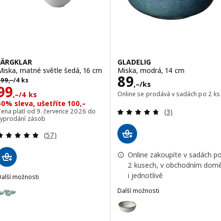
FÄRGKLAR
GLADELIG
Miska, matné světle šedá, 16 cm
Miska, modrá, 14 cm
Cena 89,–/ks
89
ůvodní cena 199,–/4 ks
199
,–
/4 ks
,–
/ks
Cena 99,–/4 ks
99
,–
/4 ks
Online se prodává v sadách po 2 ks
50% sleva, ušetříte 100,–
Recenze: 4.7 z 5
Cena platí od 9. července 2026 do
(3)
vyprodání zásob
Recenze: 4.9 z 5 hvězdy. Celkem recenzí:
(57)
Online zakoupíte v sadách p
2 kusech, v obchodním dom
i jednotlivě
Další možnosti
FÄRGKLAR
Možnost: FÄRGKLAR, Miska, matné světle tyrkysový, 16 cm
Další možnosti
GLADELIG
Možnost: GLADELIG, Miska, šed
Možnost: FÄRGKLAR, Miska, matné zelené, 16 cm