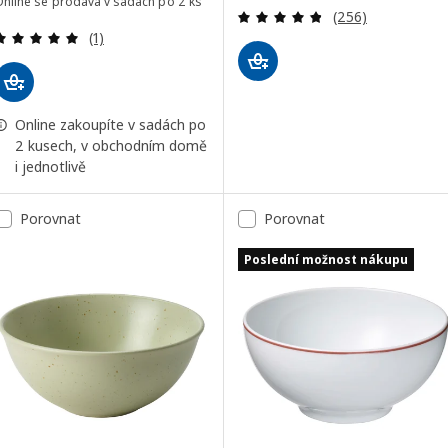
Online se prodává v sadách po 2 ks
Recenze: 4.8 z 5
(256)
Recenze: 5 z 5 hvězdy. Celkem recenzí:
(1)
Online zakoupíte v sadách po
2 kusech, v obchodním domě
i jednotlivě
Porovnat
Porovnat
Poslední možnost nákupu