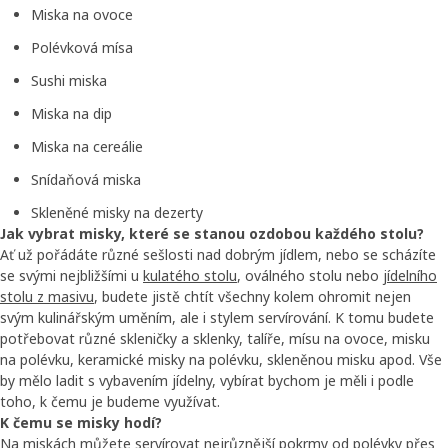
Miska na ovoce
Polévková mísa
Sushi miska
Miska na dip
Miska na cereálie
Snídaňová miska
Skleněné misky na dezerty
Jak vybrat misky, které se stanou ozdobou každého stolu?
Ať už pořádáte různé sešlosti nad dobrým jídlem, nebo se scházíte
se svými nejbližšími u
kulatého stolu
, oválného stolu nebo
jídelního
stolu z masivu
, budete jistě chtít všechny kolem ohromit nejen
svým kulinářským uměním, ale i stylem servírování. K tomu budete
potřebovat různé skleničky a sklenky, talíře, mísu na ovoce, misku
na polévku, keramické misky na polévku, skleněnou misku apod. Vše
by mělo ladit s vybavením jídelny, vybírat bychom je měli i podle
toho, k čemu je budeme využívat.
K čemu se misky hodí?
Na miskách můžete servírovat nejrůznější pokrmy od polévky přes