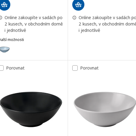
Online zakoupíte v sadách po
Online zakoupíte v sadách p
2 kusech, v obchodním domě
2 kusech, v obchodním dom
i jednotlivě
i jednotlivě
Další možnosti
FÄRGKLAR
Možnost: FÄRGKLAR, Miska, sv.modrá, 16 cm
Možnost: FÄRGKLAR, Miska, fialová, 16 cm
Porovnat
Porovnat